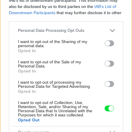
IAB’s list of downstream participants. This information may
also be disclosed by us to third parties on the
IAB’s List of
Re: Toto je najväčší mýtus pri ošetrení dreva a môže vás
Downstream Participants
that may further disclose it to other
vyjsť draho. Ako ho ochrániť pred hnitím a škodcami?
third parties.
clovek by cakal ze vysusene drahe drevo bolo predtym naparovane aby
sa zbavilo zarodkov skodcov...
Please note that this website/app uses one or more Google
Personal Data Processing Opt Outs
services and may gather and store information including but
not limited to your visit or usage behaviour. You may click to
I want to opt-out of the Sharing of my
personal data.
grant or deny consent to Google and its third-party tags to
Opted In
use your data for below specified purposes in below Google
consent section.
I want to opt-out of the Sale of my
Personal Data.
Opted In
I want to opt-out of processing my
Najnovšie časopisy
Personal Data for Targeted Advertising.
Opted In
I want to opt-out of Collection, Use,
Retention, Sale, and/or Sharing of my
Personal Data that Is Unrelated with the
Purposes for which it was collected.
Opted Out