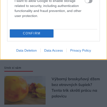
I want to allow Google to enable storage
pôvodný charakter bytu.
related to security, including authentication
Výsledkom je interiér plný
functionality and fraud prevention, and other
user protection.
kontrastov
Ján Palenčár: Ak neurobíme
CONFIRM
zmeny, stále budeme
najhorší v dostupnosti
bývania
Data Deletion
Data Access
Privacy Policy
Urob si sám
Výborný broskyňový džem
bez otravných šupiek?
Tento trik skráti prácu na
polovicu