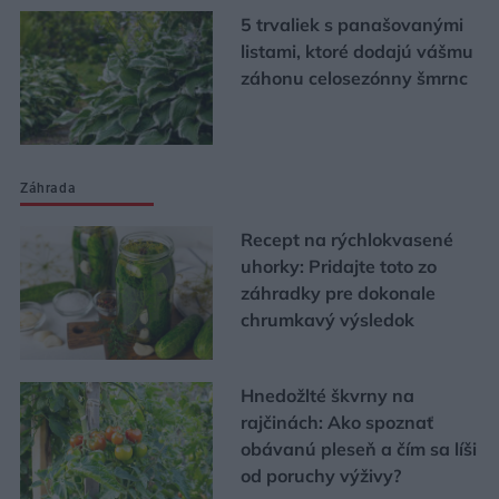
5 trvaliek s panašovanými
listami, ktoré dodajú vášmu
záhonu celosezónny šmrnc
Záhrada
Recept na rýchlokvasené
uhorky: Pridajte toto zo
záhradky pre dokonale
chrumkavý výsledok
Hnedožlté škvrny na
rajčinách: Ako spoznať
obávanú pleseň a čím sa líši
od poruchy výživy?