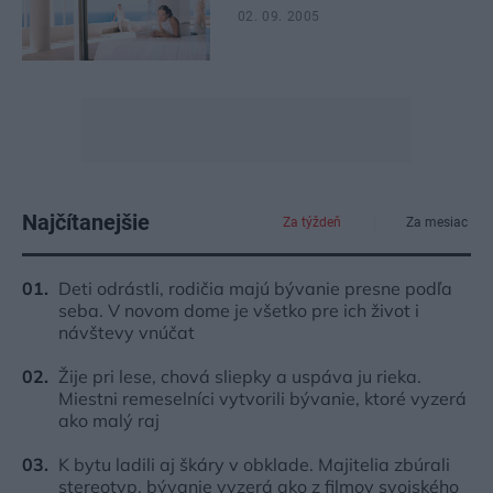
02. 09. 2005
Najčítanejšie
Za týždeň
Za mesiac
Deti odrástli, rodičia majú bývanie presne podľa
seba. V novom dome je všetko pre ich život i
návštevy vnúčat
Žije pri lese, chová sliepky a uspáva ju rieka.
Miestni remeselníci vytvorili bývanie, ktoré vyzerá
ako malý raj
K bytu ladili aj škáry v obklade. Majitelia zbúrali
stereotyp, bývanie vyzerá ako z filmov svojského