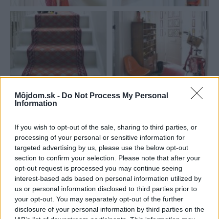
Môjdom.sk -
Do Not Process My Personal
Information
Najnovšie príspevky
If you wish to opt-out of the sale, sharing to third parties, or
processing of your personal or sensitive information for
Re: Takto sa rieši málo úložného miesta. V tomto byte
targeted advertising by us, please use the below opt-out
stačil jeden prvok | Môjdom.sk
section to confirm your selection. Please note that after your
My napríklad labky utierame hneď pri dverách a doma pred dvere
používame tyčový ETA Terier…
opt-out request is processed you may continue seeing
interest-based ads based on personal information utilized by
us or personal information disclosed to third parties prior to
Re: Takto sa rieši málo úložného miesta. V tomto byte
stačil jeden prvok | Môjdom.sk
your opt-out. You may separately opt-out of the further
Dizajn je to nádherný, tá brezová preglejka a čisté línie vyzerajú super.
disclosure of your personal information by third parties on the
Ale vždy, keď…