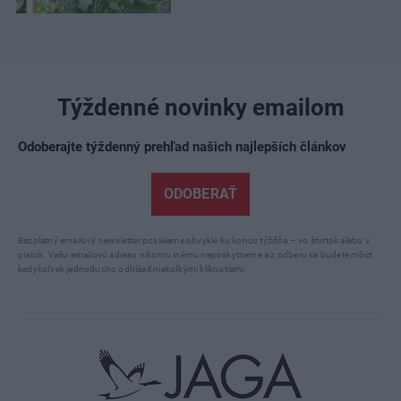
Týždenné novinky emailom
Odoberajte týždenný prehľad našich najlepších článkov
ODOBERAŤ
Bezplatný emailový newsletter posielame obvykle ku koncu týždňa – vo štvrtok alebo v
piatok. Vašu emailovú adresu nikomu inému neposkytneme a z odberu sa budete môcť
kedykoľvek jednoducho odhlásiť niekoľkými kliknutiami.