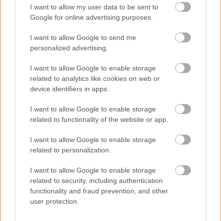
Najnovšie príspevky
I want to allow my user data to be sent to
Google for online advertising purposes.
I want to allow Google to send me
Re: Takto sa rieši málo úložného miesta. V tomto byte
stačil jeden prvok | Môjdom.sk
personalized advertising.
My napríklad labky utierame hneď pri dverách a doma pred dvere
používame tyčový ETA Terier…
I want to allow Google to enable storage
related to analytics like cookies on web or
Re: Takto sa rieši málo úložného miesta. V tomto byte
device identifiers in apps.
stačil jeden prvok | Môjdom.sk
Dizajn je to nádherný, tá brezová preglejka a čisté línie vyzerajú super.
I want to allow Google to enable storage
Ale vždy, keď…
related to functionality of the website or app.
Re: Toto je najväčší mýtus pri ošetrení dreva a môže vás
I want to allow Google to enable storage
vyjsť draho. Ako ho ochrániť pred hnitím a škodcami?
related to personalization.
clovek by cakal ze vysusene drahe drevo bolo predtym naparovane aby
sa zbavilo zarodkov skodcov...
I want to allow Google to enable storage
related to security, including authentication
functionality and fraud prevention, and other
user protection.