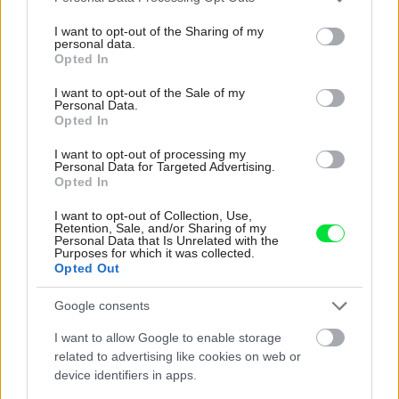
services and may gather and store information including but
Inšpirácie
not limited to your visit or usage behaviour. You may click to
I want to opt-out of the Sharing of my
personal data.
grant or deny consent to Google and its third-party tags to
Opted In
use your data for below specified purposes in below Google
kuchyňa
,
kameň
,
biela
consent section.
I want to opt-out of the Sale of my
Personal Data.
Opted In
I want to opt-out of processing my
Personal Data for Targeted Advertising.
Opted In
I want to opt-out of Collection, Use,
Retention, Sale, and/or Sharing of my
Personal Data that Is Unrelated with the
Purposes for which it was collected.
Opted Out
Google consents
I want to allow Google to enable storage
related to advertising like cookies on web or
device identifiers in apps.