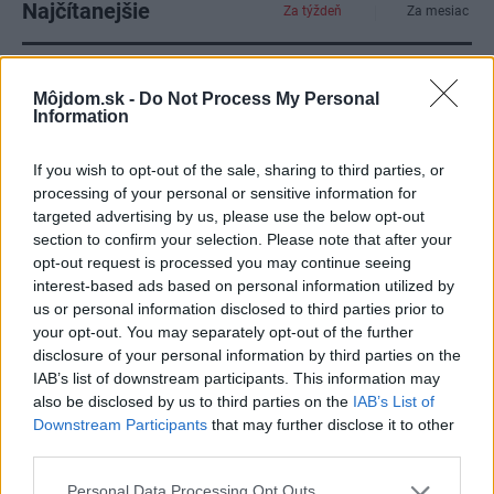
Najčítanejšie
Za týždeň
Za mesiac
Deti odrástli, rodičia majú bývanie presne podľa
seba. V novom dome je všetko pre ich život i
Môjdom.sk -
Do Not Process My Personal
Information
návštevy vnúčat
V dome v lese vyriešili známy problém. Dvaja
If you wish to opt-out of the sale, sharing to third parties, or
majitelia v ňom majú dosť súkromia aj miesto pre
processing of your personal or sensitive information for
spoločný čas
targeted advertising by us, please use the below opt-out
section to confirm your selection. Please note that after your
Kedysi boli veľkým trendom, dnes sa im radšej
opt-out request is processed you may continue seeing
vyhnite. Týchto 7 vecí robí vašu obývačku
interest-based ads based on personal information utilized by
zastaralou
us or personal information disclosed to third parties prior to
your opt-out. You may separately opt-out of the further
K bytu ladili aj škáry v obklade. Majitelia zbúrali
disclosure of your personal information by third parties on the
stereotyp, bývanie vyzerá ako z filmov svojského
IAB’s list of downstream participants. This information may
režiséra
also be disclosed by us to third parties on the
IAB’s List of
Downstream Participants
that may further disclose it to other
Bývanie ako na dovolenke: Príjemný bungalov
third parties.
stavil na osvedčené materiály
Please note that this website/app uses one or more Google
Personal Data Processing Opt Outs