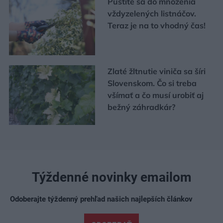
Pustite sa do množenia
vždyzelených listnáčov.
Teraz je na to vhodný čas!
Zlaté žltnutie viniča sa šíri
Slovenskom. Čo si treba
všímať a čo musí urobiť aj
bežný záhradkár?
Týždenné novinky emailom
Odoberajte týždenný prehľad našich najlepších článkov