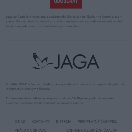
ODOBERAŤ
Bezplatný emailový newsletter posielame obvykle ku koncu týždňa – vo štvrtok alebo v
piatok. Vašu emailovú adresu nikomu inému neposkytneme a z odberu sa budete môcť
kedykoľvek jednoducho odhlásiť niekoľkými kliknutiami.
© JAGA GROUP a Zoznam. Všetky práva vyhradené. Obsah online magazínu Môjdom.sk
je chránený autorským zákonom.
Publikovanie alebo ďalšie šírenie správ zo zdrojov TASR je bez predchádzajúceho
písomného súhlasu TASR porušením autorského zákona.
O NÁS
KONTAKTY
INZERCIA
PREDPLATNÉ ČASOPISU
PRÁVO NA OPRAVU
OCHRANA OSOBNÝCH ÚDAJOV