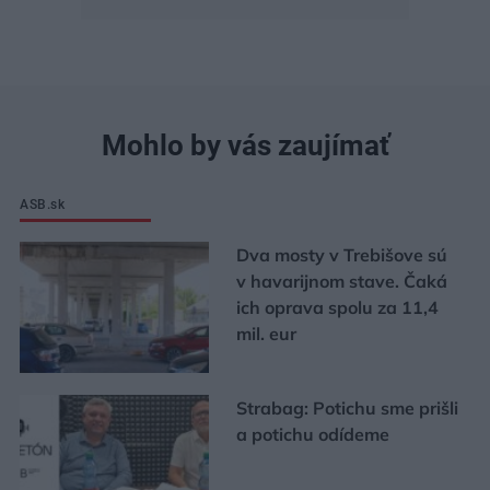
Mohlo by vás zaujímať
ASB.sk
Dva mosty v Trebišove sú
v havarijnom stave. Čaká
ich oprava spolu za 11,4
mil. eur
Strabag: Potichu sme prišli
a potichu odídeme