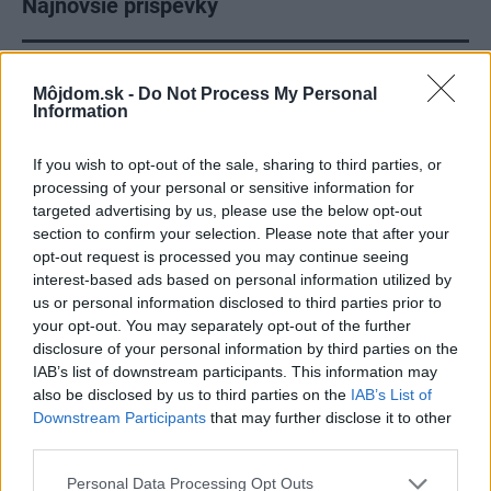
Najnovšie príspevky
Re: Takto sa rieši málo úložného miesta. V tomto byte
Môjdom.sk -
Do Not Process My Personal
stačil jeden prvok | Môjdom.sk
Information
My napríklad labky utierame hneď pri dverách a doma pred dvere
používame tyčový ETA Terier…
If you wish to opt-out of the sale, sharing to third parties, or
Re: Takto sa rieši málo úložného miesta. V tomto byte
processing of your personal or sensitive information for
stačil jeden prvok | Môjdom.sk
targeted advertising by us, please use the below opt-out
Dizajn je to nádherný, tá brezová preglejka a čisté línie vyzerajú super.
section to confirm your selection. Please note that after your
Ale vždy, keď…
opt-out request is processed you may continue seeing
interest-based ads based on personal information utilized by
Re: Toto je najväčší mýtus pri ošetrení dreva a môže vás
us or personal information disclosed to third parties prior to
vyjsť draho. Ako ho ochrániť pred hnitím a škodcami?
your opt-out. You may separately opt-out of the further
clovek by cakal ze vysusene drahe drevo bolo predtym naparovane aby
disclosure of your personal information by third parties on the
sa zbavilo zarodkov skodcov...
IAB’s list of downstream participants. This information may
also be disclosed by us to third parties on the
IAB’s List of
Downstream Participants
that may further disclose it to other
third parties.
Please note that this website/app uses one or more Google
Personal Data Processing Opt Outs