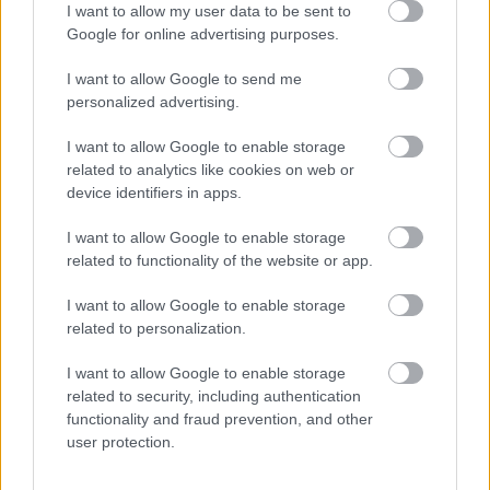
I want to allow my user data to be sent to
Google for online advertising purposes.
I want to allow Google to send me
personalized advertising.
Mohlo by vás zaujímať
I want to allow Google to enable storage
related to analytics like cookies on web or
device identifiers in apps.
ASB.sk
I want to allow Google to enable storage
Dva mosty v Trebišove sú
related to functionality of the website or app.
v havarijnom stave. Čaká
ich oprava spolu za 11,4
I want to allow Google to enable storage
mil. eur
related to personalization.
I want to allow Google to enable storage
related to security, including authentication
Strabag: Potichu sme prišli
functionality and fraud prevention, and other
a potichu odídeme
user protection.