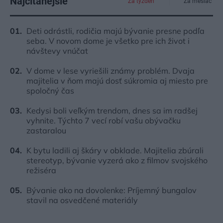
Najčítanejšie
Za týždeň
Za mesiac
Deti odrástli, rodičia majú bývanie presne podľa
seba. V novom dome je všetko pre ich život i
návštevy vnúčat
V dome v lese vyriešili známy problém. Dvaja
majitelia v ňom majú dosť súkromia aj miesto pre
spoločný čas
Kedysi boli veľkým trendom, dnes sa im radšej
vyhnite. Týchto 7 vecí robí vašu obývačku
zastaralou
K bytu ladili aj škáry v obklade. Majitelia zbúrali
stereotyp, bývanie vyzerá ako z filmov svojského
režiséra
Bývanie ako na dovolenke: Príjemný bungalov
stavil na osvedčené materiály