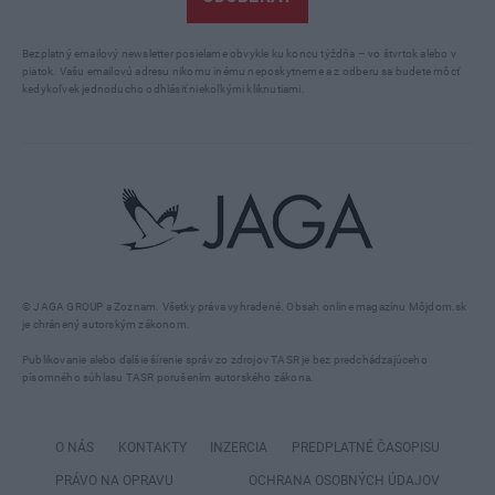
Bezplatný emailový newsletter posielame obvykle ku koncu týždňa – vo štvrtok alebo v
piatok. Vašu emailovú adresu nikomu inému neposkytneme a z odberu sa budete môcť
kedykoľvek jednoducho odhlásiť niekoľkými kliknutiami.
© JAGA GROUP a Zoznam. Všetky práva vyhradené. Obsah online magazínu Môjdom.sk
je chránený autorským zákonom.
Publikovanie alebo ďalšie šírenie správ zo zdrojov TASR je bez predchádzajúceho
písomného súhlasu TASR porušením autorského zákona.
O NÁS
KONTAKTY
INZERCIA
PREDPLATNÉ ČASOPISU
PRÁVO NA OPRAVU
OCHRANA OSOBNÝCH ÚDAJOV