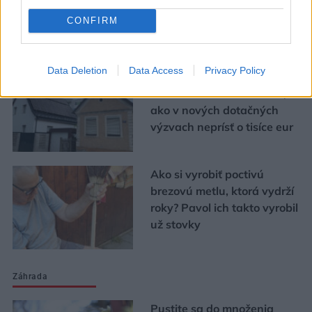
CONFIRM
Urob si sám
Data Deletion
Data Access
Privacy Policy
Chystáte sa zatepľovať
alebo meniť kotol? Návod,
ako v nových dotačných
výzvach neprísť o tisíce eur
Ako si vyrobiť poctivú
brezovú metlu, ktorá vydrží
roky? Pavol ich takto vyrobil
už stovky
Záhrada
Pustite sa do množenia