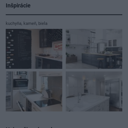
Inšpirácie
kuchyňa
,
kameň
,
biela