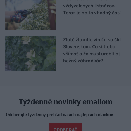
vždyzelených listnáčov.
Teraz je na to vhodný čas!
Zlaté žltnutie viniča sa šíri
Slovenskom. Čo si treba
všímať a čo musí urobiť aj
bežný záhradkár?
Týždenné novinky emailom
Odoberajte týždenný prehľad našich najlepších článkov
ODOBERAŤ