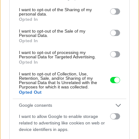
services and may gather and store information including but
not limited to your visit or usage behaviour. You may click to
I want to opt-out of the Sharing of my
personal data.
grant or deny consent to Google and its third-party tags to
Opted In
Najnovšie časopisy
use your data for below specified purposes in below Google
consent section.
I want to opt-out of the Sale of my
Personal Data.
Opted In
I want to opt-out of processing my
Personal Data for Targeted Advertising.
Opted In
I want to opt-out of Collection, Use,
Retention, Sale, and/or Sharing of my
Personal Data that Is Unrelated with the
Purposes for which it was collected.
Opted Out
Môj dom 07-08/2026
Google consents
I want to allow Google to enable storage
related to advertising like cookies on web or
device identifiers in apps.