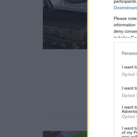
participants
Downstream 
Please note
information 
deny consent
in below Go
Persona
I want t
Opted 
I want t
Opted 
I want 
Advertis
Opted 
I want t
of my P
was col