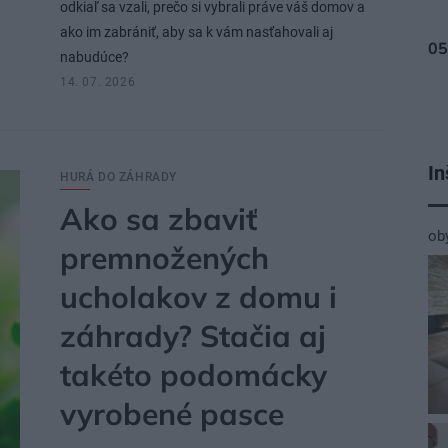
odkiaľ sa vzali, prečo si vybrali práve váš domov a
ako im zabrániť, aby sa k vám nasťahovali aj
nabudúce?
14. 07. 2026
In
HURÁ DO ZÁHRADY
Ako sa zbaviť
ob
premnožených
ucholakov z domu i
záhrady? Stačia aj
takéto podomácky
vyrobené pasce