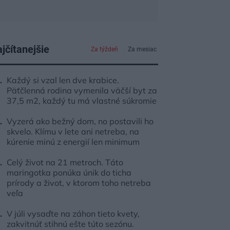
jčítanejšie
Za týždeň
Za mesiac
Každý si vzal len dve krabice.
Päťčlenná rodina vymenila väčší byt za
37,5 m2, každý tu má vlastné súkromie
Vyzerá ako bežný dom, no postavili ho
skvelo. Klímu v lete ani netreba, na
kúrenie minú z energií len minimum
Celý život na 21 metroch. Táto
maringotka ponúka únik do ticha
prírody a život, v ktorom toho netreba
veľa
V júli vysaďte na záhon tieto kvety,
zakvitnúť stihnú ešte túto sezónu.