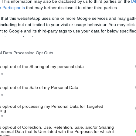
. This information may also be disclosed by us to third parties on the
IA
Participants
that may further disclose it to other third parties.
odborníci v múzeách
 that this website/app uses one or more Google services and may gath
including but not limited to your visit or usage behaviour. You may click 
Nákupy z druhej ruky sú skvelým spôsobom, ako
 to Google and its third-party tags to use your data for below specifi
domov priniesť jedinečné kúsky s dušou a ešte aj
ogle consent section.
ušetriť. No spolu so svetrom zo second handu,
knihou z antikvariátu alebo rámom na obraz z
l Data Processing Opt Outs
blšieho trhu si môžete priniesť aj škodce, ktoré ničia
materiál a spôsobujú nepríjemný zápach. Na to, aby
o opt-out of the Sharing of my personal data.
ste sa ich zbavili, však nepotrebujete chémiu ani
In
náročné postupy. Naučte sa tento jednoduchý trik,
o opt-out of the Sale of my Personal Data.
ktorý bežne používajú aj múzeá pri ošetrení svojich
In
exponátov.
20. 06. 2026
to opt-out of processing my Personal Data for Targeted
ing.
In
o opt-out of Collection, Use, Retention, Sale, and/or Sharing
ersonal Data that Is Unrelated with the Purposes for which it
ZELEŇ V INTERIÉRI
lected.