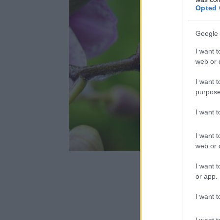
Opted 
Google 
I want t
web or d
I want t
purpose
I want 
I want t
web or d
I want t
or app.
I want t
I want t