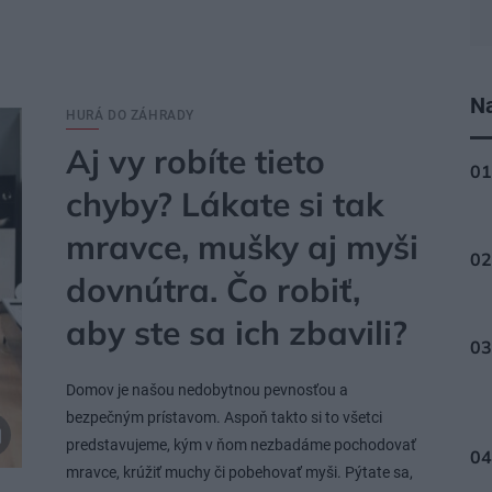
Na
HURÁ DO ZÁHRADY
Aj vy robíte tieto
chyby? Lákate si tak
mravce, mušky aj myši
dovnútra. Čo robiť,
aby ste sa ich zbavili?
Domov je našou nedobytnou pevnosťou a
bezpečným prístavom. Aspoň takto si to všetci
predstavujeme, kým v ňom nezbadáme pochodovať
mravce, krúžiť muchy či pobehovať myši. Pýtate sa,