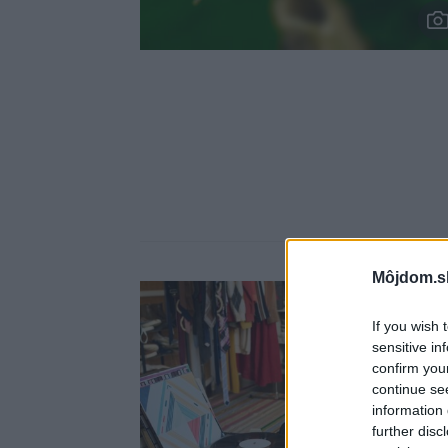
Môjdom.s
If you wish 
sensitive in
confirm you
continue se
information 
further disc