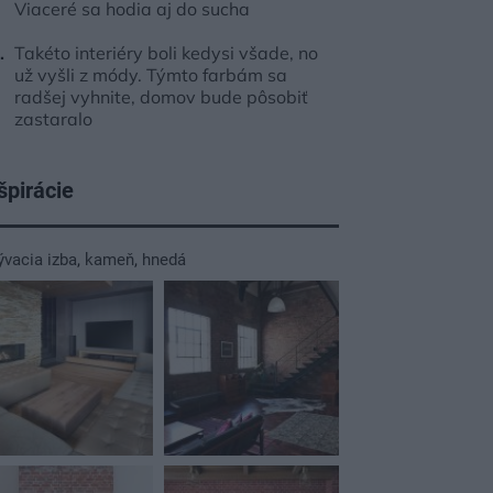
Viaceré sa hodia aj do sucha
Takéto interiéry boli kedysi všade, no
už vyšli z módy. Týmto farbám sa
radšej vyhnite, domov bude pôsobiť
zastaralo
špirácie
ývacia izba
,
kameň
,
hnedá