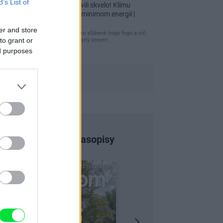
B’s List of
Re: Tento dom postavili skvelo! Klímu
netreba, kúriť stačí s minimom energií |
Môjdom.sk
er and store
tuctový barák, čakal som to sľúbené hogo fogo a nič.
to grant or
Záhrada nuda, žiadny vzrastlý strom!…
ed purposes
Najnovšie časopisy