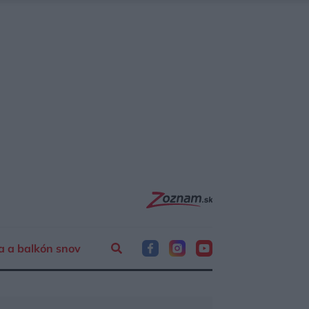
a a balkón snov