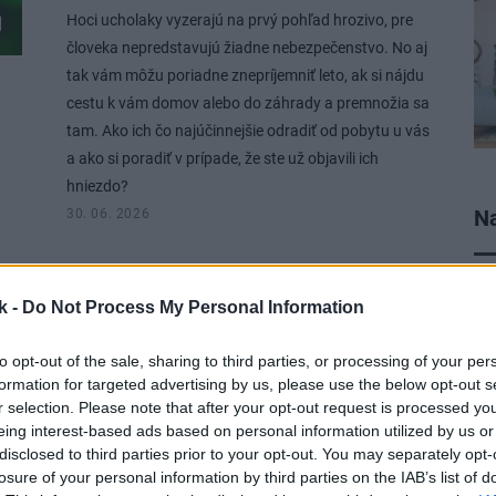
Hoci ucholaky vyzerajú na prvý pohľad hrozivo, pre
človeka nepredstavujú žiadne nebezpečenstvo. No aj
tak vám môžu poriadne znepríjemniť leto, ak si nájdu
cestu k vám domov alebo do záhrady a premnožia sa
tam. Ako ich čo najúčinnejšie odradiť od pobytu u vás
a ako si poradiť v prípade, že ste už objavili ich
hniezdo?
Na
30. 06. 2026
k -
Do Not Process My Personal Information
NÁBYTOK
Prečo by ste mali veci
to opt-out of the sale, sharing to third parties, or processing of your per
formation for targeted advertising by us, please use the below opt-out s
z druhej ruky nechať v
r selection. Please note that after your opt-out request is processed y
eing interest-based ads based on personal information utilized by us or
mrazničke? Zvláštny
disclosed to third parties prior to your opt-out. You may separately opt-
losure of your personal information by third parties on the IAB’s list of
trik používajú aj