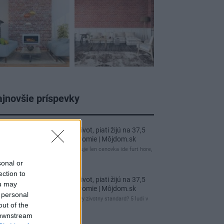
jnovšie príspevky
Re: Rodina zmenila život, piati žijú na 37,5
m2. A každý má súkromie | Môjdom.sk
no k tomuto to cele smeruje len cenovka ide furt hore,
metraz skor opacne
sonal or
ection to
Re: Rodina zmenila život, piati žijú na 37,5
ou may
m2. A každý má súkromie | Môjdom.sk
 personal
A tymto sa prezentuje novy zivotny standard? 5 ludi v
out of the
byte 37,5 m2 a este…
 downstream