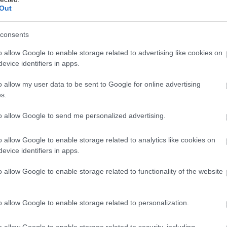
Out
Všimli ste si na rastline
vlákna podobné vate?
consents
Zrejme ju napadla
o allow Google to enable storage related to advertising like cookies on
evice identifiers in apps.
vlnatka. Takto sa jej
Môj dom Špeciál 02/2026
Môj dom 07-0
o allow my user data to be sent to Google for online advertising
zbavíte, nečakajte
s.
však dlho
to allow Google to send me personalized advertising.
o allow Google to enable storage related to analytics like cookies on
Objavili ste na izbových rastlinách alebo v skleníku
evice identifiers in apps.
zvláštny približne trojmilimetrový hmyz, ktorý má na
sebe akoby vlákna či chumáče vaty? V tom prípade
o allow Google to enable storage related to functionality of the website
vás čaká boj s vlnatkou, škodcom z kategórie
červcovitých (Pseudococcidae), ktorá dokáže
o allow Google to enable storage related to personalization.
spôsobiť poriadne problémy. Ako pred ňou rastliny
ochrániť?
o allow Google to enable storage related to security, including