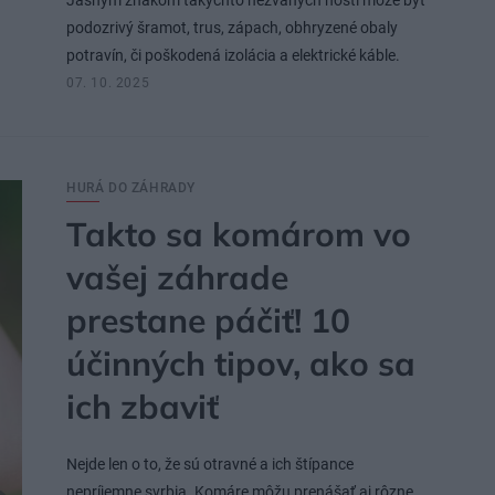
Jasným znakom takýchto nezvaných hostí môže byť
podozrivý šramot, trus, zápach, obhryzené obaly
potravín, či poškodená izolácia a elektrické káble.
07. 10. 2025
HURÁ DO ZÁHRADY
Takto sa komárom vo
vašej záhrade
prestane páčiť! 10
účinných tipov, ako sa
ich zbaviť
Nejde len o to, že sú otravné a ich štípance
nepríjemne svrbia. Komáre môžu prenášať aj rôzne