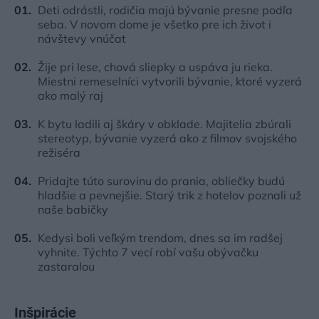
Deti odrástli, rodičia majú bývanie presne podľa
seba. V novom dome je všetko pre ich život i
návštevy vnúčat
Žije pri lese, chová sliepky a uspáva ju rieka.
Miestni remeselníci vytvorili bývanie, ktoré vyzerá
ako malý raj
K bytu ladili aj škáry v obklade. Majitelia zbúrali
stereotyp, bývanie vyzerá ako z filmov svojského
režiséra
Pridajte túto surovinu do prania, obliečky budú
hladšie a pevnejšie. Starý trik z hotelov poznali už
naše babičky
Kedysi boli veľkým trendom, dnes sa im radšej
vyhnite. Týchto 7 vecí robí vašu obývačku
zastaralou
Inšpirácie