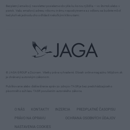
Bezplatný emailový newsletter posielame obvykle ku koncu týždňa – vo štvrtok alebo v
piatok. Vašu emailovú adresu nikomu inému neposkytneme a z odberu sa budete môcť
kedykoľvek jednoducho odhlásiť niekoľkými kliknutiami.
© JAGA GROUP a Zoznam. Všetky práva vyhradené. Obsah online magazínu Môjdom.sk
je chránený autorským zákonom.
Publikovanie alebo ďalšie šírenie správ zo zdrojov TASR je bez predchádzajúceho
písomného súhlasu TASR porušením autorského zákona.
O NÁS
KONTAKTY
INZERCIA
PREDPLATNÉ ČASOPISU
PRÁVO NA OPRAVU
OCHRANA OSOBNÝCH ÚDAJOV
NASTAVENIA COOKIES