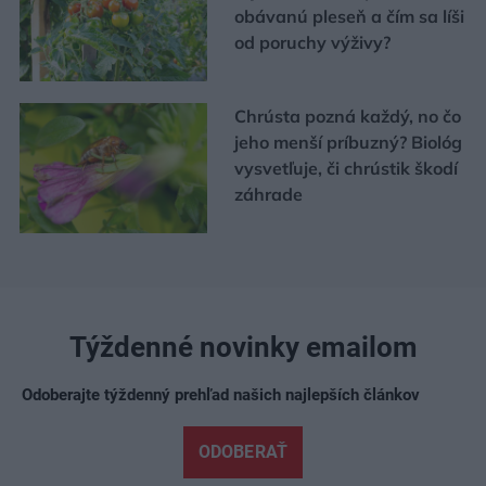
obávanú pleseň a čím sa líši
od poruchy výživy?
Chrústa pozná každý, no čo
jeho menší príbuzný? Biológ
vysvetľuje, či chrústik škodí
záhrade
Týždenné novinky emailom
Odoberajte týždenný prehľad našich najlepších článkov
ODOBERAŤ