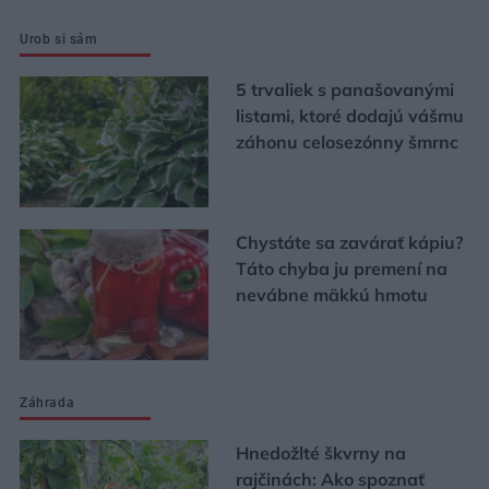
Urob si sám
5 trvaliek s panašovanými
listami, ktoré dodajú vášmu
záhonu celosezónny šmrnc
Chystáte sa zavárať kápiu?
Táto chyba ju premení na
nevábne mäkkú hmotu
Záhrada
Hnedožlté škvrny na
rajčinách: Ako spoznať