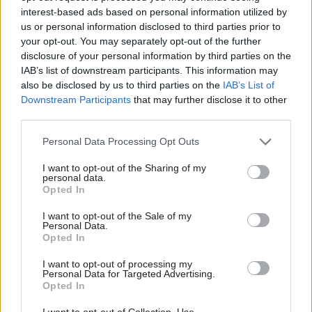
interest-based ads based on personal information utilized by
us or personal information disclosed to third parties prior to
Re: Takto sa rieši málo úložného miesta. V tomto byte
stačil jeden prvok | Môjdom.sk
your opt-out. You may separately opt-out of the further
disclosure of your personal information by third parties on the
My napríklad labky utierame hneď pri dverách a doma pred dvere
používame tyčový ETA Terier…
IAB’s list of downstream participants. This information may
also be disclosed by us to third parties on the
IAB’s List of
Re: Takto sa rieši málo úložného miesta. V tomto byte
Downstream Participants
that may further disclose it to other
stačil jeden prvok | Môjdom.sk
third parties.
Dizajn je to nádherný, tá brezová preglejka a čisté línie vyzerajú super.
Ale vždy, keď…
Please note that this website/app uses one or more Google
Personal Data Processing Opt Outs
services and may gather and store information including but
Re: Toto je najväčší mýtus pri ošetrení dreva a môže vás
not limited to your visit or usage behaviour. You may click to
I want to opt-out of the Sharing of my
personal data.
vyjsť draho. Ako ho ochrániť pred hnitím a škodcami?
grant or deny consent to Google and its third-party tags to
Opted In
clovek by cakal ze vysusene drahe drevo bolo predtym naparovane aby
use your data for below specified purposes in below Google
sa zbavilo zarodkov skodcov...
consent section.
I want to opt-out of the Sale of my
Personal Data.
Opted In
I want to opt-out of processing my
Personal Data for Targeted Advertising.
Opted In
I want to opt-out of Collection, Use,