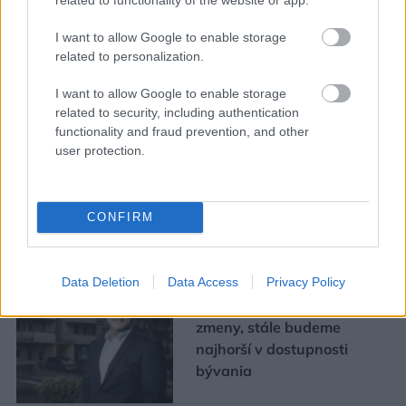
I want to allow Google to enable storage
related to personalization.
Mohlo by vás zaujímať
I want to allow Google to enable storage
related to security, including authentication
functionality and fraud prevention, and other
ASB.sk
user protection.
Zmenili dispozíciu a odkryli
pôvodný charakter bytu.
CONFIRM
Výsledkom je interiér plný
kontrastov
Data Deletion
Data Access
Privacy Policy
Ján Palenčár: Ak neurobíme
zmeny, stále budeme
najhorší v dostupnosti
bývania