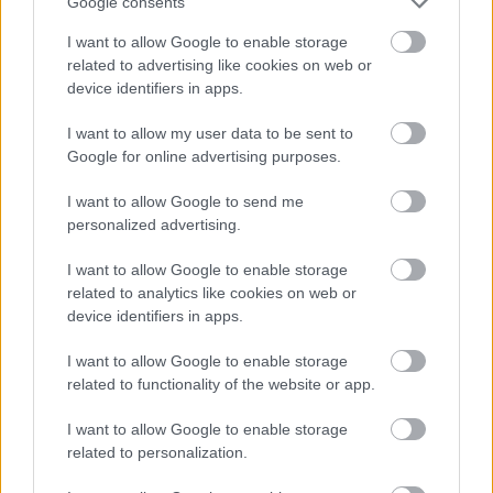
Google consents
I want to allow Google to enable storage
related to advertising like cookies on web or
device identifiers in apps.
I want to allow my user data to be sent to
Google for online advertising purposes.
I want to allow Google to send me
personalized advertising.
Najnovšie príspevky
I want to allow Google to enable storage
related to analytics like cookies on web or
device identifiers in apps.
Re: Takto sa rieši málo úložného miesta. V tomto byte
stačil jeden prvok | Môjdom.sk
I want to allow Google to enable storage
My napríklad labky utierame hneď pri dverách a doma pred dvere
používame tyčový ETA Terier…
related to functionality of the website or app.
Re: Takto sa rieši málo úložného miesta. V tomto byte
I want to allow Google to enable storage
stačil jeden prvok | Môjdom.sk
related to personalization.
Dizajn je to nádherný, tá brezová preglejka a čisté línie vyzerajú super.
Ale vždy, keď…