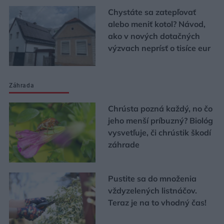
Chystáte sa zatepľovať
alebo meniť kotol? Návod,
ako v nových dotačných
výzvach neprísť o tisíce eur
Záhrada
Chrústa pozná každý, no čo
jeho menší príbuzný? Biológ
vysvetľuje, či chrústik škodí
záhrade
Pustite sa do množenia
vždyzelených listnáčov.
Teraz je na to vhodný čas!