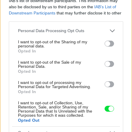
IAB’s list of downstream participants. This information may
zastaralou
also be disclosed by us to third parties on the
IAB’s List of
Downstream Participants
that may further disclose it to other
Žije pri lese, chová sliepky a uspáva ju rieka.
third parties.
Miestni remeselníci vytvorili bývanie, ktoré vyzerá
ako malý raj
Please note that this website/app uses one or more Google
Personal Data Processing Opt Outs
services and may gather and store information including but
V dome v lese vyriešili známy problém. Dvaja
not limited to your visit or usage behaviour. You may click to
I want to opt-out of the Sharing of my
majitelia v ňom majú dosť súkromia aj miesto pre
personal data.
grant or deny consent to Google and its third-party tags to
Opted In
spoločný čas
use your data for below specified purposes in below Google
consent section.
I want to opt-out of the Sale of my
Personal Data.
Inšpirácie
Opted In
I want to opt-out of processing my
Personal Data for Targeted Advertising.
pracovňa
,
sklo
,
modrá
Opted In
I want to opt-out of Collection, Use,
Retention, Sale, and/or Sharing of my
Personal Data that Is Unrelated with the
Purposes for which it was collected.
Opted Out