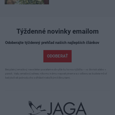
Týždenné novinky emailom
Odoberajte týždenný prehľad našich najlepších článkov
ODOBERAŤ
Bezplatný emailový newsletter posielame obvykle ku koncu týždňa – vo štvrtok alebo v
piatok. Vašu emailovú adresu nikomu inému neposkytneme a z odberu sa budete môcť
kedykoľvek jednoducho odhlásiť niekoľkými kliknutiami.