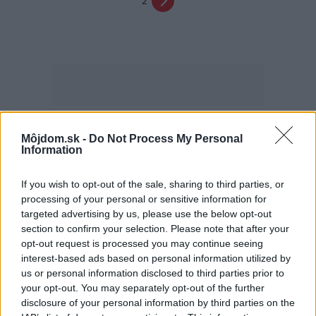
2
Môjdom.sk -
Do Not Process My Personal
Najčítanejšie
Za týždeň
Za mesiac
Information
If you wish to opt-out of the sale, sharing to third parties, or
Deti odrástli, rodičia majú bývanie presne podľa
processing of your personal or sensitive information for
seba. V novom dome je všetko pre ich život i
návštevy vnúčat
targeted advertising by us, please use the below opt-out
section to confirm your selection. Please note that after your
K bytu ladili aj škáry v obklade. Majitelia zbúrali
opt-out request is processed you may continue seeing
stereotyp, bývanie vyzerá ako z filmov svojského
interest-based ads based on personal information utilized by
režiséra
us or personal information disclosed to third parties prior to
your opt-out. You may separately opt-out of the further
Kedysi boli veľkým trendom, dnes sa im radšej
disclosure of your personal information by third parties on the
vyhnite. Týchto 7 vecí robí vašu obývačku