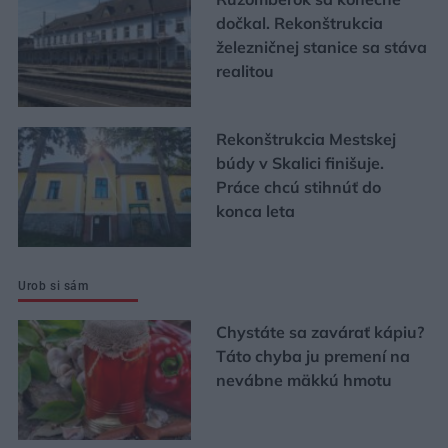
dočkal. Rekonštrukcia
železničnej stanice sa stáva
realitou
Rekonštrukcia Mestskej
búdy v Skalici finišuje.
Práce chcú stihnúť do
konca leta
Urob si sám
Chystáte sa zavárať kápiu?
Táto chyba ju premení na
nevábne mäkkú hmotu