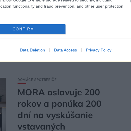
Teraz je ten správny moment osviežiť vybavenie
cation functionality and fraud prevention, and other user protection.
domácnosti – v PLANEO práve vrcholí jarný výpredaj
plný výhodných ponúk, ktoré stoja za pozornosť. Je
to posledná šanca pred letom, ako získať
CONFIRM
inteligentných pomocníkov do domácnosti za
výnimočné ceny. Od inteligentných vysávačov cez
smart televízory až po kuchynské roboty.
Data Deletion
Data Access
Privacy Policy
27. 06. 2025
DOMÁCE SPOTREBIČE
MORA oslavuje 200
rokov a ponúka 200
dní na vyskúšanie
vstavaných