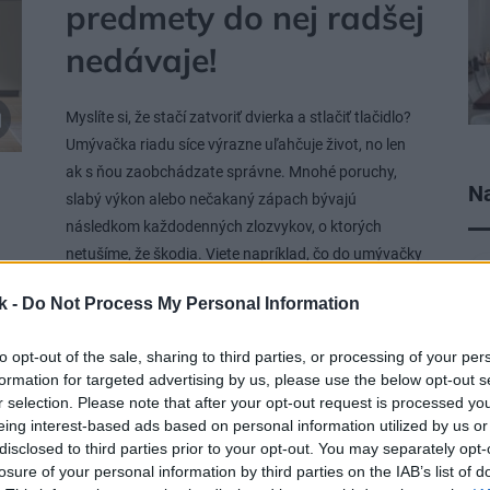
predmety do nej radšej
nedávaje!
Myslíte si, že stačí zatvoriť dvierka a stlačiť tlačidlo?
Umývačka riadu síce výrazne uľahčuje život, no len
ak s ňou zaobchádzate správne. Mnohé poruchy,
Na
slabý výkon alebo nečakaný zápach bývajú
následkom každodenných zlozvykov, o ktorých
netušíme, že škodia. Viete napríklad, čo do umývačky
rozhodne nepatrí, aké funkcie ponúkajú najnovšie
k -
Do Not Process My Personal Information
modely či na čo myslieť pri plánovaní kuchyne? A čo
najčastejšie robíme zle pri jej používaní? Na naše
to opt-out of the sale, sharing to third parties, or processing of your per
otázky odpovedal Jan Krejčíř, marketingový riaditeľ
formation for targeted advertising by us, please use the below opt-out s
značky Whirlpool CZ & SK.
r selection. Please note that after your opt-out request is processed y
30. 09. 2025
eing interest-based ads based on personal information utilized by us or
disclosed to third parties prior to your opt-out. You may separately opt-
losure of your personal information by third parties on the IAB’s list of