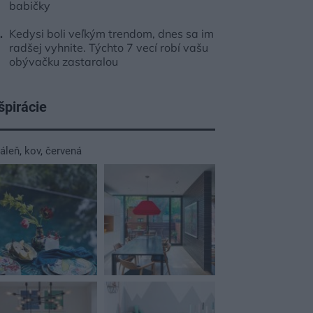
babičky
Kedysi boli veľkým trendom, dnes sa im
radšej vyhnite. Týchto 7 vecí robí vašu
obývačku zastaralou
špirácie
dáleň
,
kov
,
červená