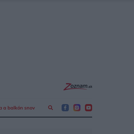
a a balkón snov