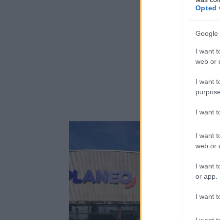
Opted 
Google 
I want t
web or d
I want t
purpose
I want 
I want t
web or d
I want t
or app.
I want t
I want t