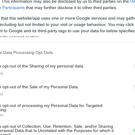
. This information may also be disclosed by us to third parties on the
IA
Participants
that may further disclose it to other third parties.
DOMÁCE SPOTREBIČE
 that this website/app uses one or more Google services and may gath
Umývačka ako prvá
including but not limited to your visit or usage behaviour. You may click 
pomoc po grilovaní
 to Google and its third-party tags to use your data for below specifi
ogle consent section.
alebo pikniku: Ako si
l Data Processing Opt Outs
naplno užiť letnú
garden party alebo
o opt-out of the Sharing of my personal data.
In
rodinné oslavy na
o opt-out of the Sale of my Personal Data.
terase?
In
to opt-out of processing my Personal Data for Targeted
Tráviť dlhé letné dni vonku na záhrade s rodinou a
ing.
In
priateľmi je jednou z hlavných výhod tohto ročného
obdobia. Grilovanie a záhradné oslavy sú príjemné,
o opt-out of Collection, Use, Retention, Sale, and/or Sharing
ale zároveň so sebou prinášajú aj hory špinavého
ersonal Data that Is Unrelated with the Purposes for which it
lected.