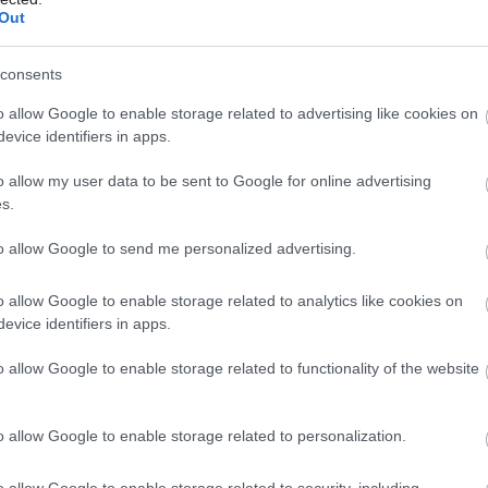
riadu: od servírovacích táciek a mís cez fľaše, džbány
Out
a karafy až po množstvo pohárov. Našťastie dnes už
nemusíte stáť celý večer pri dreze, aby ste po akcii
consents
upratali. Neoceniteľným pomocníkom vám bude
o allow Google to enable storage related to advertising like cookies on
priestranná a výkonná umývačka riadu – my sme sa
evice identifiers in apps.
zamerali na tie od značky Whirlpool.
Môj dom Špeciál 02/2026
Môj dom 07
05. 08. 2025
o allow my user data to be sent to Google for online advertising
s.
to allow Google to send me personalized advertising.
DOMÁCE SPOTREBIČE
o allow Google to enable storage related to analytics like cookies on
Posledná šanca pred
evice identifiers in apps.
letom! Jarný výpredaj
o allow Google to enable storage related to functionality of the website
v PLANEO vrcholí
o allow Google to enable storage related to personalization.
Leto sa blíži a s ním aj nové výzvy pre domácnosť.
o allow Google to enable storage related to security, including