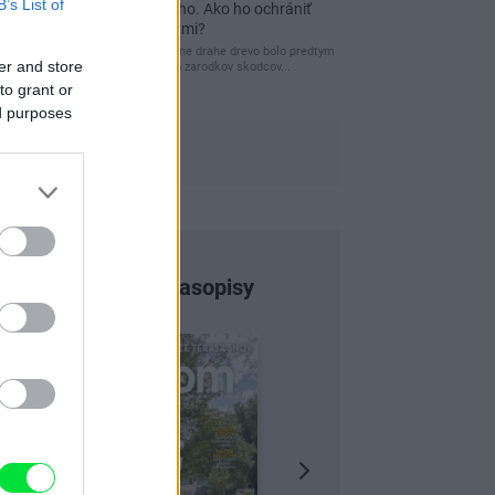
B’s List of
a môže vás vyjsť draho. Ako ho ochrániť
pred hnitím a škodcami?
clovek by cakal ze vysusene drahe drevo bolo predtym
er and store
naparovane aby sa zbavilo zarodkov skodcov...
to grant or
ed purposes
Najnovšie časopisy