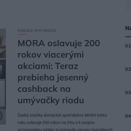
Na
DOMÁCE SPOTREBIČE
MORA oslavuje 200
rokov viacerými
akciami: Teraz
prebieha jesenný
cashback na
umývačky riadu
Česká značka domácich spotrebičov MORA tohto
roku oslavuje 200 rokov na trhu a k svojmu
významnému jubileu si pripravila viacero špeciálnych