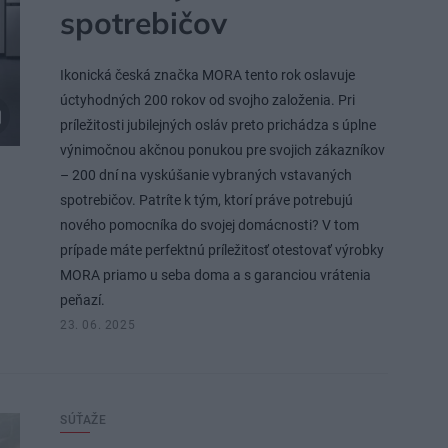
spotrebičov
Ikonická česká značka MORA tento rok oslavuje
úctyhodných 200 rokov od svojho založenia. Pri
príležitosti jubilejných osláv preto prichádza s úplne
výnimočnou akčnou ponukou pre svojich zákazníkov
– 200 dní na vyskúšanie vybraných vstavaných
spotrebičov. Patríte k tým, ktorí práve potrebujú
nového pomocníka do svojej domácnosti? V tom
prípade máte perfektnú príležitosť otestovať výrobky
MORA priamo u seba doma a s garanciou vrátenia
peňazí.
23. 06. 2025
SÚŤAŽE