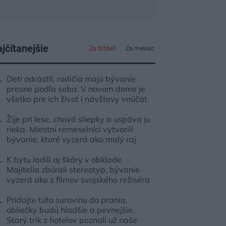
jčítanejšie
Za týždeň
Za mesiac
Deti odrástli, rodičia majú bývanie
presne podľa seba. V novom dome je
všetko pre ich život i návštevy vnúčat
Žije pri lese, chová sliepky a uspáva ju
rieka. Miestni remeselníci vytvorili
bývanie, ktoré vyzerá ako malý raj
K bytu ladili aj škáry v obklade.
Majitelia zbúrali stereotyp, bývanie
vyzerá ako z filmov svojského režiséra
Pridajte túto surovinu do prania,
obliečky budú hladšie a pevnejšie.
Starý trik z hotelov poznali už naše