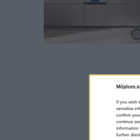
Môjdom.s
If you wish 
sensitive in
confirm you
continue se
information 
further disc