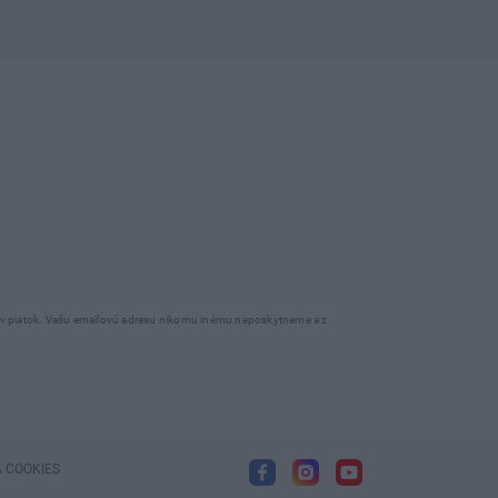
o v piatok. Vašu emailovú adresu nikomu inému neposkytneme a z
 COOKIES