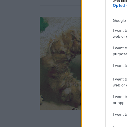
was col
Opted 
Google 
I want t
web or d
I want t
purpose
I want 
I want t
web or d
I want t
or app.
I want t