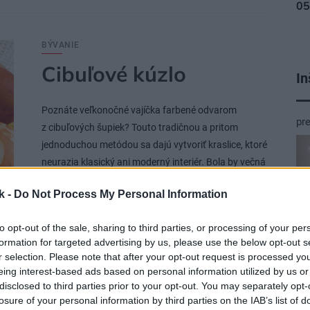
BÝVANIE
Cibuľové kúzlo
In
Poznáte veľkonočné vajíčka farbené odvarom
pr
z cibuľových šupiek? Touto tradičnou a pritom
jednoduchou metódou sa dajú vytvoriť kraslice, ktoré
neurazia klasický ani moderný interiér. Bola by večná
škoda, keby sa na ňu zabudlo!
k -
Do Not Process My Personal Information
to opt-out of the sale, sharing to third parties, or processing of your per
formation for targeted advertising by us, please use the below opt-out s
r selection. Please note that after your opt-out request is processed y
18. 04. 2011
eing interest-based ads based on personal information utilized by us or
disclosed to third parties prior to your opt-out. You may separately opt-
losure of your personal information by third parties on the IAB’s list of