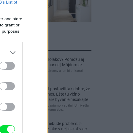
B’s List of
er and store
to grant or
ed purposes
jnovšie príspevky
Re: Ako sa zbaviť ucholakov? Pomôžu aj
jednoduché domáce pasce | Môjdom.sk
blbeckovia, "ucholak" je uzitocny a len idiot kantri
uzitocny hmyz
Re: Vidiecku usadlosť postavili tak dobre, že
domáceho chráni i dnes. Ešte tu vidno
kamenné múry, no staré bývanie nečakajte
čakám kedy budú wc misy priamo v spálni! Umývadlá
už sú štandardom! Tu niekomu ebe…
Re: Tesná spálňa už nebude problém. 5
praktických nápadov, ako v nej získať viac