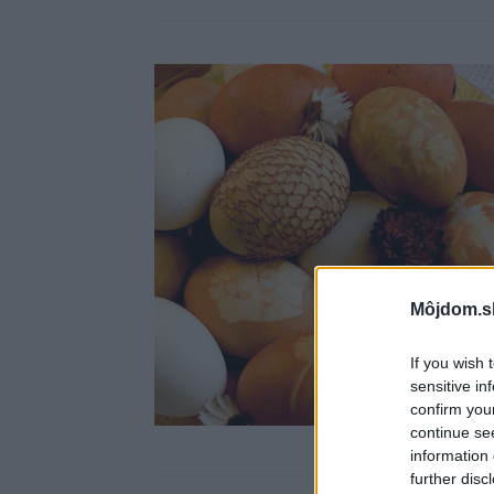
Môjdom.s
If you wish 
sensitive in
confirm you
continue se
information 
further disc