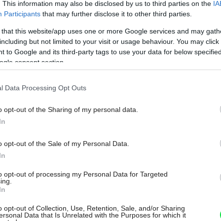
. This information may also be disclosed by us to third parties on the
IA
DEKOR
Participants
that may further disclose it to other third parties.
Dotyk jarného slnka
 that this website/app uses one or more Google services and may gath
including but not limited to your visit or usage behaviour. You may click 
 to Google and its third-party tags to use your data for below specifi
Aj takto výstižne možno nazvať sviežu kompozíciu,
ogle consent section.
Na
ktorá reprezentuje najtypickejšiu farbu blížiacej sa
jari. Žltá vnáša do bytu svetlo, radosť a príjemný
l Data Processing Opt Outs
hrejivý pocit. Na vytvorenie predjarného aranžmánu
možno využiť veľké množstvo žltokvitnúcich
o opt-out of the Sharing of my personal data.
cibuľovín, prvých jarných trvaliek, prípadne inšpirovať
In
sa ponukou dobre zásobeného kvetinárstva. Vždy
o opt-out of the Sale of my Personal Data.
však vyberte len jeden, maximálne dva druhy kvetín.
In
Pre náš aranžmán sme vybrali žltokvitnúce nevädze,
ktorých kvety svojou štruktúrou pripomínajú známu
to opt-out of processing my Personal Data for Targeted
ing.
púpavu. Na doplnenie sme použili citróny, ktoré sa
In
určite nájdu v každej domácnosti.
20. 03. 2011
o opt-out of Collection, Use, Retention, Sale, and/or Sharing
ersonal Data that Is Unrelated with the Purposes for which it