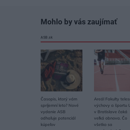
Mohlo by vás zaujímať
ASB.sk
Časopis, ktorý vám
Areál Fakulty teles
spríjemní leto? Nové
výchovy a športu 
vydanie ASB
v Bratislave čaká
odhaľuje potenciál
veľká obnova. Čo
kúpeľov
všetko sa