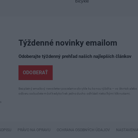
bicykle
Týždenné novinky emailom
Odoberajte týždenný prehľad našich najlepších článkov
ODOBERAŤ
Bezplatný emailový newsletter posielame obvykle ku koncu týždňa – vo štvrtok aleb
odberu sa budete môcť kedykoľvek jednoducho odhlásiť niekoľkými kliknutiami.
o
SOPISU
PRÁVO NA OPRAVU
OCHRANA OSOBNÝCH ÚDAJOV
NASTAVENIA