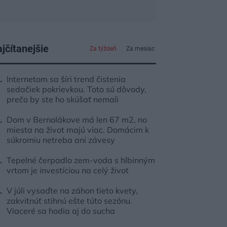
jčítanejšie
Za týždeň
Za mesiac
Internetom sa šíri trend čistenia
sedačiek pokrievkou. Toto sú dôvody,
prečo by ste ho skúšať nemali
Dom v Bernolákove má len 67 m2, no
miesta na život majú viac. Domácim k
súkromiu netreba ani závesy
Tepelné čerpadlo zem-voda s hlbinným
vrtom je investíciou na celý život
V júli vysaďte na záhon tieto kvety,
zakvitnúť stihnú ešte túto sezónu.
Viaceré sa hodia aj do sucha