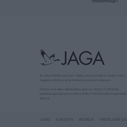
zmodernizuje?
© JAGA GROUP a Zoznam. Všetky práva vyhradené. Obsah online
magazínu Môjdom.sk je chránený autorským zákonom.
Publikovanie alebo ďalšie šírenie správ zo zdrojov TASR je bez
predchádzajúceho písomného súhlasu TASR porušením autorskéh
zákona.
O NÁS
KONTAKTY
INZERCIA
PREDPLATNÉ ČA