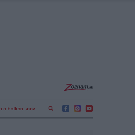
a a balkón snov