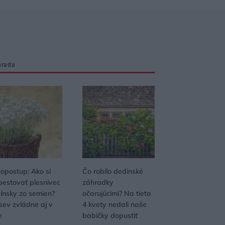
hrada
topostup: Ako si
Čo robilo dedinské
pestovať plesnivec
záhradky
pínsky zo semien?
očarujúcimi? Na tieto
sev zvládne aj v
4 kvety nedali naše
e
babičky dopustiť