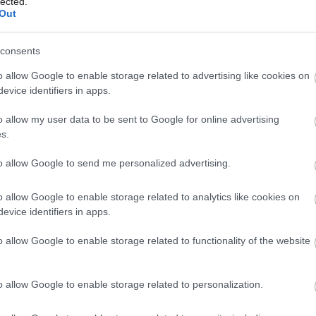
lected.
Out
DEKOR
consents
Jarný veniec
o allow Google to enable storage related to advertising like cookies on
evice identifiers in apps.
Prvé jarné slnečné lúče nás už netrpezlivo šteklia na
o allow my user data to be sent to Google for online advertising
nose, vzduch mladistvo a túžobne rozvoniava a my
s.
sme pre vás pripravili toto tiež šteklivé i voňavé
to allow Google to send me personalized advertising.
prekvapenie. Farebné pierka aj vajíčka ako symboly
prichádzajúcej jari sa nám prihovárajú svojou
o allow Google to enable storage related to analytics like cookies on
jednoduchosťou a nápaditosťou. Zo základného
evice identifiers in apps.
venca zo sena v rustikálnom štýle si sami poľahky
vyrobíte páperový veniec podľa vlastného vkusu.
o allow Google to enable storage related to functionality of the website
04. 05. 2006
o allow Google to enable storage related to personalization.