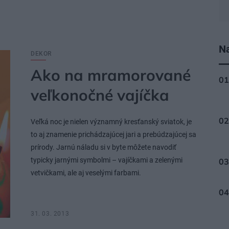
Na
DEKOR
Ako na mramorované
veľkonočné vajíčka
Veľká noc je nielen významný kresťanský sviatok, je
to aj znamenie prichádzajúcej jari a prebúdzajúcej sa
prírody. Jarnú náladu si v byte môžete navodiť
typicky jarnými symbolmi – vajíčkami a zelenými
vetvičkami, ale aj veselými farbami.
31. 03. 2013