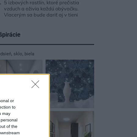
5 izbových rastlín, ktoré prečistia
vzduch a oživia každú obývačku.
Viacerým sa bude dariť aj v tieni
špirácie
edsieň
,
sklo
,
biela
sonal or
ection to
ou may
 personal
out of the
 downstream