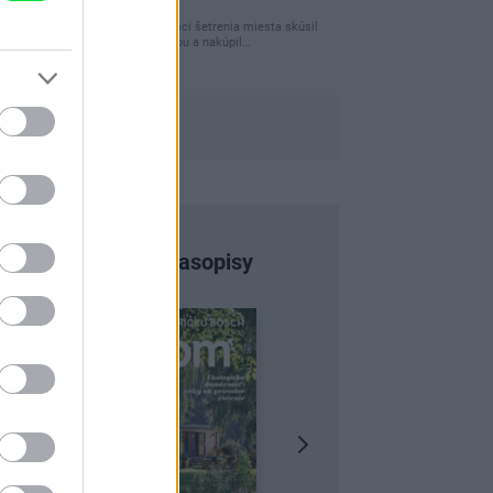
úložného miesta
Ja som pred časom v rámci šetrenia miesta skúsil
využiť priestor pod posteľou a nakúpil…
Najnovšie časopisy