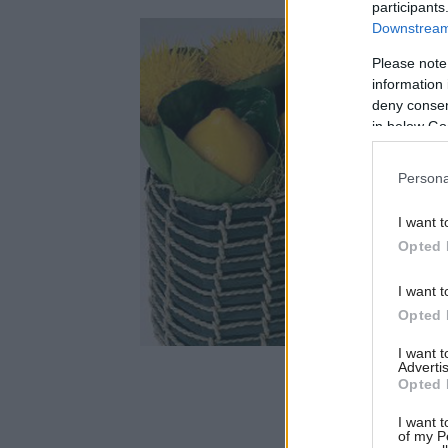
participants
Downstream 
Please note
information 
deny consent
in below Go
Persona
I want t
Opted 
I want t
Opted 
I want 
Advertis
Opted 
I want t
of my P