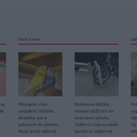
Urob si sám
Zá
nej
Plánujete chov
Betónová dlažba
Fo
UK
anduliek? Ušetrite
nemusí slúžiť len na
vy
desiatky eur a
spevnené plochy.
al
pripravte im domov,
Takto si z nej vyrobíte
Vý
ktorý budú milovať
lavičku a stojan na
let