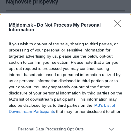
Najnovšie príspevky
Re: Takto sa rieši málo úložného miesta. V tomto byte
Môjdom.sk -
Do Not Process My Personal
stačil jeden prvok | Môjdom.sk
Information
My napríklad labky utierame hneď pri dverách a doma pred dvere
používame tyčový ETA Terier…
If you wish to opt-out of the sale, sharing to third parties, or
Re: Takto sa rieši málo úložného miesta. V tomto byte
processing of your personal or sensitive information for
stačil jeden prvok | Môjdom.sk
targeted advertising by us, please use the below opt-out
Dizajn je to nádherný, tá brezová preglejka a čisté línie vyzerajú super.
section to confirm your selection. Please note that after your
Ale vždy, keď…
opt-out request is processed you may continue seeing
interest-based ads based on personal information utilized by
Re: Toto je najväčší mýtus pri ošetrení dreva a môže vás
us or personal information disclosed to third parties prior to
vyjsť draho. Ako ho ochrániť pred hnitím a škodcami?
your opt-out. You may separately opt-out of the further
clovek by cakal ze vysusene drahe drevo bolo predtym naparovane aby
disclosure of your personal information by third parties on the
sa zbavilo zarodkov skodcov...
IAB’s list of downstream participants. This information may
also be disclosed by us to third parties on the
IAB’s List of
Downstream Participants
that may further disclose it to other
third parties.
Please note that this website/app uses one or more Google
Personal Data Processing Opt Outs