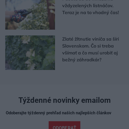
vždyzelených listnáčov.
Teraz je na to vhodný čas!
Zlaté žltnutie viniča sa šíri
Slovenskom. Čo si treba
všímať a čo musí urobiť aj
bežný záhradkár?
Týždenné novinky emailom
Odoberajte týždenný prehľad našich najlepších článkov
ODOBERAŤ