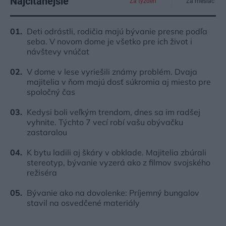
Najčítanejšie
Za týždeň
Za mesiac
Deti odrástli, rodičia majú bývanie presne podľa
seba. V novom dome je všetko pre ich život i
návštevy vnúčat
V dome v lese vyriešili známy problém. Dvaja
majitelia v ňom majú dosť súkromia aj miesto pre
spoločný čas
Kedysi boli veľkým trendom, dnes sa im radšej
vyhnite. Týchto 7 vecí robí vašu obývačku
zastaralou
K bytu ladili aj škáry v obklade. Majitelia zbúrali
stereotyp, bývanie vyzerá ako z filmov svojského
režiséra
Bývanie ako na dovolenke: Príjemný bungalov
stavil na osvedčené materiály