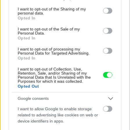
services and may gather and store information including but
not limited to your visit or usage behaviour. You may click to
I want to opt-out of the Sharing of my
personal data.
grant or deny consent to Google and its third-party tags to
Opted In
Najnovšie časopisy
use your data for below specified purposes in below Google
consent section.
I want to opt-out of the Sale of my
Personal Data.
Opted In
I want to opt-out of processing my
Personal Data for Targeted Advertising.
Opted In
I want to opt-out of Collection, Use,
Retention, Sale, and/or Sharing of my
Personal Data that Is Unrelated with the
Purposes for which it was collected.
Opted Out
Môj dom 07-08/2026
Google consents
I want to allow Google to enable storage
related to advertising like cookies on web or
device identifiers in apps.