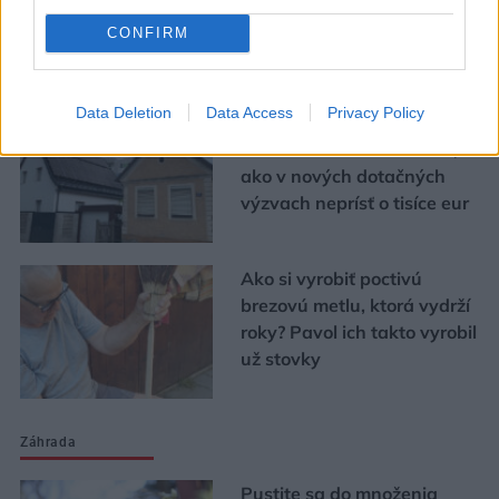
CONFIRM
Urob si sám
Data Deletion
Data Access
Privacy Policy
Chystáte sa zatepľovať
alebo meniť kotol? Návod,
ako v nových dotačných
výzvach neprísť o tisíce eur
Ako si vyrobiť poctivú
brezovú metlu, ktorá vydrží
roky? Pavol ich takto vyrobil
už stovky
Záhrada
Pustite sa do množenia