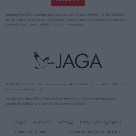
Bezplatný emailový newsletter posielame obvykle ku koncu týždňa – vo štvrtok alebo v
piatok. Vašu emailovú adresu nikomu inému neposkytneme a z odberu sa budete môcť
kedykoľvek jednoducho odhlásiť niekoľkými kliknutiami.
© JAGA GROUP a Zoznam. Všetky práva vyhradené. Obsah online magazínu Môjdom.sk
je chránený autorským zákonom.
Publikovanie alebo ďalšie šírenie správ zo zdrojov TASR je bez predchádzajúceho
písomného súhlasu TASR porušením autorského zákona.
O NÁS
KONTAKTY
INZERCIA
PREDPLATNÉ ČASOPISU
PRÁVO NA OPRAVU
OCHRANA OSOBNÝCH ÚDAJOV