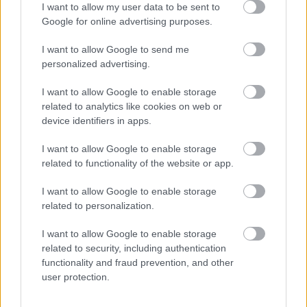
I want to allow my user data to be sent to
Google for online advertising purposes.
I want to allow Google to send me
personalized advertising.
Mohlo by vás zaujímať
I want to allow Google to enable storage
related to analytics like cookies on web or
device identifiers in apps.
ASB.sk
I want to allow Google to enable storage
Električka na skok, les za
related to functionality of the website or app.
rohom. V Dúbravke vyrastie
nový bytový dom Zelka
I want to allow Google to enable storage
related to personalization.
I want to allow Google to enable storage
related to security, including authentication
Veľký posun v príprave
functionality and fraud prevention, and other
tunela Karpaty: NDS hľadá
user protection.
zhotoviteľa projektovej
dokumentácie