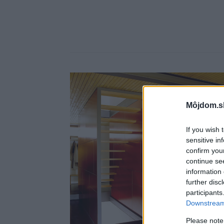
Môjdom.s
If you wish 
sensitive in
confirm you
continue se
information 
further disc
participants
Downstream 
Please note