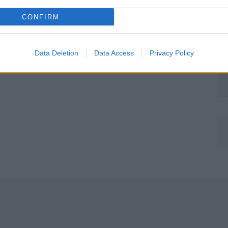
CONFIRM
Data Deletion
Data Access
Privacy Policy
Môj dom Špeciál 02/2026