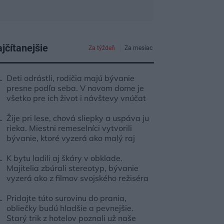
jčítanejšie
Za týždeň
Za mesiac
Deti odrástli, rodičia majú bývanie
presne podľa seba. V novom dome je
všetko pre ich život i návštevy vnúčat
Žije pri lese, chová sliepky a uspáva ju
rieka. Miestni remeselníci vytvorili
bývanie, ktoré vyzerá ako malý raj
K bytu ladili aj škáry v obklade.
Majitelia zbúrali stereotyp, bývanie
vyzerá ako z filmov svojského režiséra
Pridajte túto surovinu do prania,
obliečky budú hladšie a pevnejšie.
Starý trik z hotelov poznali už naše