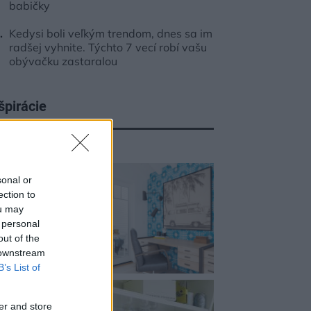
babičky
Kedysi boli veľkým trendom, dnes sa im
radšej vyhnite. Týchto 7 vecí robí vašu
obývačku zastaralou
špirácie
acovňa
,
sklo
,
modrá
sonal or
ection to
ou may
 personal
out of the
 downstream
B’s List of
er and store