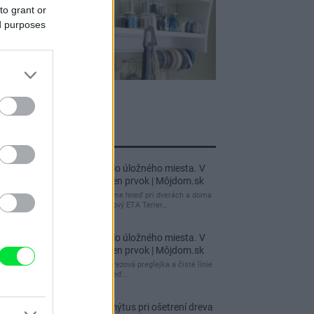
to grant or
ed purposes
jnovšie príspevky
Re: Takto sa rieši málo úložného miesta. V
tomto byte stačil jeden prvok | Môjdom.sk
My napríklad labky utierame hneď pri dverách a doma
pred dvere používame tyčový ETA Terier…
Re: Takto sa rieši málo úložného miesta. V
tomto byte stačil jeden prvok | Môjdom.sk
Dizajn je to nádherný, tá brezová preglejka a čisté línie
vyzerajú super. Ale vždy, keď…
Re: Toto je najväčší mýtus pri ošetrení dreva