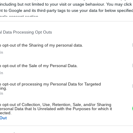
including but not limited to your visit or usage behaviour. You may click 
28. 01. 2009
 to Google and its third-party tags to use your data for below specifi
ogle consent section.
l Data Processing Opt Outs
NEZARADENÉ
Zábradlie
o opt-out of the Sharing of my personal data.
Na
In
V našom rodinnom dome časť ramena schodiska
o opt-out of the Sale of my Personal Data.
v dĺžke troch schodov zasahuje do chodby. Miesto,
In
kde schodisko nie je lemované múrmi, je nebezpečné
najmä pre malé deti. Pri náhodnom pošmyknutí sa
to opt-out of processing my Personal Data for Targeted
ing.
nemajú čoho pridržať a mohli by spadnúť.
In
o opt-out of Collection, Use, Retention, Sale, and/or Sharing
ersonal Data that Is Unrelated with the Purposes for which it
lected.
Out
03. 01. 2008