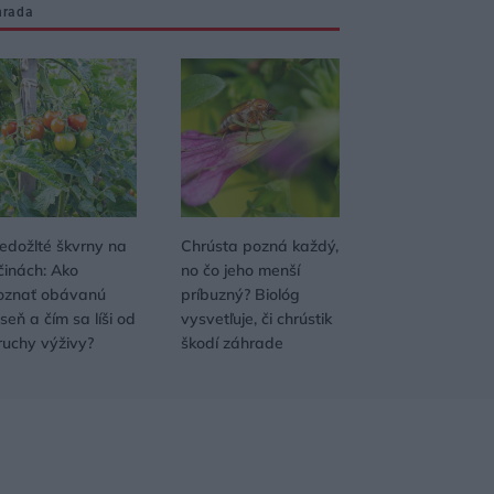
hrada
edožlté škvrny na
Chrústa pozná každý,
činách: Ako
no čo jeho menší
oznať obávanú
príbuzný? Biológ
seň a čím sa líši od
vysvetľuje, či chrústik
ruchy výživy?
škodí záhrade