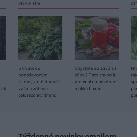
Urob si sám
Zá
5 trvaliek s
Chystáte sa zavárať
Hn
panašovanými
kápiu? Táto chyba ju
raj
listami, ktoré dodajú
premení na nevábne
sp
osti
vášmu záhonu
mäkkú hmotu
ple
celosezónny šmrnc
po
Týždenné novinky emailom