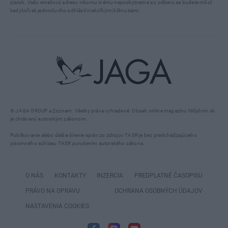
piatok. Vašu emailovú adresu nikomu inému neposkytneme a z odberu sa budete môcť
kedykoľvek jednoducho odhlásiť niekoľkými kliknutiami.
© JAGA GROUP a Zoznam. Všetky práva vyhradené. Obsah online magazínu Môjdom.sk
je chránený autorským zákonom.
Publikovanie alebo ďalšie šírenie správ zo zdrojov TASR je bez predchádzajúceho
písomného súhlasu TASR porušením autorského zákona.
O NÁS
KONTAKTY
INZERCIA
PREDPLATNÉ ČASOPISU
PRÁVO NA OPRAVU
OCHRANA OSOBNÝCH ÚDAJOV
NASTAVENIA COOKIES