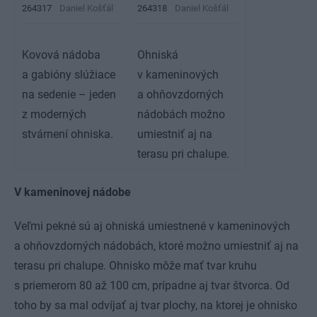
264317
Daniel Košťál
264318
Daniel Košťál
Kovová nádoba
Ohniská
a gabióny slúžiace
v kameninových
na sedenie – jeden
a ohňovzdorných
z moderných
nádobách možno
stvárnení ohniska.
umiestniť aj na
terasu pri chalupe.
V kameninovej nádobe
Veľmi pekné sú aj ohniská umiestnené v kameninových
a ohňovzdorných nádobách, ktoré možno umiestniť aj na
terasu pri chalupe. Ohnisko môže mať tvar kruhu
s priemerom 80 až 100 cm, prípadne aj tvar štvorca. Od
toho by sa mal odvíjať aj tvar plochy, na ktorej je ohnisko