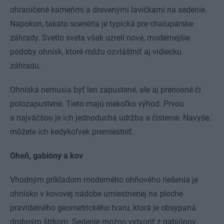
ohraničené kameňmi a drevenými lavičkami na sedenie.
Napokon, takáto scenéria je typická pre chalupárske
záhrady. Svetlo sveta však uzreli nové, modernejšie
podoby ohnísk, ktoré môžu ozvláštniť aj vidiecku
záhradu.
Ohniská nemusia byť len zapustené, ale aj prenosné či
polozapustené. Tieto majú niekoľko výhod. Prvou
a najväčšou je ich jednoduchá údržba a čistenie. Navyše,
môžete ich kedykoľvek premiestniť.
Oheň, gabióny a kov
Vhodným príkladom moderného ohňového riešenia je
ohnisko v kovovej nádobe umiestnenej na ploche
pravidelného geometrického tvaru, ktorá je obsypaná
drobným štrkom. Sedenie možno vytvoriť z gabiónov