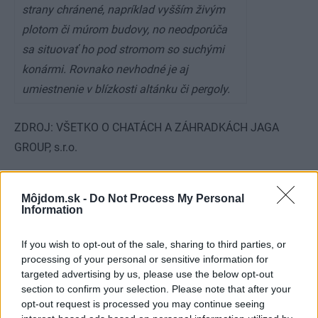
strany chránené, napríklad vyšším živým
plotom či múrom budovy, no neodporúča
sa situovať ho pod stromom so suchými
konármi. Rovnako nevhodné je aj
umiestnenie v blízkosti altánku či pergoly.
ZDROJ: VŠETKO O CHATÁCH A ZÁHRADKÁCH JAGA
GROUP, s.r.o.
Kategória:
Záhrada a exteriér
Môjdom.sk -
Do Not Process My Personal
Information
Tagy:
ohniská
If you wish to opt-out of the sale, sharing to third parties, or
processing of your personal or sensitive information for
targeted advertising by us, please use the below opt-out
Zdieľať článok
section to confirm your selection. Please note that after your
opt-out request is processed you may continue seeing