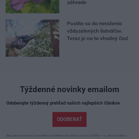
záhrade
Pustite sa do množenia
vždyzelených listnáčov.
Teraz je na to vhodný čas!
Týždenné novinky emailom
Odoberajte týždenný prehľad našich najlepších článkov
ODOBERAŤ
Bezplatný emailový newsletter posielame obvykle ku koncu týždňa – vo štvrtok alebo v