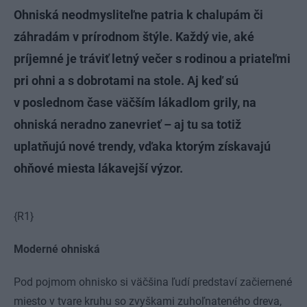
Ohniská neodmysliteľne patria k chalupám či
záhradám v prírodnom štýle. Každý vie, aké
príjemné je tráviť letný večer s rodinou a priateľmi
pri ohni a s dobrotami na stole. Aj keď sú
v poslednom čase väčším lákadlom grily, na
ohniská neradno zanevrieť – aj tu sa totiž
uplatňujú nové trendy, vďaka ktorým získavajú
ohňové miesta lákavejší výzor.
{R1}
Moderné ohniská
Pod pojmom ohnisko si väčšina ľudí predstaví začiernené
miesto v tvare kruhu so zvyškami zuhoľnateného dreva,