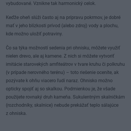
vybudované. Vznikne tak harmonický celok.
Keďže oheň slúži často aj na prípravu pokrmov, je dobré
mať v jeho blízkosti prívod (alebo zdroj) vody a plochu,
kde možno uložiť potraviny.
Čo sa týka možností sedenia pri ohnisku, môžete využiť
nielen drevo, ale aj kamene. Z nich si môžete vytvoriť
imitácie starovekých amfiteátrov v tvare kruhu či polkruhu
(v prípade nerovného terénu) – toto riešenie oceníte, ak
pozývate k ohňu viacero ľudí naraz. Ohnisko možno
opticky spojiť aj so skalkou. Podmienkou je, že všade
použijete rovnaký druh kameňa. Sukulentným skalničkám
(rozchodníky, skalnice) nebude prekážať teplo sálajúce
z ohniska.