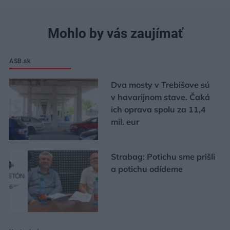
Mohlo by vás zaujímať
ASB.sk
Dva mosty v Trebišove sú
v havarijnom stave. Čaká
ich oprava spolu za 11,4
mil. eur
Strabag: Potichu sme prišli
a potichu odídeme