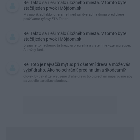
Re: Takto sa rieši málo úložného miesta. V tomto byte
stačil jeden prvok | Môjdom.sk
My napríklad labky utierame hneď pri dverách a doma pred dvere
používame tyčový ETA Terier…
Re: Takto sa rieši málo úložného miesta. V tomto byte
stačil jeden prvok | Môjdom.sk
Dizajn je to nádherný, tá brezová preglejka a čisté línie vyzerajú super.
Ale vždy, keď…
Re: Toto je najväčší mýtus pri ošetrení dreva a môže vás
vyjsť draho. Ako ho ochrániť pred hnitím a škodcami?
clovek by cakal ze vysusene drahe drevo bolo predtym naparovane aby
sa zbavilo zarodkov skodcov...