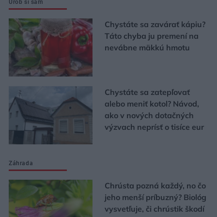
Urob si sám
Chystáte sa zavárať kápiu?
Táto chyba ju premení na
nevábne mäkkú hmotu
Chystáte sa zatepľovať
alebo meniť kotol? Návod,
ako v nových dotačných
výzvach neprísť o tisíce eur
Záhrada
Chrústa pozná každý, no čo
jeho menší príbuzný? Biológ
vysvetľuje, či chrústik škodí