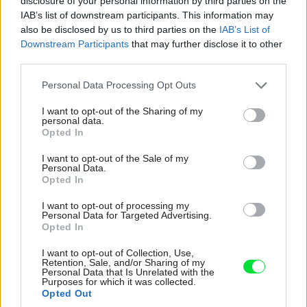
disclosure of your personal information by third parties on the
IAB’s list of downstream participants. This information may
also be disclosed by us to third parties on the
IAB’s List of
Downstream Participants
that may further disclose it to other
third parties.
Please note that this website/app uses one or more Google
Personal Data Processing Opt Outs
services and may gather and store information including but
not limited to your visit or usage behaviour. You may click to
I want to opt-out of the Sharing of my
personal data.
grant or deny consent to Google and its third-party tags to
Opted In
use your data for below specified purposes in below Google
consent section.
I want to opt-out of the Sale of my
Personal Data.
Opted In
I want to opt-out of processing my
Personal Data for Targeted Advertising.
Opted In
I want to opt-out of Collection, Use,
Retention, Sale, and/or Sharing of my
Personal Data that Is Unrelated with the
Purposes for which it was collected.
Opted Out