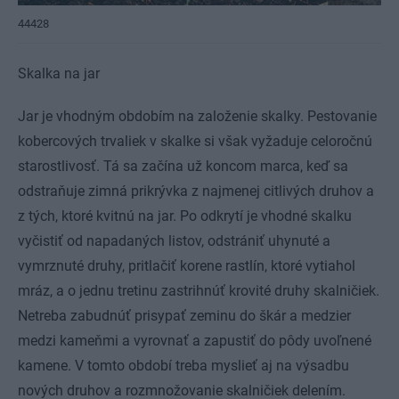
44428
Skalka na jar
Jar je vhodným obdobím na založenie skalky. Pestovanie
kobercových trvaliek v skalke si však vyžaduje celoročnú
starostlivosť. Tá sa začína už koncom marca, keď sa
odstraňuje zimná prikrývka z najmenej citlivých druhov a
z tých, ktoré kvitnú na jar. Po odkrytí je vhodné skalku
vyčistiť od napadaných listov, odstrániť uhynuté a
vymrznuté druhy, pritlačiť korene rastlín, ktoré vytiahol
mráz, a o jednu tretinu zastrihnúť krovité druhy skalničiek.
Netreba zabudnúť prisypať zeminu do škár a medzier
medzi kameňmi a vyrovnať a zapustiť do pôdy uvoľnené
kamene. V tomto období treba myslieť aj na výsadbu
nových druhov a rozmnožovanie skalničiek delením.