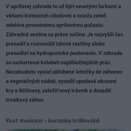
V aprílovej záhrade to už hýri veselými farbami a
vôňami kvitnúcich cibuľovín a svieža zeleň
odoláva povestnému aprílovému počasiu.
Záhradná sezóna sa práve začína. Je najvyšší čas
presadiť a rozmnožiť izbové rastliny alebo
presedlať na hydroponické pestovanie. V záhrade
sa naštartoval kolobeh najdôležitejších prác.
Nezabudnite vysiať obľúbené letničky do záhonov
a vegetačných nádob, vysadiť opadavé okrasné
kry a ihličnany, založiť nový trávnik a dosadiť
trvalkový záhon.
Kvet mesiaca – korunka kráľovská