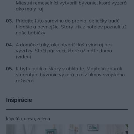
Miestni remeselníci vytvorili bývanie, ktoré vyzerá
ako malý raj
Pridajte túto surovinu do prania, obliečky budú
hladšie a pevnejšie. Starý trik z hotelov poznali už
naše babičky
4 domáce triky, ako otvoriť fľašu vína aj bez
vývrtky. Stačí pár vecí, ktoré už máte doma
(video)
K bytu ladili aj škáry v obklade. Majitelia zbúrali
stereotyp, bývanie vyzerá ako z filmov svojského
režiséra
Inšpirácie
kúpeľňa
,
drevo
,
zelená