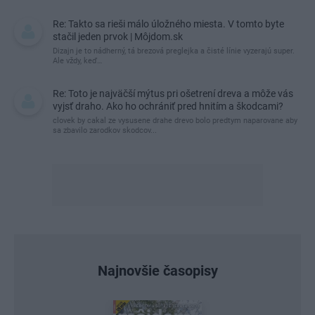
Re: Takto sa rieši málo úložného miesta. V tomto byte
stačil jeden prvok | Môjdom.sk
Dizajn je to nádherný, tá brezová preglejka a čisté línie vyzerajú super.
Ale vždy, keď…
Re: Toto je najväčší mýtus pri ošetrení dreva a môže vás
vyjsť draho. Ako ho ochrániť pred hnitím a škodcami?
clovek by cakal ze vysusene drahe drevo bolo predtym naparovane aby
sa zbavilo zarodkov skodcov...
Najnovšie časopisy