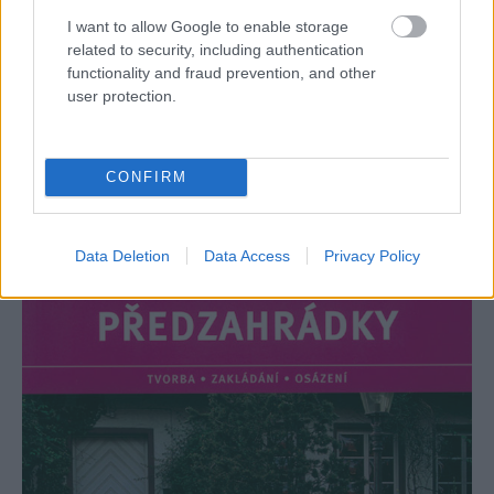
I want to allow Google to enable storage
pripravia na májové prenesenie do exteriéru. Koncom
related to security, including authentication
apríla sa môžu aj po prvýkrát prihnojiť.
functionality and fraud prevention, and other
user protection.
Predzáhradky – Eva Ott
CONFIRM
Data Deletion
Data Access
Privacy Policy