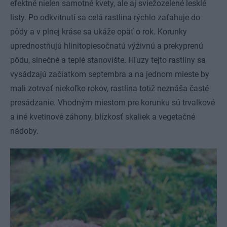
efektné nielen samotné kvety, ale aj sviežozelené lesklé
listy. Po odkvitnutí sa celá rastlina rýchlo zaťahuje do
pôdy a v plnej kráse sa ukáže opäť o rok. Korunky
uprednostňujú hlinitopiesočnatú výživnú a prekyprenú
pôdu, slnečné a teplé stanovište. Hľuzy tejto rastliny sa
vysádzajú začiatkom septembra a na jednom mieste by
mali zotrvať niekoľko rokov, rastlina totiž neznáša časté
presádzanie. Vhodným miestom pre korunku sú trvalkové
a iné kvetinové záhony, blízkosť skaliek a vegetačné
nádoby.