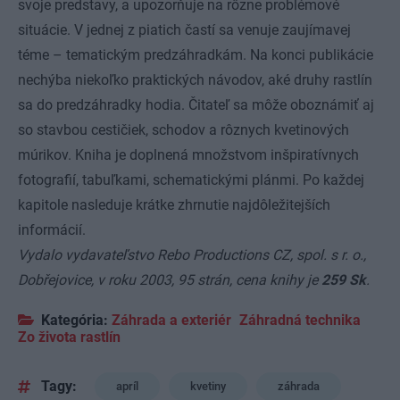
svoje predstavy, a upozorňuje na rôzne problémové
situácie. V jednej z piatich častí sa venuje zaujímavej
téme – tematickým predzáhradkám. Na konci publikácie
nechýba niekoľko praktických návodov, aké druhy rastlín
sa do predzáhradky hodia. Čitateľ sa môže oboznámiť aj
so stavbou cestičiek, schodov a rôznych kvetinových
múrikov. Kniha je doplnená množstvom inšpiratívnych
fotografií, tabuľkami, schematickými plánmi. Po každej
kapitole nasleduje krátke zhrnutie najdôležitejších
informácií.
Vydalo vydavateľstvo Rebo Productions CZ, spol. s r. o.,
Dobřejovice, v roku 2003, 95 strán, cena knihy je
259 Sk
.
Kategória:
Záhrada a exteriér
Záhradná technika
Zo života rastlín
Tagy:
apríl
kvetiny
záhrada