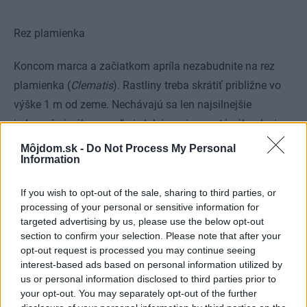
Rez plamienka
Koncom marca a začiatkom apríla nezabudnite na rez
plamienka (
Clematis
). Rastliny treba skrátiť približne vo
výške 1 m od zeme. Nechávajú sa len najsilnejšie
jednoročné výhony, veľmi slabé a primrznuté výhonky je
vhodnejšie odstrániť celé. Počas jari potom plamienky
Môjdom.sk -
Do Not Process My Personal
Information
vytvoria silné nové výhony s množstvom kvetných pukov.
Zároveň tak možno predchádzať nežiaducemu
If you wish to opt-out of the sale, sharing to third parties, or
vyhoľovaniu spodnej časti. Takto treba ošetrovať len
processing of your personal or sensitive information for
veľkokveté druhy plamienkov (
Clematis jackmanii
) a
targeted advertising by us, please use the below opt-out
section to confirm your selection. Please note that after your
plamienok tangutský (
Clematis tangutica
), ktoré kvitnú v
opt-out request is processed you may continue seeing
lete.
interest-based ads based on personal information utilized by
us or personal information disclosed to third parties prior to
your opt-out. You may separately opt-out of the further
Prebúdzanie exotických rastlín