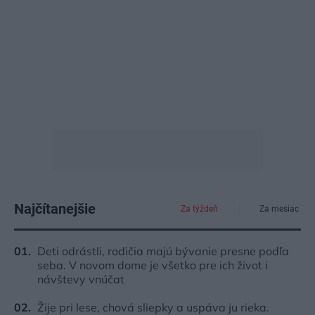
Najčítanejšie
Za týždeň
Za mesiac
Deti odrástli, rodičia majú bývanie presne podľa
seba. V novom dome je všetko pre ich život i
návštevy vnúčat
Žije pri lese, chová sliepky a uspáva ju rieka.