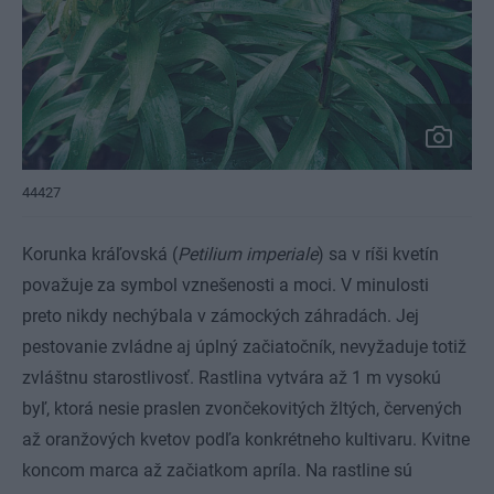
44427
Korunka kráľovská (
Petilium imperiale
) sa v ríši kvetín
považuje za symbol vznešenosti a moci. V minulosti
preto nikdy nechýbala v zámockých záhradách. Jej
pestovanie zvládne aj úplný začiatočník, nevyžaduje totiž
zvláštnu starostlivosť. Rastlina vytvára až 1 m vysokú
byľ, ktorá nesie praslen zvončekovitých žltých, červených
až oranžových kvetov podľa konkrétneho kultivaru. Kvitne
koncom marca až začiatkom apríla. Na rastline sú