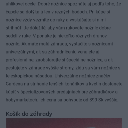
uhlíkovej ocele. Dobré nožnice spoznáte aj podľa toho, že
čepele sa dotýkajú len v rezných bodoch. Pri kúpe si
nožnice vždy vezmite do ruky a vyskúšajte si nimi
strihnúť. Je dôležité, aby vám rukoväte nožníc dobre
sedeli v ruke. V ponuke je niekoľko rôznych druhov
nožníc. Ak máte malú záhradu, vystačíte s nožnicami
univerzálnymi, ak sa záhradníčeniu venujete aj
profesionálne, zaobstarajte si špeciálne nožnice, a ak
pestujete v záhrade vyššie stromy, zídu sa vám nožnice s
teleskopickou násadou. Univerzálne nožnice značky
Gardena na strihanie tenších konárikov a kvetín dostanete
kúpiť v špecializovaných predajniach pre záhradkárov a
hobymarketoch. Ich cena sa pohybuje od 399 Sk vyššie.
Košík do záhrady