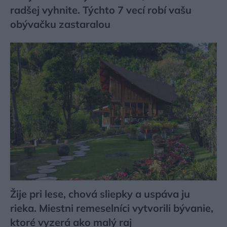
radšej vyhnite. Týchto 7 vecí robí vašu
obývačku zastaralou
Žije pri lese, chová sliepky a uspáva ju
rieka. Miestni remeselníci vytvorili bývanie,
ktoré vyzerá ako malý raj