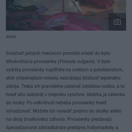
44429
Sviežosť jarných mesiacov pomôže vniesť do bytu
dlhokvitnúca prvosienka (
Primula vulgaris
). V byte
vydržia prvosienky najdlhšie na svetlom a polotienistom,
skôr chladnejšom mieste, neznášajú blízkosť tepelného
zdroja. Treba ich pravidelne zalievať odstátou vodou, a to
hneď ako substrát v črepníku vyschne. Ideálna je zálievka
do misky. Po odkvitnutí netreba prvosienky hneď
vyhadzovať. Môžete ich vysadiť priamo do skalky alebo
na okraj trvalkového záhona. Prvosienky predávajú
špecializované záhradkárske predajne, hobymarkety a