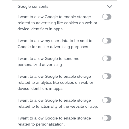
Google consents
I want to allow Google to enable storage
related to advertising like cookies on web or
device identifiers in apps.
I want to allow my user data to be sent to
Google for online advertising purposes.
44433
I want to allow Google to send me
personalized advertising.
Pre exotické rastliny pestované vo vegetačných nádobách
I want to allow Google to enable storage
pomaly nastáva čas opustiť zimovisko. Vyššie teploty
related to analytics like cookies on web or
totiž vyvolávajú začiatok rašenia nových listov. To sa
device identifiers in apps.
deje, len čo teplota vonku vystúpi nad 10 °C. Aby tieto
I want to allow Google to enable storage
rastliny vytvorili pevné a zdravé výhony, je potrebné
related to functionality of the website or app.
umiestniť ich na svetlé miesto. Na pobyt vonku je však
I want to allow Google to enable storage
ešte určite skoro, ideálna teda bude svetlá chodba. Pri
related to personalization.
pravidelnej zálievke sa tak rastliny rýchlo zazelenajú a