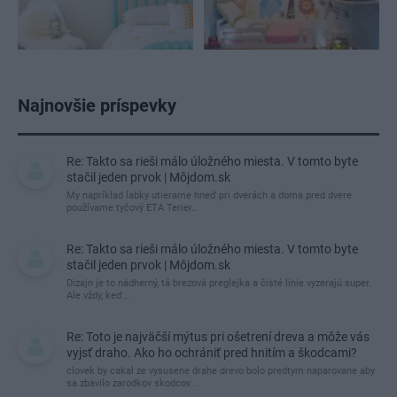
Najnovšie príspevky
Re: Takto sa rieši málo úložného miesta. V tomto byte
stačil jeden prvok | Môjdom.sk
My napríklad labky utierame hneď pri dverách a doma pred dvere
používame tyčový ETA Terier…
Re: Takto sa rieši málo úložného miesta. V tomto byte
stačil jeden prvok | Môjdom.sk
Dizajn je to nádherný, tá brezová preglejka a čisté línie vyzerajú super.
Ale vždy, keď…
Re: Toto je najväčší mýtus pri ošetrení dreva a môže vás
vyjsť draho. Ako ho ochrániť pred hnitím a škodcami?
clovek by cakal ze vysusene drahe drevo bolo predtym naparovane aby
sa zbavilo zarodkov skodcov...