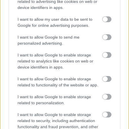
related to advertising like cookies on web or
device identifiers in apps.
I want to allow my user data to be sent to
Google for online advertising purposes.
I want to allow Google to send me
personalized advertising.
I want to allow Google to enable storage
related to analytics like cookies on web or
1396729
device identifiers in apps.
I want to allow Google to enable storage
related to functionality of the website or app.
Ako si vybrať klimatizáciu
I want to allow Google to enable storage
related to personalization.
Hlavný cieľ je zrejmý – vychladiť priestor tak, aby ste sa aj
I want to allow Google to enable storage
v horúcich dňoch cítili doma príjemne. Čo si však všímať
related to security, including authentication
pri výbere okrem chladiaceho výkonu, vám poradíme v
functionality and fraud prevention, and other