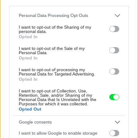
third parties.
K príťažlivému vzhľadu jazierka výrazne prispieva vhodne
Please note that this website/app uses one or more Google
Personal Data Processing Opt Outs
zvolená a rozmiestnená zeleň. Pozrite sa spolu s nami, čo
services and may gather and store information including but
zvládli majitelia pri budovaní tohto jazierka na výbornú aj
not limited to your visit or usage behaviour. You may click to
I want to opt-out of the Sharing of my
personal data.
grant or deny consent to Google and its third-party tags to
na čom by mali ešte popracovať.
Opted In
use your data for below specified purposes in below Google
consent section.
I want to opt-out of the Sale of my
Personal Data.
Opted In
I want to opt-out of processing my
Personal Data for Targeted Advertising.
Opted In
I want to opt-out of Collection, Use,
Retention, Sale, and/or Sharing of my
Personal Data that Is Unrelated with the
Purposes for which it was collected.
Opted Out
Google consents
I want to allow Google to enable storage