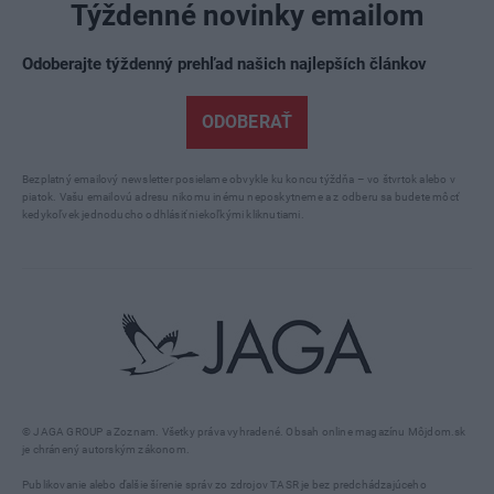
Týždenné novinky emailom
Odoberajte týždenný prehľad našich najlepších článkov
ODOBERAŤ
Bezplatný emailový newsletter posielame obvykle ku koncu týždňa – vo štvrtok alebo v
piatok. Vašu emailovú adresu nikomu inému neposkytneme a z odberu sa budete môcť
kedykoľvek jednoducho odhlásiť niekoľkými kliknutiami.
© JAGA GROUP a Zoznam. Všetky práva vyhradené. Obsah online magazínu Môjdom.sk
je chránený autorským zákonom.
Publikovanie alebo ďalšie šírenie správ zo zdrojov TASR je bez predchádzajúceho