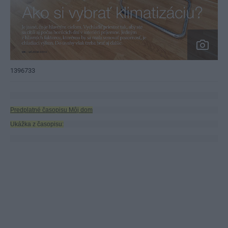
1396733
Predplatné časopisu Môj dom
Ukážka z časopisu: