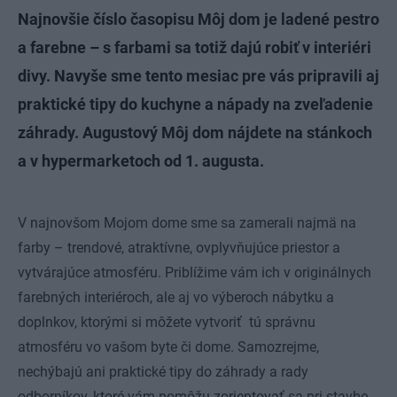
Najnovšie číslo časopisu Môj dom je ladené pestro
a farebne – s farbami sa totiž dajú robiť v interiéri
divy. Navyše sme tento mesiac pre vás pripravili aj
praktické tipy do kuchyne a nápady na zveľadenie
záhrady. Augustový Môj dom nájdete na stánkoch
a v hypermarketoch od 1. augusta.
V najnovšom Mojom dome sme sa zamerali najmä na
farby – trendové, atraktívne, ovplyvňujúce priestor a
vytvárajúce atmosféru. Priblížime vám ich v originálnych
farebných interiéroch, ale aj vo výberoch nábytku a
doplnkov, ktorými si môžete vytvoriť tú správnu
atmosféru vo vašom byte či dome. Samozrejme,
nechýbajú ani praktické tipy do záhrady a rady
odborníkov, ktoré vám pomôžu zorientovať sa pri stavbe