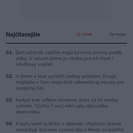
Najčítanejšie
Za týždeň
Za mesiac
Deti odrástli, rodičia majú bývanie presne podľa
seba. V novom dome je všetko pre ich život i
návštevy vnúčat
V dome v lese vyriešili známy problém. Dvaja
majitelia v ňom majú dosť súkromia aj miesto pre
spoločný čas
Kedysi boli veľkým trendom, dnes sa im radšej
vyhnite. Týchto 7 vecí robí vašu obývačku
zastaralou
K bytu ladili aj škáry v obklade. Majitelia zbúrali
stereotyp, bývanie vyzerá ako z filmov svojského