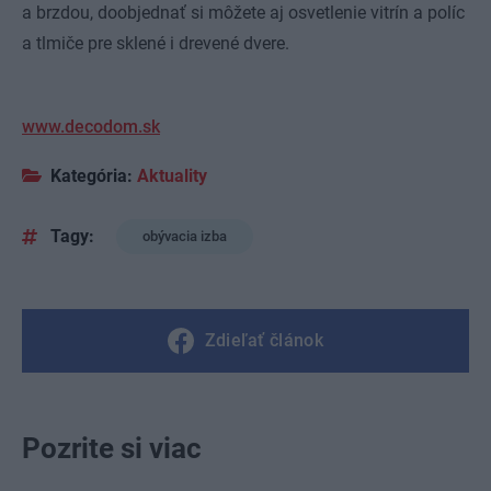
a brzdou, doobjednať si môžete aj osvetlenie vitrín a políc
a tlmiče pre sklené i drevené dvere.
www.decodom.sk
Kategória:
Aktuality
Tagy:
obývacia izba
Zdieľať článok
Pozrite si viac