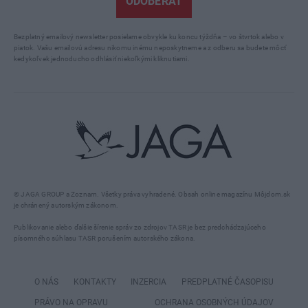
ODOBERAŤ
Bezplatný emailový newsletter posielame obvykle ku koncu týždňa – vo štvrtok alebo v
piatok. Vašu emailovú adresu nikomu inému neposkytneme a z odberu sa budete môcť
kedykoľvek jednoducho odhlásiť niekoľkými kliknutiami.
© JAGA GROUP a Zoznam. Všetky práva vyhradené. Obsah online magazínu Môjdom.sk
je chránený autorským zákonom.
Publikovanie alebo ďalšie šírenie správ zo zdrojov TASR je bez predchádzajúceho
písomného súhlasu TASR porušením autorského zákona.
O NÁS
KONTAKTY
INZERCIA
PREDPLATNÉ ČASOPISU
PRÁVO NA OPRAVU
OCHRANA OSOBNÝCH ÚDAJOV