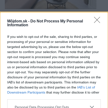
Ako si za 20 000 € zrekonštruovali starý
tehlový dom po babičke
Môjdom.sk -
Do Not Process My Personal
Information
If you wish to opt-out of the sale, sharing to third parties, or
Diskusia
processing of your personal or sensitive information for
targeted advertising by us, please use the below opt-out
section to confirm your selection. Please note that after your
opt-out request is processed you may continue seeing
interest-based ads based on personal information utilized by
us or personal information disclosed to third parties prior to
your opt-out. You may separately opt-out of the further
disclosure of your personal information by third parties on the
IAB’s list of downstream participants. This information may
also be disclosed by us to third parties on the
IAB’s List of
Downstream Participants
that may further disclose it to other
third parties.
Please note that this website/app uses one or more Google
Personal Data Processing Opt Outs