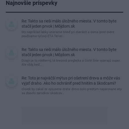
Najnovšie príspevky
Re: Takto sa rieši málo úložného miesta. V tomto byte
stačil jeden prvok | Môjdom.sk
My napríklad labky utierame hneď pri dverách a doma pred dvere
používame tyčový ETA Terier…
Re: Takto sa rieši málo úložného miesta. V tomto byte
stačil jeden prvok | Môjdom.sk
Dizajn je to nádherný, tá brezová preglejka a čisté línie vyzerajú super.
Ale vždy, keď…
Re: Toto je najväčší mýtus pri ošetrení dreva a môže vás
vyjsť draho. Ako ho ochrániť pred hnitím a škodcami?
clovek by cakal ze vysusene drahe drevo bolo predtym naparovane aby
sa zbavilo zarodkov skodcov...