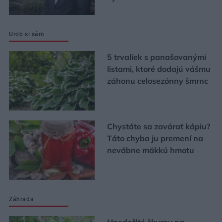
Urob si sám
5 trvaliek s panašovanými
listami, ktoré dodajú vášmu
záhonu celosezónny šmrnc
Chystáte sa zavárať kápiu?
Táto chyba ju premení na
nevábne mäkkú hmotu
Záhrada