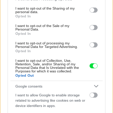
services and may gather and store information including but
not limited to your visit or usage behaviour. You may click to
I want to opt-out of the Sharing of my
personal data.
grant or deny consent to Google and its third-party tags to
Opted In
use your data for below specified purposes in below Google
consent section.
I want to opt-out of the Sale of my
Personal Data.
Opted In
I want to opt-out of processing my
Personal Data for Targeted Advertising.
Opted In
I want to opt-out of Collection, Use,
Retention, Sale, and/or Sharing of my
Personal Data that Is Unrelated with the
Purposes for which it was collected.
Opted Out
Google consents
I want to allow Google to enable storage
related to advertising like cookies on web or
device identifiers in apps.
Najčítanejšie
Za týždeň
Za mesiac