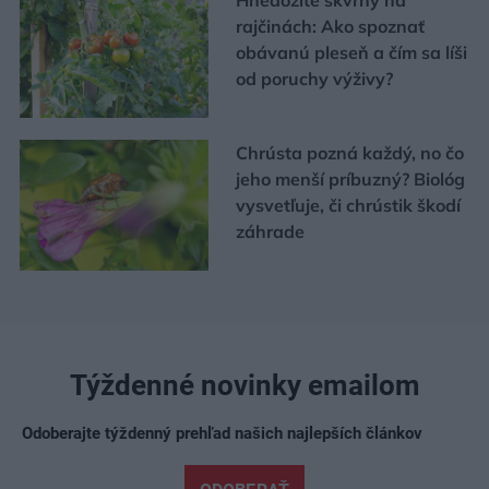
Hnedožlté škvrny na
rajčinách: Ako spoznať
obávanú pleseň a čím sa líši
od poruchy výživy?
Chrústa pozná každý, no čo
jeho menší príbuzný? Biológ
vysvetľuje, či chrústik škodí
záhrade
Týždenné novinky emailom
Odoberajte týždenný prehľad našich najlepších článkov