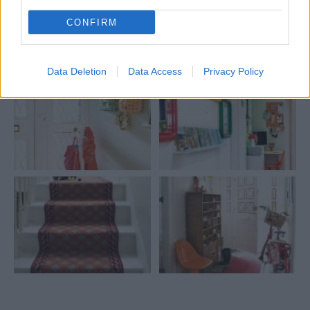
Inšpirácie
CONFIRM
predsieň
,
plast
,
oranžová
Data Deletion
Data Access
Privacy Policy