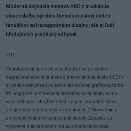
Moderná obývacia zostava ARO z produkcie
slovenského výrobcu Decodom osloví nielen
fanúšikov extravagantného dizajnu, ale aj ľudí
hľadajúcich praktický nábytok.
{R1}
Charakterizujú ju do oblúka ohnuté dvere z číreho
bezpečnostného skla alebo z drevovláknitej dosky (MDF)
s vysoko lesklým povrchom v exkluzívnej grafitovej farbe.
Pri korpuse z laminovanej drevotrieskovej dosky sú na
výber dekory slivka, biela Arctic a jaseň Coimbra, ktoré
určujú možnosti farebných kombinácií. Celkový dojem
umocňujú kvalitne vypracované detaily. Zásuvky sú
vybavené mechanizmom na automatické dovretie