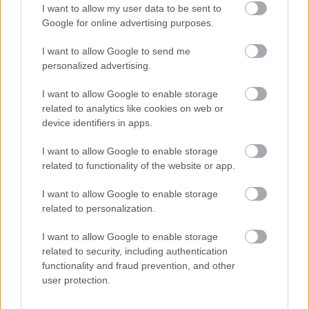
I want to allow my user data to be sent to
Google for online advertising purposes.
Deti odrástli, rodičia majú bývanie presne podľa
seba. V novom dome je všetko pre ich život i
I want to allow Google to send me
návštevy vnúčat
personalized advertising.
Žije pri lese, chová sliepky a uspáva ju rieka.
I want to allow Google to enable storage
Miestni remeselníci vytvorili bývanie, ktoré vyzerá
related to analytics like cookies on web or
ako malý raj
device identifiers in apps.
K bytu ladili aj škáry v obklade. Majitelia zbúrali
I want to allow Google to enable storage
stereotyp, bývanie vyzerá ako z filmov svojského
related to functionality of the website or app.
režiséra
I want to allow Google to enable storage
Pridajte túto surovinu do prania, obliečky budú
related to personalization.
hladšie a pevnejšie. Starý trik z hotelov poznali už
naše babičky
I want to allow Google to enable storage
related to security, including authentication
Kedysi boli veľkým trendom, dnes sa im radšej
functionality and fraud prevention, and other
vyhnite. Týchto 7 vecí robí vašu obývačku
zastaralou
user protection.