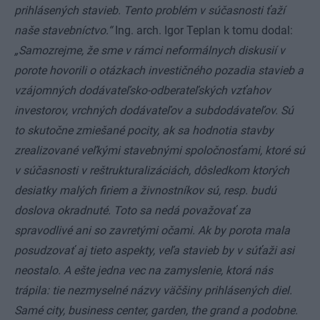
prihlásených stavieb. Tento problém v súčasnosti ťaží
naše stavebníctvo.“
Ing. arch. Igor Teplan k tomu dodal:
„Samozrejme, že sme v rámci neformálnych diskusií v
porote hovorili o otázkach investičného pozadia stavieb a
vzájomných dodávateľsko-odberateľských vzťahov
investorov, vrchných dodávateľov a subdodávateľov. Sú
to skutočne zmiešané pocity, ak sa hodnotia stavby
zrealizované veľkými stavebnými spoločnosťami, ktoré sú
v súčasnosti v reštrukturalizáciách, dôsledkom ktorých
desiatky malých firiem a živnostníkov sú, resp. budú
doslova okradnuté. Toto sa nedá považovať za
spravodlivé ani so zavretými očami. Ak by porota mala
posudzovať aj tieto aspekty, veľa stavieb by v súťaži asi
neostalo. A ešte jedna vec na zamyslenie, ktorá nás
trápila: tie nezmyselné názvy väčšiny prihlásených diel.
Samé city, business center, garden, the grand a podobne.