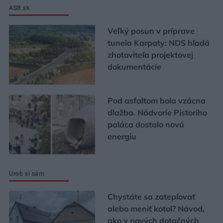
ASB.sk
Veľký posun v príprave
tunela Karpaty: NDS hľadá
zhotoviteľa projektovej
dokumentácie
Pod asfaltom bola vzácna
dlažba. Nádvorie Pistoriho
paláca dostalo novú
energiu
Urob si sám
Chystáte sa zatepľovať
alebo meniť kotol? Návod,
ako v nových dotačných