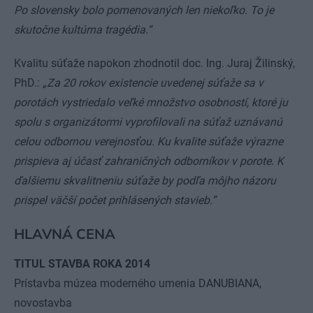
Po slovensky bolo pomenovaných len niekoľko. To je
skutočne kultúrna tragédia.“
Kvalitu súťaže napokon zhodnotil doc. Ing. Juraj Žilinský,
PhD.:
„Za 20 rokov existencie uvedenej súťaže sa v
porotách vystriedalo veľké množstvo osobností, ktoré ju
spolu s organizátormi vyprofilovali na súťaž uznávanú
celou odbornou verejnosťou. Ku kvalite súťaže výrazne
prispieva aj účasť zahraničných odborníkov v porote. K
ďalšiemu skvalitneniu súťaže by podľa môjho názoru
prispel väčší počet prihlásených stavieb.”
HLAVNÁ CENA
TITUL STAVBA ROKA 2014
Prístavba múzea moderného umenia DANUBIANA,
novostavba