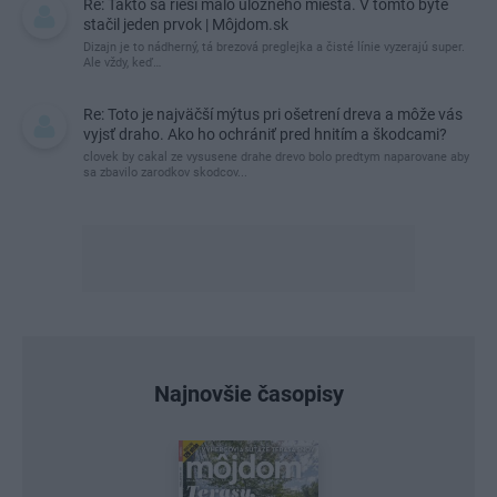
Re: Takto sa rieši málo úložného miesta. V tomto byte
stačil jeden prvok | Môjdom.sk
Dizajn je to nádherný, tá brezová preglejka a čisté línie vyzerajú super.
Ale vždy, keď…
Re: Toto je najväčší mýtus pri ošetrení dreva a môže vás
vyjsť draho. Ako ho ochrániť pred hnitím a škodcami?
clovek by cakal ze vysusene drahe drevo bolo predtym naparovane aby
sa zbavilo zarodkov skodcov...
Najnovšie časopisy