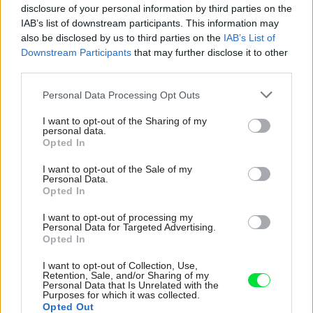
disclosure of your personal information by third parties on the
Organizátor súťaže
Združenie pre rozvoj slovenskej archite
IAB’s list of downstream participants. This information may
also be disclosed by us to third parties on the
IAB’s List of
ABF Slovakia
Downstream Participants
that may further disclose it to other
third parties.
Vyhlasovatelia
Please note that this website/app uses one or more Google
Vyhlasovateľmi 20. ročníka celoštátnej verejnej súťaže Stav
Personal Data Processing Opt Outs
services and may gather and store information including but
subjekty: Združenie pre rozvoj slovenskej architektúry a st
not limited to your visit or usage behaviour. You may click to
I want to opt-out of the Sharing of my
personal data.
Slovakia, Ministerstvo dopravy, výstavby a regionálneho ro
grant or deny consent to Google and its third-party tags to
Opted In
use your data for below specified purposes in below Google
republiky, Zväz stavebných podnikateľov Slovenska, Slove
consent section.
I want to opt-out of the Sale of my
univerzita v Bratislave, Stavebná fakulta, Slovenská komo
Personal Data.
inžinierov, Slovenský zväz stavebných inžinierov, Spolok ar
Opted In
Technický a skúšobný ústav stavebný, n. o., Prvá stavebná sp
I want to opt-out of processing my
Personal Data for Targeted Advertising.
Vydavateľstvo EUROSTAV, s. r. o.
Opted In
Porota
I want to opt-out of Collection, Use,
Retention, Sale, and/or Sharing of my
O víťazoch tohto ročníka rozhodovala odborná porota s m
Personal Data that Is Unrelated with the
Purposes for which it was collected.
Pracovala v tomto zložení: doc. Ing. Štefan Gramblička, PhD
Opted Out