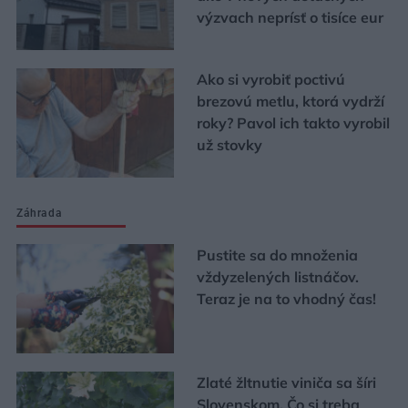
výzvach neprísť o tisíce eur
Ako si vyrobiť poctivú
brezovú metlu, ktorá vydrží
roky? Pavol ich takto vyrobil
už stovky
Záhrada
Pustite sa do množenia
vždyzelených listnáčov.
Teraz je na to vhodný čas!
Zlaté žltnutie viniča sa šíri
Slovenskom. Čo si treba