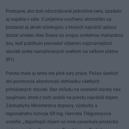
Postupne, ako boli odovzdávané jednotlivé ceny, opadalo
aj napätie v sále. O príjemne uvoľnenú atmosféru sa
postarali aj skvelí účinkujúci, z ktorých najväčší aplauz
dostal umelec Alex Dowis so svojou svetelnou maliarskou
šou, keď publikum previedol výberom najznámejších
stavieb sveta namaľovaných svetlom na veľkom plátne.
{R1}
Porota mala aj tento rok plné ruky práce. Počas šiestich
dní porotcovia absolvovali obhliadku všetkých
prihlásených stavieb. Bez ohľadu na ocenené stavby nás
zaujímalo, ktoré z nich urobili na porotu najväčší dojem.
Zástupkyňa Ministerstva dopravy, výstavby a
regionálneho rozvoja SR Ing. Henrieta Tölgyessyová
uviedla:
„Najsilnejší dojem vo mne zanechala prístavba