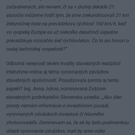
zúčastnených, ale neviem, či sa v druhej dekáde 21.
storočia môžeme hrdiť tým, že sme zrekonštruovali 21 km
železničnej trate na prevádzkovú rýchlosť 160 km/h, keď
vo vyspelej Európe sa už niekoľko desaťročí úspešne
prevádzkuje rozsiahla sieť rýchlovlakov. Čo to asi hovorí o
našej technickej vyspelosti?”
Odborná verejnosť okrem kvality stavebných realizácií
intenzívne vníma aj tému vyrovnaných záväzkov
stavebných spoločností. Posudzovala porota aj tento
aspekt? Ing. Anna Juhos, nominovaná Zväzom
stavebných podnikateľov Slovenska uviedla:
„Ako člen
poroty nemám informácie o investičnom pozadí,
vyrovnaných záväzkoch investora či hlavného
zhotovovateľa. Domnievam sa, že ak by bolo podmienkou
účasti vyrovnanie záväzkov, mali by sme málo