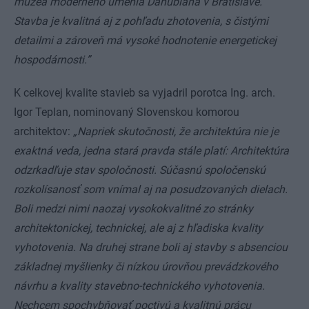
múzea moderného umenia Danubiana v Bratislave.
Stavba je kvalitná aj z pohľadu zhotovenia, s čistými
detailmi a zároveň má vysoké hodnotenie energetickej
hospodárnosti.”
K celkovej kvalite stavieb sa vyjadril porotca Ing. arch.
Igor Teplan, nominovaný Slovenskou komorou
architektov:
„Napriek skutočnosti, že architektúra nie je
exaktná veda, jedna stará pravda stále platí: Architektúra
odzrkadľuje stav spoločnosti. Súčasnú spoločenskú
rozkolísanosť som vnímal aj na posudzovaných dielach.
Boli medzi nimi naozaj vysokokvalitné zo stránky
architektonickej, technickej, ale aj z hľadiska kvality
vyhotovenia. Na druhej strane boli aj stavby s absenciou
základnej myšlienky či nízkou úrovňou prevádzkového
návrhu a kvality stavebno-technického vyhotovenia.
Nechcem spochybňovať poctivú a kvalitnú prácu