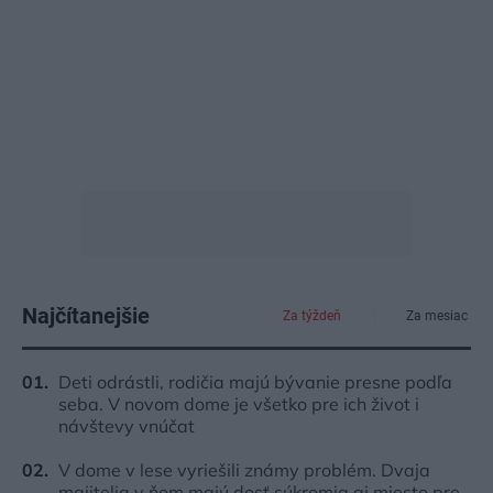
Najčítanejšie
Za týždeň
Za mesiac
Deti odrástli, rodičia majú bývanie presne podľa
seba. V novom dome je všetko pre ich život i
návštevy vnúčat
V dome v lese vyriešili známy problém. Dvaja
majitelia v ňom majú dosť súkromia aj miesto pre