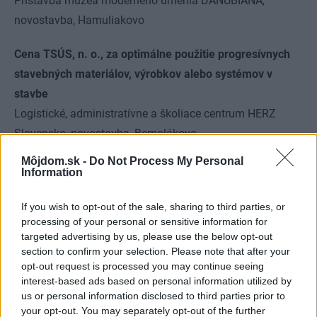
Prístavba múzea moderného umenia DANUBIANA,
novostavba, Hamuliakovo
Cena TSÚS, n. o., za optimálne použitie progresívnych
stavebných materiálov, výrobkov alebo systémov v
stavbe
Logistické, administratívne a školiace centrum HERZ
Slovensko, novostavba, Bernolákovo
Môjdom.sk -
Do Not Process My Personal
Cena vydavateľstva EUROSTAV, s. r. o., za komplexne
Information
progresívne riešenie architektonického diela
ELEKTRÁRŇA PIEŠŤANY, rekonštrukcia NKP, Piešťany
If you wish to opt-out of the sale, sharing to third parties, or
processing of your personal or sensitive information for
targeted advertising by us, please use the below opt-out
Cena verejnosti 2014
section to confirm your selection. Please note that after your
Hotel The Grand Vígľaš****
opt-out request is processed you may continue seeing
Do internetového hlasovania sa zapojilo viac ako 120 000
interest-based ads based on personal information utilized by
us or personal information disclosed to third parties prior to
čitateľov portálu zoznam.sk
your opt-out. You may separately opt-out of the further