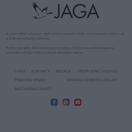
© JAGA GROUP a Zoznam. Všetky práva vyhradené. Obsah online magazínu Môjdom.sk
je chránený autorským zákonom.
Publikovanie alebo ďalšie šírenie správ zo zdrojov TASR je bez predchádzajúceho
písomného súhlasu TASR porušením autorského zákona.
O NÁS
KONTAKTY
INZERCIA
PREDPLATNÉ ČASOPISU
PRÁVO NA OPRAVU
OCHRANA OSOBNÝCH ÚDAJOV
NASTAVENIA COOKIES