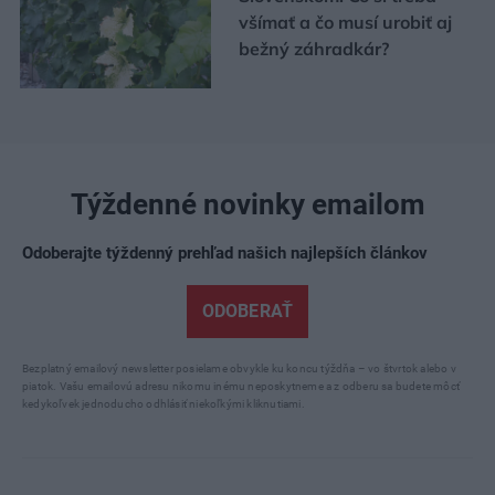
všímať a čo musí urobiť aj
bežný záhradkár?
Týždenné novinky emailom
Odoberajte týždenný prehľad našich najlepších článkov
ODOBERAŤ
Bezplatný emailový newsletter posielame obvykle ku koncu týždňa – vo štvrtok alebo v
piatok. Vašu emailovú adresu nikomu inému neposkytneme a z odberu sa budete môcť
kedykoľvek jednoducho odhlásiť niekoľkými kliknutiami.