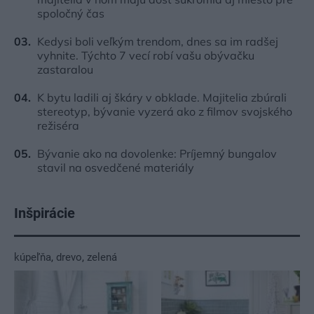
spoločný čas
Kedysi boli veľkým trendom, dnes sa im radšej
vyhnite. Týchto 7 vecí robí vašu obývačku
zastaralou
K bytu ladili aj škáry v obklade. Majitelia zbúrali
stereotyp, bývanie vyzerá ako z filmov svojského
režiséra
Bývanie ako na dovolenke: Príjemný bungalov
stavil na osvedčené materiály
Inšpirácie
kúpeľňa
,
drevo
,
zelená