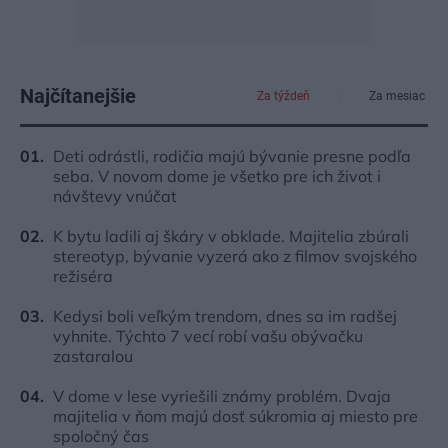
Najčítanejšie
Za týždeň
Za mesiac
Deti odrástli, rodičia majú bývanie presne podľa
seba. V novom dome je všetko pre ich život i
návštevy vnúčat
K bytu ladili aj škáry v obklade. Majitelia zbúrali
stereotyp, bývanie vyzerá ako z filmov svojského
režiséra
Kedysi boli veľkým trendom, dnes sa im radšej
vyhnite. Týchto 7 vecí robí vašu obývačku
zastaralou
V dome v lese vyriešili známy problém. Dvaja
majitelia v ňom majú dosť súkromia aj miesto pre
spoločný čas