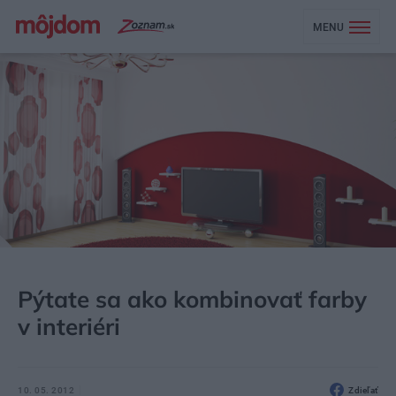
MENU
MÔJDOM
BÝVANIE
Pýtate sa ako kombinovať farby
v interiéri
10. 05. 2012
Zdieľať