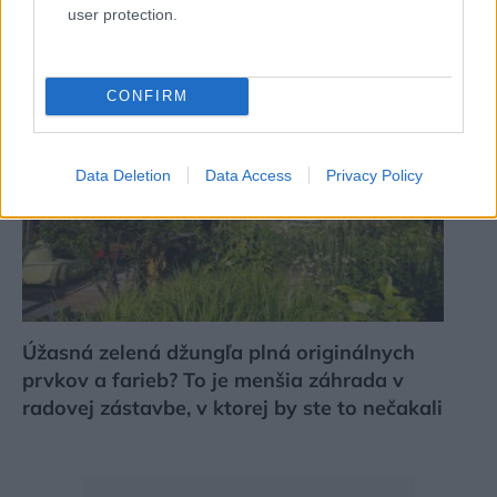
user protection.
Remmers je Bee Friendly!
CONFIRM
Data Deletion
Data Access
Privacy Policy
Úžasná zelená džungľa plná originálnych
prvkov a farieb? To je menšia záhrada v
radovej zástavbe, v ktorej by ste to nečakali