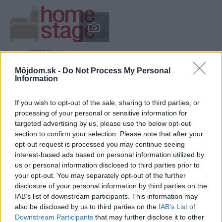
1089341
Homestage
Môjdom.sk -
Do Not Process My Personal
Information
Styling nehnuteľnosti pred predajom a prenájmom
If you wish to opt-out of the sale, sharing to third parties, or
processing of your personal or sensitive information for
www.homestage.sk
targeted advertising by us, please use the below opt-out
section to confirm your selection. Please note that after your
opt-out request is processed you may continue seeing
interest-based ads based on personal information utilized by
us or personal information disclosed to third parties prior to
Kategória:
Bývanie
Navrhovanie interiéru
your opt-out. You may separately opt-out of the further
disclosure of your personal information by third parties on the
IAB’s list of downstream participants. This information may
Tagy:
farby
homestage
also be disclosed by us to third parties on the
IAB’s List of
Downstream Participants
that may further disclose it to other
interiérový dizajn
radiátor