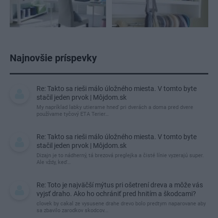
Najnovšie príspevky
Re: Takto sa rieši málo úložného miesta. V tomto byte
stačil jeden prvok | Môjdom.sk
My napríklad labky utierame hneď pri dverách a doma pred dvere
používame tyčový ETA Terier…
Re: Takto sa rieši málo úložného miesta. V tomto byte
stačil jeden prvok | Môjdom.sk
Dizajn je to nádherný, tá brezová preglejka a čisté línie vyzerajú super.
Ale vždy, keď…
Re: Toto je najväčší mýtus pri ošetrení dreva a môže vás
vyjsť draho. Ako ho ochrániť pred hnitím a škodcami?
clovek by cakal ze vysusene drahe drevo bolo predtym naparovane aby
sa zbavilo zarodkov skodcov...