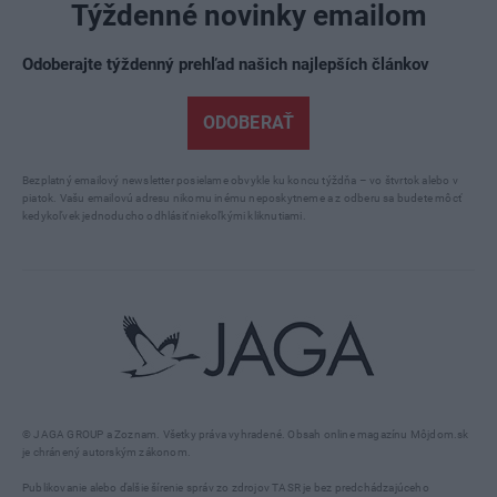
Týždenné novinky emailom
Odoberajte týždenný prehľad našich najlepších článkov
ODOBERAŤ
Bezplatný emailový newsletter posielame obvykle ku koncu týždňa – vo štvrtok alebo v
piatok. Vašu emailovú adresu nikomu inému neposkytneme a z odberu sa budete môcť
kedykoľvek jednoducho odhlásiť niekoľkými kliknutiami.
© JAGA GROUP a Zoznam. Všetky práva vyhradené. Obsah online magazínu Môjdom.sk
je chránený autorským zákonom.
Publikovanie alebo ďalšie šírenie správ zo zdrojov TASR je bez predchádzajúceho