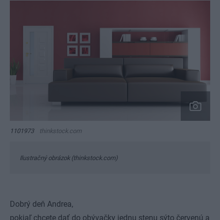
1101973
thinkstock.com
Ilustračný obrázok (thinkstock.com)
Dobrý deň Andrea,
pokiaľ chcete dať do obývačky jednu stenu sýto červenú a