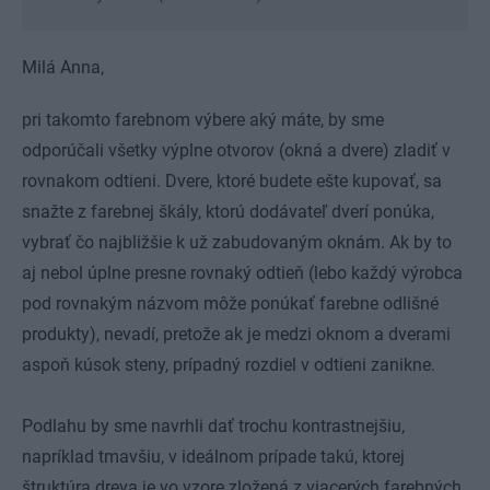
Milá Anna,
pri takomto farebnom výbere aký máte, by sme
odporúčali všetky výplne otvorov (okná a dvere) zladiť v
rovnakom odtieni. Dvere, ktoré budete ešte kupovať, sa
snažte z farebnej škály, ktorú dodávateľ dverí ponúka,
vybrať čo najbližšie k už zabudovaným oknám. Ak by to
aj nebol úplne presne rovnaký odtieň (lebo každý výrobca
pod rovnakým názvom môže ponúkať farebne odlišné
produkty), nevadí, pretože ak je medzi oknom a dverami
aspoň kúsok steny, prípadný rozdiel v odtieni zanikne.
Podlahu by sme navrhli dať trochu kontrastnejšiu,
napríklad tmavšiu, v ideálnom prípade takú, ktorej
štruktúra dreva je vo vzore zložená z viacerých farebných