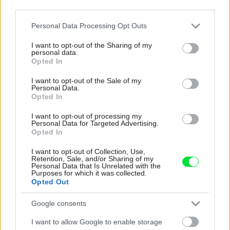
third parties.
Please note that this website/app uses one or more Google
Personal Data Processing Opt Outs
services and may gather and store information including but
Zdieľať článok
not limited to your visit or usage behaviour. You may click to
I want to opt-out of the Sharing of my
personal data.
grant or deny consent to Google and its third-party tags to
Opted In
use your data for below specified purposes in below Google
consent section.
I want to opt-out of the Sale of my
Pozrite si viac
Personal Data.
Opted In
I want to opt-out of processing my
Personal Data for Targeted Advertising.
Opted In
I want to opt-out of Collection, Use,
Retention, Sale, and/or Sharing of my
Personal Data that Is Unrelated with the
Purposes for which it was collected.
Opted Out
Google consents
I want to allow Google to enable storage