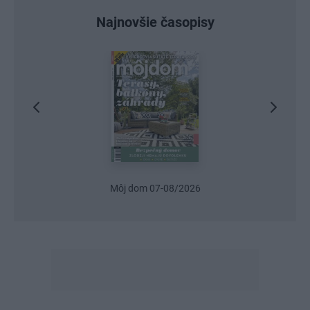
Najnovšie časopisy
7-08/2026
Urob si sám 6/2026