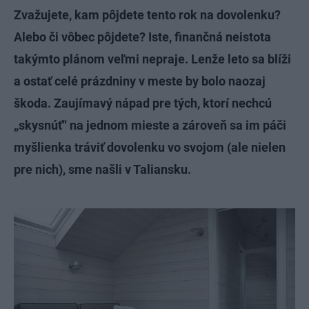
Zvažujete, kam pôjdete tento rok na dovolenku?
Alebo či vôbec pôjdete? Iste, finančná neistota
takýmto plánom veľmi nepraje. Lenže leto sa blíži
a ostať celé prázdniny v meste by bolo naozaj
škoda. Zaujímavý nápad pre tých, ktorí nechcú
„skysnúť“ na jednom mieste a zároveň sa im páči
myšlienka tráviť dovolenku vo svojom (ale nielen
pre nich), sme našli v Taliansku.