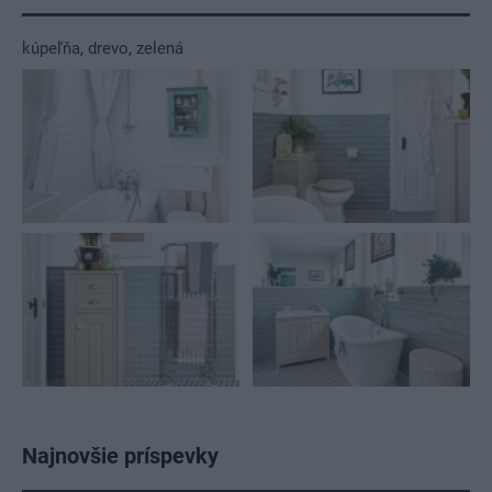
kúpeľňa
,
drevo
,
zelená
Najnovšie príspevky