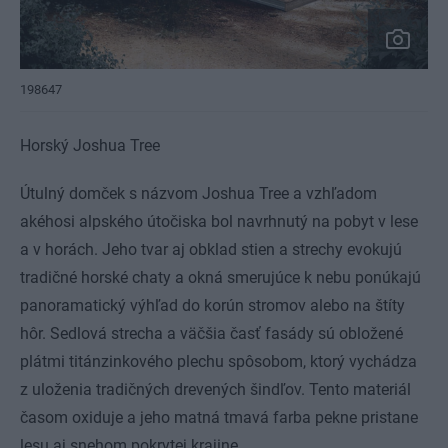
198647
Horský Joshua Tree
Útulný domček s názvom Joshua Tree a vzhľadom
akéhosi alpského útočiska bol navrhnutý na pobyt v lese
a v horách. Jeho tvar aj obklad stien a strechy evokujú
tradičné horské chaty a okná smerujúce k nebu ponúkajú
panoramatický výhľad do korún stromov alebo na štíty
hôr. Sedlová strecha a väčšia časť fasády sú obložené
plátmi titánzinkového plechu spôsobom, ktorý vychádza
z uloženia tradičných drevených šindľov. Tento materiál
časom oxiduje a jeho matná tmavá farba pekne pristane
lesu aj snehom pokrytej krajine.