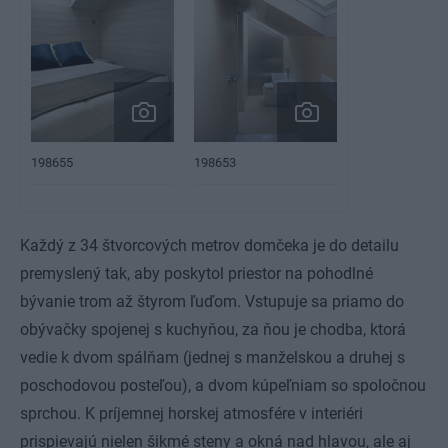
198655
198653
Každý z 34 štvorcových metrov domčeka je do detailu
premyslený tak, aby poskytol priestor na pohodlné
bývanie trom až štyrom ľuďom. Vstupuje sa priamo do
obývačky spojenej s kuchyňou, za ňou je chodba, ktorá
vedie k dvom spálňam (jednej s manželskou a druhej s
poschodovou posteľou), a dvom kúpeľniam so spoločnou
sprchou. K príjemnej horskej atmosfére v interiéri
prispievajú nielen šikmé steny a okná nad hlavou, ale aj