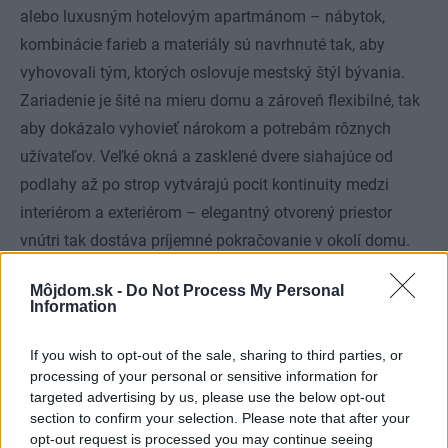
alebo luxusným hotelovým apartmánom – nábytok,
kombinácie farieb a materiály sú navrhnuté tak, aby
vyhovovali tým, ktorých oslovuje mestský štýl bývania.
Zariadenie je šité na mieru domu a zároveň flexibilné, tak
aby dokázalo vyhovieť nárokom a potrebám rôznych
užívateľov. Veľké okná a zasklené dvere siahajúce od
podlahy až po strop vytvárajú pocit kontinuity medzi
interiérom a exteriérom – elegantný otvorený priestor
vnútri tak dostáva príjemné pokračovanie v okolí domu.
Môjdom.sk -
Do Not Process My Personal
Information
If you wish to opt-out of the sale, sharing to third parties, or
processing of your personal or sensitive information for
targeted advertising by us, please use the below opt-out
section to confirm your selection. Please note that after your
opt-out request is processed you may continue seeing