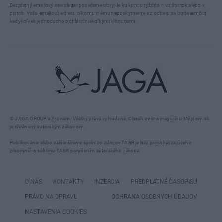
Bezplatný emailový newsletter posielame obvykle ku koncu týždňa – vo štvrtok alebo v
piatok. Vašu emailovú adresu nikomu inému neposkytneme a z odberu sa budete môcť
kedykoľvek jednoducho odhlásiť niekoľkými kliknutiami.
© JAGA GROUP a Zoznam. Všetky práva vyhradené. Obsah online magazínu Môjdom.sk
je chránený autorským zákonom.
Publikovanie alebo ďalšie šírenie správ zo zdrojov TASR je bez predchádzajúceho
písomného súhlasu TASR porušením autorského zákona.
O NÁS
KONTAKTY
INZERCIA
PREDPLATNÉ ČASOPISU
PRÁVO NA OPRAVU
OCHRANA OSOBNÝCH ÚDAJOV
NASTAVENIA COOKIES