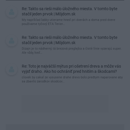
Re: Takto sa rieši málo úložného miesta. V tomto byte
stačil jeden prvok | Môjdom.sk
My napríklad labky utierame hneď pri dverách a doma pred dvere
používame tyčový ETA Terier…
Re: Takto sa rieši málo úložného miesta. V tomto byte
stačil jeden prvok | Môjdom.sk
Dizajn je to nádherný, tá brezová preglejka a čisté línie vyzerajú super.
Ale vždy, keď…
Re: Toto je najväčší mýtus pri ošetrení dreva a môže vás
vyjsť draho. Ako ho ochrániť pred hnitím a škodcami?
clovek by cakal ze vysusene drahe drevo bolo predtym naparovane aby
sa zbavilo zarodkov skodcov...