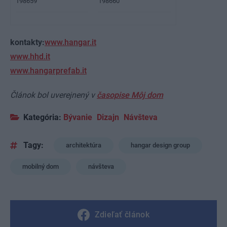
198659
198660
kontakty:
www.hangar.it
www.hhd.it
www.hangarprefab.it
Článok bol uverejnený v
časopise Môj dom
Kategória:
Bývanie
Dizajn
Návšteva
Tagy:
architektúra
hangar design group
mobilný dom
návšteva
Zdieľať článok