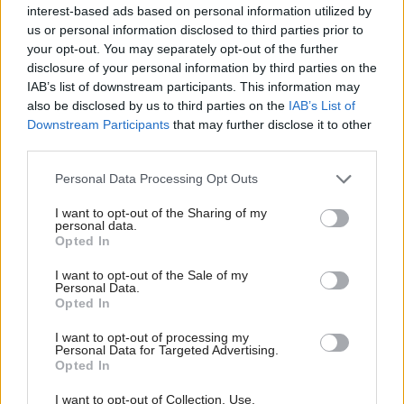
interest-based ads based on personal information utilized by
us or personal information disclosed to third parties prior to
your opt-out. You may separately opt-out of the further
disclosure of your personal information by third parties on the
IAB’s list of downstream participants. This information may
also be disclosed by us to third parties on the
IAB’s List of
198658
Downstream Participants
that may further disclose it to other
third parties.
Siute Home je určený pre jednotlivcov alebo páry. Kúpeľňu
Please note that this website/app uses one or more Google
Personal Data Processing Opt Outs
v strede dispozície obklopuje otvorený priestor s
services and may gather and store information including but
kuchyňou a relaxačnou zónou a spálňa pre dvoch. Interiér
not limited to your visit or usage behaviour. You may click to
I want to opt-out of the Sharing of my
personal data.
grant or deny consent to Google and its third-party tags to
spálne je akousi metropolitnou zmesou štýlov, ktorú
Opted In
use your data for below specified purposes in below Google
charakterizuje miešanie kultúr – newyorský štýl sa prelína
consent section.
I want to opt-out of the Sale of my
s orientálnymi vplyvmi, napríklad v podobe japonskej
Personal Data.
Opted In
tatami – hrubej podložky na podlahu pripomínajúcej
dosku, ktorá je príjemná na dotyk, dobre izoluje a dokonca
I want to opt-out of processing my
Personal Data for Targeted Advertising.
príjemne vonia.
Opted In
I want to opt-out of Collection, Use,
Dom bez odpadu