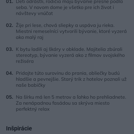
Deti odrástli, rodičia majú bývanie presne podľa
seba. V novom dome je všetko pre ich život i
návštevy vnúčat
Žije pri lese, chová sliepky a uspáva ju rieka.
Miestni remeselníci vytvorili bývanie, ktoré vyzerá
ako malý raj
K bytu ladili aj škáry v obklade. Majitelia zbúrali
stereotyp, bývanie vyzerá ako z filmov svojského
režiséra
Pridajte túto surovinu do prania, obliečky budú
hladšie a pevnejšie. Starý trik z hotelov poznali už
naše babičky
Na šírku má len 5 metrov a ľahko ho prehliadnete.
Za nenápadnou fasádou sa skrýva miesto
perfektný relax
Inšpirácie