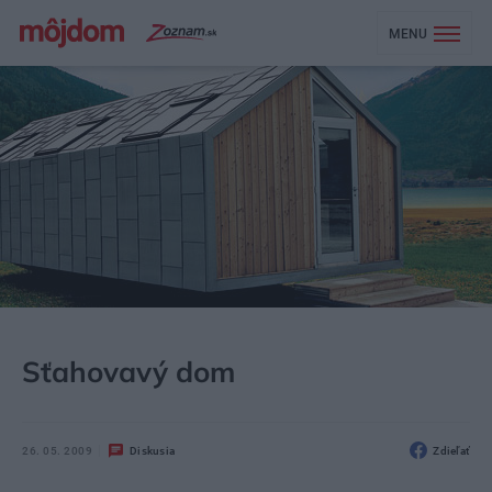
MENU
MÔJDOM
BÝVANIE
Sťahovavý dom
26. 05. 2009
Diskusia
Zdieľať