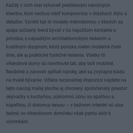
Každý z nich mal vyhovieť predstavám náročných
klientov, ktorí nechcú robiť kompromisy v otázkach štýlu a
detailov. Vznikli tak tri modely mikrodomov, v ktorých sa
spája súčasný trend bývať v čo najužšom kontakte s
prírodou s nápaditým architektonickým riešením a
kvalitným dizajnom, ktorý ponúka nielen moderné čisté
línie, ale aj praktické funkčné riešenia. Všetky tri
víkendové domy sú navrhnuté tak, aby boli mobilné,
flexibilné a zároveň spĺňali nároky, aké sa zvyčajne kladú
na trvalé bývanie. Vďaka racionálnej dispozícii nájdete na
tejto naozaj malej ploche aj otvorený spoločenský priestor
obývačky s kuchyňou, súkromnú zónu so spálňou a
kúpeľňou, či dokonca terasu – v bežnom interiéri sú síce
bežné, vo víkendovom domčeku však patria skôr k
výnimkám.