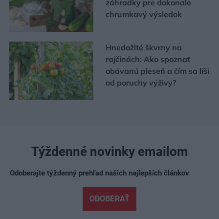
záhradky pre dokonale
chrumkavý výsledok
Hnedožlté škvrny na
rajčinách: Ako spoznať
obávanú pleseň a čím sa líši
od poruchy výživy?
Týždenné novinky emailom
Odoberajte týždenný prehľad našich najlepších článkov
ODOBERAŤ