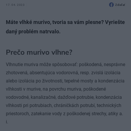
17. 04. 2023
Zdieľať
Máte vlhké murivo, tvoria sa vám plesne? Vyriešte
daný problém natrvalo.
Prečo murivo vlhne?
Vlhnutie muriva môže spôsobovať: poškodená, nesprávne
zhotovená, absentujúca vodorovná, resp. zvislá izolácia
alebo izolácia po životnosti, tepelné mosty a kondenzácia
vlhkosti v murive, na povrchu muriva, poškodené
vodovodné, kanalizačné, dažďové potrubie, kondenzácia
vlhkosti pri potrubiach, chráničkách potrubí, technických
priestoroch, zatekanie vody z poškodenej strechy, atiky a.
i.