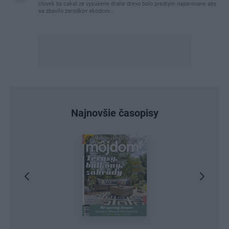
clovek by cakal ze vysusene drahe drevo bolo predtym naparovane aby
sa zbavilo zarodkov skodcov...
Najnovšie časopisy