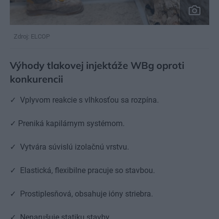
Zdroj: ELCOP
Výhody tlakovej injektáže WBg oproti
konkurencii
✓ Vplyvom reakcie s vlhkosťou sa rozpína.
✓ Preniká kapilárnym systémom.
✓ Vytvára súvislú izolačnú vrstvu.
✓ Elastická, flexibilne pracuje so stavbou.
✓ Prostiplesňová, obsahuje ióny striebra.
✓ Nenarušuje statiku stavby.