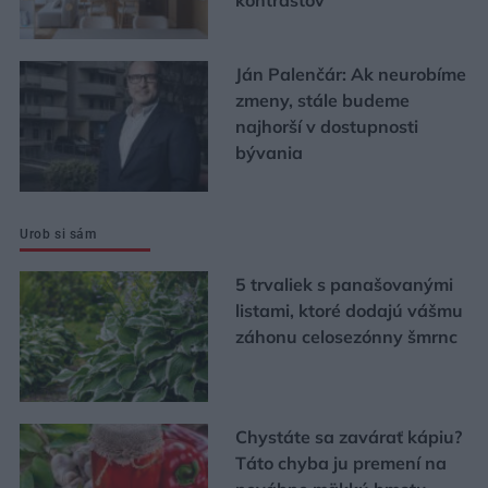
kontrastov
Ján Palenčár: Ak neurobíme
zmeny, stále budeme
najhorší v dostupnosti
bývania
Urob si sám
5 trvaliek s panašovanými
listami, ktoré dodajú vášmu
záhonu celosezónny šmrnc
Chystáte sa zavárať kápiu?
Táto chyba ju premení na