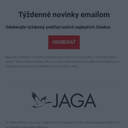
Týždenné novinky emailom
Odoberajte týždenný prehľad našich najlepších článkov
ODOBERAŤ
Bezplatný emailový newsletter posielame obvykle ku koncu týždňa – vo štvrtok alebo v
piatok. Vašu emailovú adresu nikomu inému neposkytneme a z odberu sa budete môcť
kedykoľvek jednoducho odhlásiť niekoľkými kliknutiami.
© JAGA GROUP a Zoznam. Všetky práva vyhradené. Obsah online magazínu Môjdom.sk
je chránený autorským zákonom.