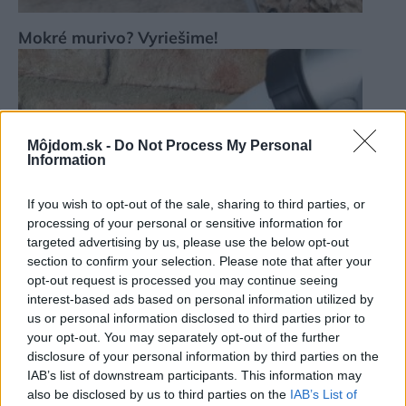
Mokré murivo? Vyriešime!
Môjdom.sk -
Do Not Process My Personal
Information
If you wish to opt-out of the sale, sharing to third parties, or
processing of your personal or sensitive information for
targeted advertising by us, please use the below opt-out
section to confirm your selection. Please note that after your
opt-out request is processed you may continue seeing
interest-based ads based on personal information utilized by
us or personal information disclosed to third parties prior to
your opt-out. You may separately opt-out of the further
disclosure of your personal information by third parties on the
IAB’s list of downstream participants. This information may
also be disclosed by us to third parties on the
IAB’s List of
Vzlínajúca vlhkosť zvyčajne začína v pivnici. Čo