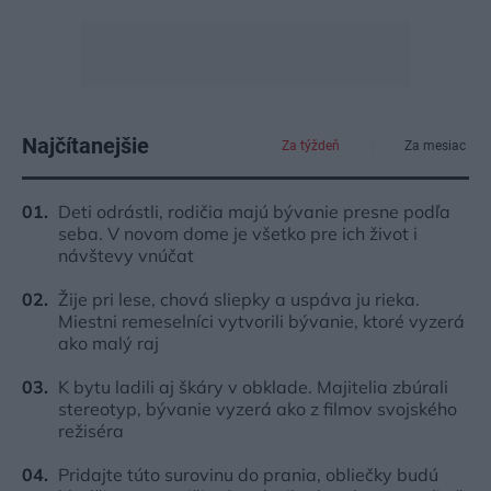
Najčítanejšie
Za týždeň
Za mesiac
Deti odrástli, rodičia majú bývanie presne podľa
seba. V novom dome je všetko pre ich život i
návštevy vnúčat
Žije pri lese, chová sliepky a uspáva ju rieka.
Miestni remeselníci vytvorili bývanie, ktoré vyzerá
ako malý raj
K bytu ladili aj škáry v obklade. Majitelia zbúrali
stereotyp, bývanie vyzerá ako z filmov svojského
režiséra
Pridajte túto surovinu do prania, obliečky budú