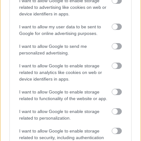
I want to allow Google to enable storage
related to advertising like cookies on web or
device identifiers in apps.
I want to allow my user data to be sent to
Google for online advertising purposes.
I want to allow Google to send me
personalized advertising.
I want to allow Google to enable storage
related to analytics like cookies on web or
Šikovný trik, ako opraviť uvoľnené dlaždice a
device identifiers in apps.
obkladačky bez toho, aby ste ich museli
I want to allow Google to enable storage
odstrániť
related to functionality of the website or app.
Záhrada
I want to allow Google to enable storage
related to personalization.
I want to allow Google to enable storage
related to security, including authentication