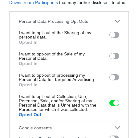
Downstream Participants
that may further disclose it to other
s ňou, keď ju zbadáme?
third parties.
Please note that this website/app uses one or more Google
Personal Data Processing Opt Outs
services and may gather and store information including but
not limited to your visit or usage behaviour. You may click to
I want to opt-out of the Sharing of my
personal data.
grant or deny consent to Google and its third-party tags to
Opted In
use your data for below specified purposes in below Google
consent section.
I want to opt-out of the Sale of my
Personal Data.
Opted In
I want to opt-out of processing my
Personal Data for Targeted Advertising.
Opted In
Trápi vás mokré murivo doma alebo na chate?
I want to opt-out of Collection, Use,
Retention, Sale, and/or Sharing of my
Zapojte sa do súťaže a vyhrajte jeho rýchle
Personal Data that Is Unrelated with the
Purposes for which it was collected.
vysušenie
Opted Out
Google consents
Urob si sám