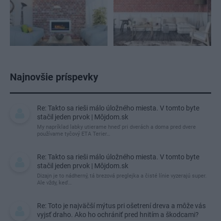
Najnovšie príspevky
Re: Takto sa rieši málo úložného miesta. V tomto byte
stačil jeden prvok | Môjdom.sk
My napríklad labky utierame hneď pri dverách a doma pred dvere
používame tyčový ETA Terier…
Re: Takto sa rieši málo úložného miesta. V tomto byte
stačil jeden prvok | Môjdom.sk
Dizajn je to nádherný, tá brezová preglejka a čisté línie vyzerajú super.
Ale vždy, keď…
Re: Toto je najväčší mýtus pri ošetrení dreva a môže vás
vyjsť draho. Ako ho ochrániť pred hnitím a škodcami?