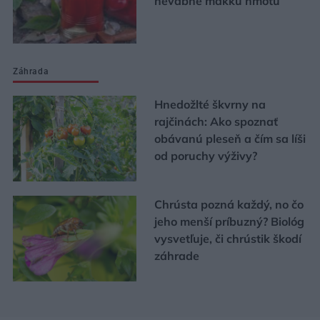
nevábne mäkkú hmotu
Záhrada
Hnedožlté škvrny na
rajčinách: Ako spoznať
obávanú pleseň a čím sa líši
od poruchy výživy?
Chrústa pozná každý, no čo
jeho menší príbuzný? Biológ
vysvetľuje, či chrústik škodí
záhrade