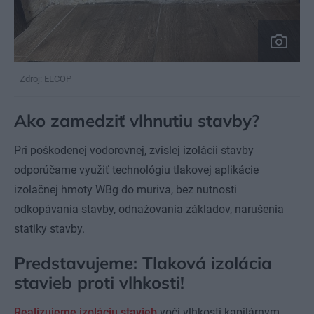
Zdroj: ELCOP
Ako zamedziť vlhnutiu stavby?
Pri poškodenej vodorovnej, zvislej izolácii stavby
odporúčame využiť technológiu tlakovej aplikácie
izolačnej hmoty WBg do muriva, bez nutnosti
odkopávania stavby, odnažovania základov, narušenia
statiky stavby.
Predstavujeme: Tlaková izolácia
stavieb proti vlhkosti!
Realizujeme izoláciu stavieb
voči vlhkosti kapilárnym