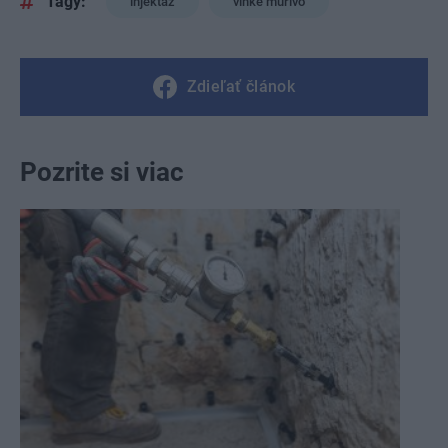
Tagy:
injektáž
vlhké murivo
Zdieľať článok
Pozrite si viac