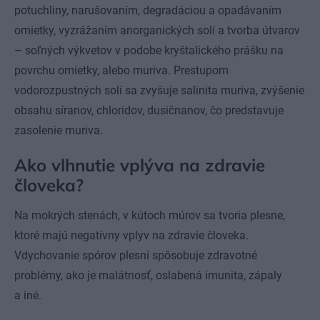
potuchliny, narušovaním, degradáciou a opadávaním
omietky, vyzrážaním anorganických solí a tvorba útvarov
– soľných výkvetov v podobe kryštalického prášku na
povrchu omietky, alebo muriva. Prestupom
vodorozpustných solí sa zvyšuje salinita muriva, zvýšenie
obsahu síranov, chloridov, dusičnanov, čo predstavuje
zasolenie muriva.
Ako vlhnutie vplýva na zdravie
človeka?
Na mokrých stenách, v kútoch múrov sa tvoria plesne,
ktoré majú negatívny vplyv na zdravie človeka.
Vdychovanie spórov plesní spôsobuje zdravotné
problémy, ako je malátnosť, oslabená imunita, zápaly
a iné.