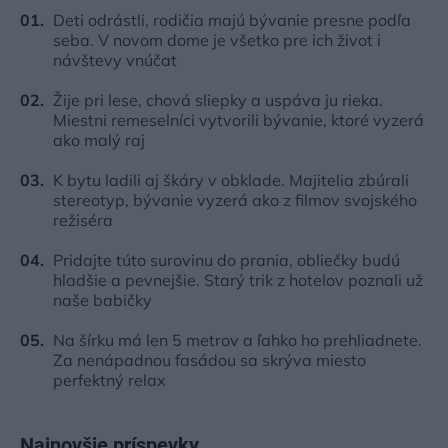
Deti odrástli, rodičia majú bývanie presne podľa
seba. V novom dome je všetko pre ich život i
návštevy vnúčat
Žije pri lese, chová sliepky a uspáva ju rieka.
Miestni remeselníci vytvorili bývanie, ktoré vyzerá
ako malý raj
K bytu ladili aj škáry v obklade. Majitelia zbúrali
stereotyp, bývanie vyzerá ako z filmov svojského
režiséra
Pridajte túto surovinu do prania, obliečky budú
hladšie a pevnejšie. Starý trik z hotelov poznali už
naše babičky
Na šírku má len 5 metrov a ľahko ho prehliadnete.
Za nenápadnou fasádou sa skrýva miesto
perfektný relax
Najnovšie príspevky