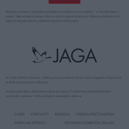
Bezplatný emailový newsletter posielame obvykle ku koncu týždňa – vo štvrtok alebo v
piatok. Vašu emailovú adresu nikomu inému neposkytneme a z odberu sa budete môcť
kedykoľvek jednoducho odhlásiť niekoľkými kliknutiami.
© JAGA GROUP a Zoznam. Všetky práva vyhradené. Obsah online magazínu Môjdom.sk
je chránený autorským zákonom.
Publikovanie alebo ďalšie šírenie správ zo zdrojov TASR je bez predchádzajúceho
písomného súhlasu TASR porušením autorského zákona.
O NÁS
KONTAKTY
INZERCIA
PREDPLATNÉ ČASOPISU
PRÁVO NA OPRAVU
OCHRANA OSOBNÝCH ÚDAJOV