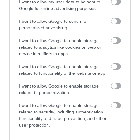
I want to allow my user data to be sent to
Google for online advertising purposes.
I want to allow Google to send me
personalized advertising.
Mohlo by vás zaujímať
I want to allow Google to enable storage
related to analytics like cookies on web or
device identifiers in apps.
ASB.sk
I want to allow Google to enable storage
Zmenili dispozíciu a odkryli
related to functionality of the website or app.
pôvodný charakter bytu.
Výsledkom je interiér plný
I want to allow Google to enable storage
kontrastov
related to personalization.
I want to allow Google to enable storage
Ján Palenčár: Ak neurobíme
related to security, including authentication
functionality and fraud prevention, and other
zmeny, stále budeme
user protection.
najhorší v dostupnosti
bývania