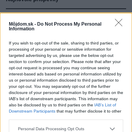
Re: Takto sa rieši málo úložného miesta. V tomto byte
stačil jeden prvok | Môjdom.sk
Môjdom.sk -
Do Not Process My Personal
Information
My napríklad labky utierame hneď pri dverách a doma pred dvere
používame tyčový ETA Terier…
If you wish to opt-out of the sale, sharing to third parties, or
Re: Takto sa rieši málo úložného miesta. V tomto byte
processing of your personal or sensitive information for
stačil jeden prvok | Môjdom.sk
targeted advertising by us, please use the below opt-out
Dizajn je to nádherný, tá brezová preglejka a čisté línie vyzerajú super.
section to confirm your selection. Please note that after your
Ale vždy, keď…
opt-out request is processed you may continue seeing
interest-based ads based on personal information utilized by
Re: Toto je najväčší mýtus pri ošetrení dreva a môže vás
us or personal information disclosed to third parties prior to
vyjsť draho. Ako ho ochrániť pred hnitím a škodcami?
your opt-out. You may separately opt-out of the further
clovek by cakal ze vysusene drahe drevo bolo predtym naparovane aby
sa zbavilo zarodkov skodcov...
disclosure of your personal information by third parties on the
IAB’s list of downstream participants. This information may
also be disclosed by us to third parties on the
IAB’s List of
Downstream Participants
that may further disclose it to other
third parties.
Please note that this website/app uses one or more Google
Personal Data Processing Opt Outs