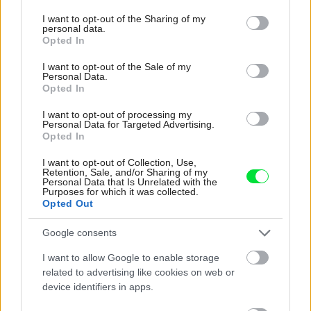
services and may gather and store information including but
not limited to your visit or usage behaviour. You may click to
I want to opt-out of the Sharing of my
personal data.
grant or deny consent to Google and its third-party tags to
Opted In
Najnovšie časopisy
use your data for below specified purposes in below Google
consent section.
I want to opt-out of the Sale of my
Personal Data.
Opted In
I want to opt-out of processing my
Personal Data for Targeted Advertising.
Opted In
I want to opt-out of Collection, Use,
Retention, Sale, and/or Sharing of my
Personal Data that Is Unrelated with the
Purposes for which it was collected.
Opted Out
Môj dom 07-08/2026
Google consents
I want to allow Google to enable storage
related to advertising like cookies on web or
device identifiers in apps.