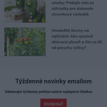
uhorky: Pridajte toto zo
záhradky pre dokonale
chrumkavý výsledok
Hnedožlté škvrny na
rajčinách: Ako spoznať
obávanú pleseň a čím sa líši
od poruchy výživy?
Týždenné novinky emailom
Odoberajte týždenný prehľad našich najlepších článkov
ODOBERAŤ