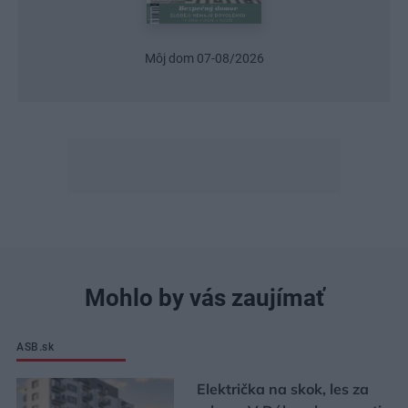
Urob si sám 6/2026
Mohlo by vás zaujímať
ASB.sk
Električka na skok, les za