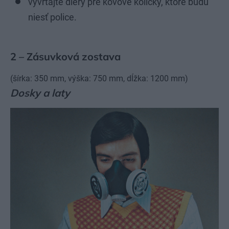
vyvŕtajte diery pre kovové kolíčky, ktoré budú
niesť police.
2 – Zásuvková zostava
(šírka: 350 mm, výška: 750 mm, dĺžka: 1200 mm)
Dosky a laty