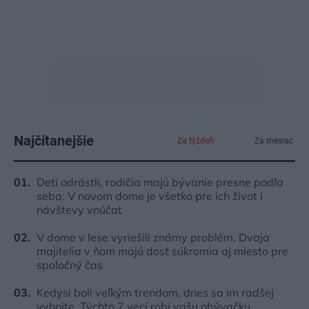
Najčítanejšie
Za týždeň
Za mesiac
Deti odrástli, rodičia majú bývanie presne podľa
seba. V novom dome je všetko pre ich život i
návštevy vnúčat
V dome v lese vyriešili známy problém. Dvaja
majitelia v ňom majú dosť súkromia aj miesto pre
spoločný čas
Kedysi boli veľkým trendom, dnes sa im radšej
vyhnite. Týchto 7 vecí robí vašu obývačku