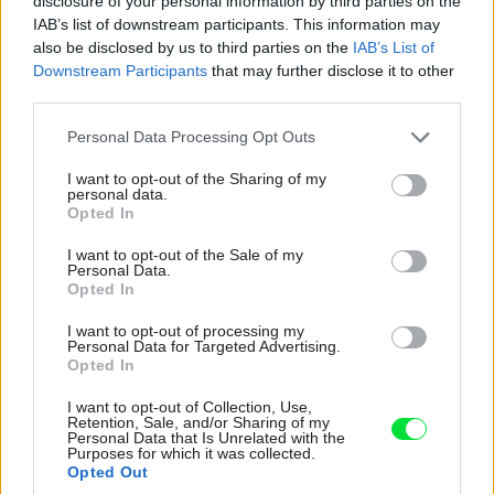
disclosure of your personal information by third parties on the
IAB’s list of downstream participants. This information may
also be disclosed by us to third parties on the
IAB’s List of
Downstream Participants
that may further disclose it to other
third parties.
pripevnite vrchnú dosku.
Please note that this website/app uses one or more Google
Personal Data Processing Opt Outs
services and may gather and store information including but
not limited to your visit or usage behaviour. You may click to
I want to opt-out of the Sharing of my
personal data.
3 – Posteľová časť
grant or deny consent to Google and its third-party tags to
Opted In
use your data for below specified purposes in below Google
(šírka: 350 mm, dĺžka: 1200 mm, výška: 750 mm)
consent section.
I want to opt-out of the Sale of my
Personal Data.
Dosky a laty
Opted In
I want to opt-out of processing my
Personal Data for Targeted Advertising.
Opted In
I want to opt-out of Collection, Use,
Retention, Sale, and/or Sharing of my
Personal Data that Is Unrelated with the
Purposes for which it was collected.
Opted Out