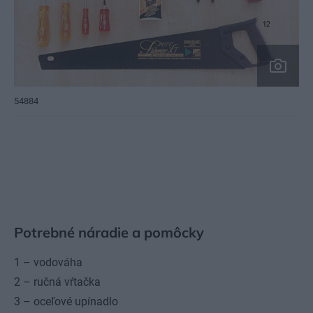
54884
Potrebné náradie a pomôcky
1 – vodováha
2 – ručná vŕtačka
3 – oceľové upínadlo