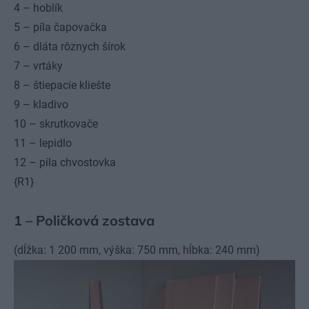
4 – hoblík
5 – píla čapovačka
6 – dláta rôznych šírok
7 – vrtáky
8 – štiepacie kliešte
9 – kladivo
10 – skrutkovače
11 – lepidlo
12 – píla chvostovka
{R1}
1 – Poličková zostava
(dĺžka: 1 200 mm, výška: 750 mm, hĺbka: 240 mm)