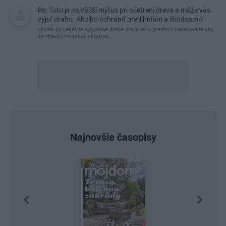
Re: Toto je najväčší mýtus pri ošetrení dreva a môže vás
vyjsť draho. Ako ho ochrániť pred hnitím a škodcami?
clovek by cakal ze vysusene drahe drevo bolo predtym naparovane aby
sa zbavilo zarodkov skodcov...
Najnovšie časopisy