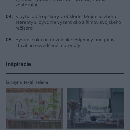
zastaralou
K bytu ladili aj škáry v obklade. Majitelia zbúrali
stereotyp, bývanie vyzerá ako z filmov svojského
režiséra
Bývanie ako na dovolenke: Príjemný bungalov
stavil na osvedčené materiály
Inšpirácie
kuchyňa
,
textil
,
zelená