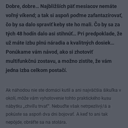
Dobre, dobre… Najbližších päť mesiacov nemáte
voľný víkend; a tak si aspoň poďme zafantazírovať,
čo by sa dalo spraviť keby ste ho mali. Čo by sa za
tých 48 hodín dalo asi stihnúť… Pri predpoklade, že
už máte izbu plnú náradia a kvalitných dosiek…
Ponúkame vám návod, ako si zhotoviť
multifunkčnú zostavu, a možno zistíte, že vám
jedna izba celkom postačí.
Ak náhodou nie ste domáci kutil a ani najväčšia šikuľka v
okolí, môže vám vyhotovenie tohto praktického kusu
nábytku „chvíľu trvať“. Nebuďte však netrpezlivý/á a
pokúste sa aspoň dva dni bojovať. A keď to ani tak
nepôjde, obráťte sa na stolára.