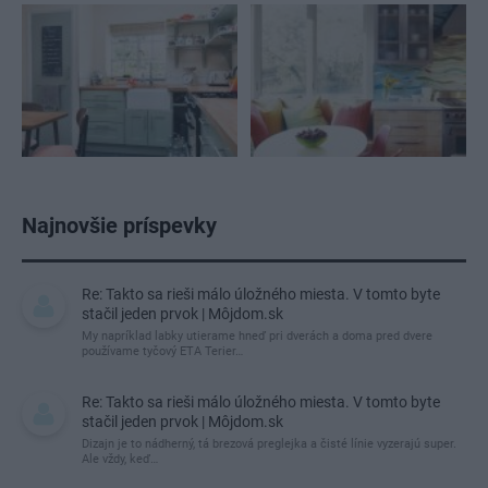
Najnovšie príspevky
Re: Takto sa rieši málo úložného miesta. V tomto byte
stačil jeden prvok | Môjdom.sk
My napríklad labky utierame hneď pri dverách a doma pred dvere
používame tyčový ETA Terier…
Re: Takto sa rieši málo úložného miesta. V tomto byte
stačil jeden prvok | Môjdom.sk
Dizajn je to nádherný, tá brezová preglejka a čisté línie vyzerajú super.
Ale vždy, keď…