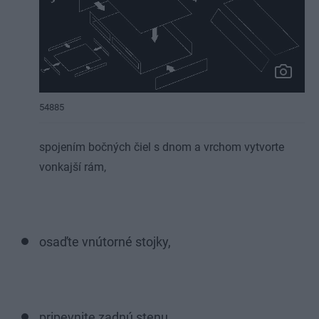
54885
spojením bočných čiel s dnom a vrchom vytvorte
vonkajší rám,
osaďte vnútorné stojky,
pripevnite zadnú stenu,