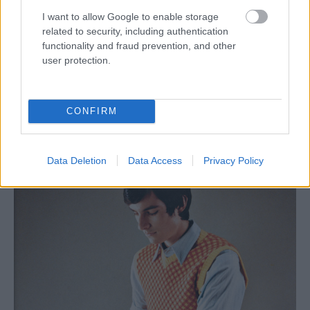
600 mm x 170 mm (2 ks)
I want to allow Google to enable storage
related to security, including authentication
577 mm x 170 mm (2 ks)
functionality and fraud prevention, and other
Časti veľkej zásuvky:
user protection.
577 mm x 1005 mm (1 ks)
1040 mm x 170 mm (2 ks)
1005 mm x 170 mm (2 ks)
CONFIRM
Data Deletion
Data Access
Privacy Policy