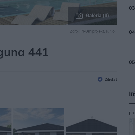
Galéria (8)
Zdroj: PROmiprojekt, s. r. o.
KTY RODINNÝCH DOMOV
guna 441
Zdieľať
In
pr