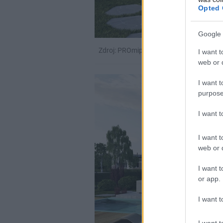
Opted 
Google 
Zdroj: PROmiprojekt, s. r. o.
I want t
web or d
I want t
purpose
I want 
I want t
web or d
I want t
or app.
I want t
I want t