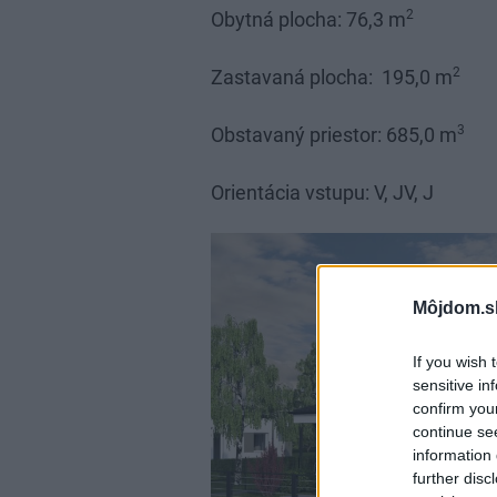
2
Obytná plocha: 76,3 m
2
Zastavaná plocha: 195,0 m
3
Obstavaný priestor: 685,0 m
Orientácia vstupu: V, JV, J
Môjdom.s
If you wish 
sensitive in
confirm you
continue se
information 
further disc