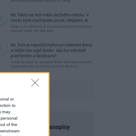
pred dvere používame tyčový ETA Terier…
Re: Takto sa rieši málo úložného miesta. V
tomto byte stačil jeden prvok | Môjdom.sk
Dizajn je to nádherný, tá brezová preglejka a čisté línie
vyzerajú super. Ale vždy, keď…
Re: Toto je najväčší mýtus pri ošetrení dreva
a môže vás vyjsť draho. Ako ho ochrániť
pred hnitím a škodcami?
clovek by cakal ze vysusene drahe drevo bolo predtym
naparovane aby sa zbavilo zarodkov skodcov...
sonal or
ection to
ou may
 personal
out of the
Najnovšie časopisy
 downstream