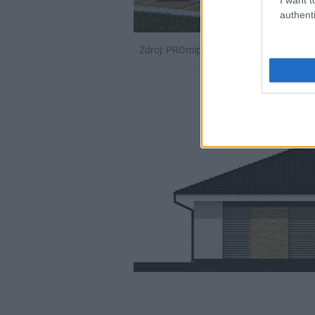
authenti
Zdroj: PROmiprojekt, s. r. o.