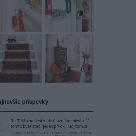
jnovšie príspevky
Re: Takto sa rieši málo úložného miesta. V
tomto byte stačil jeden prvok | Môjdom.sk
My napríklad labky utierame hneď pri dverách a doma