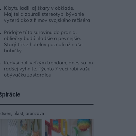
K bytu ladili aj škáry v obklade.
Majitelia zbúrali stereotyp, bývanie
vyzerá ako z filmov svojského režiséra
Pridajte túto surovinu do prania,
obliečky budú hladšie a pevnejšie.
Starý trik z hotelov poznali už naše
babičky
Kedysi boli veľkým trendom, dnes sa im
radšej vyhnite. Týchto 7 vecí robí vašu
obývačku zastaralou
špirácie
edsieň
,
plast
,
oranžová