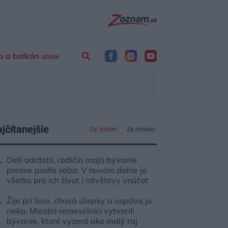
a a balkón snov
jčítanejšie
Za týždeň
Za mesiac
Deti odrástli, rodičia majú bývanie
presne podľa seba. V novom dome je
všetko pre ich život i návštevy vnúčat
Žije pri lese, chová sliepky a uspáva ju
rieka. Miestni remeselníci vytvorili
bývanie, ktoré vyzerá ako malý raj