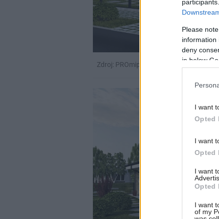
participants
Downstream 
Please note
information 
deny consent
in below Go
Zdroj: PROmiprojekt, s. r. o.
Persona
I want t
Opted 
I want t
Opted 
I want 
Advertis
Opted 
I want t
of my P
was col