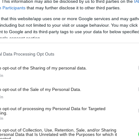
. This information may also be disclosed by us to third parties on the
IA
Participants
that may further disclose it to other third parties.
 that this website/app uses one or more Google services and may gath
including but not limited to your visit or usage behaviour. You may click 
 to Google and its third-party tags to use your data for below specifi
ogle consent section.
l Data Processing Opt Outs
o opt-out of the Sharing of my personal data.
In
o opt-out of the Sale of my Personal Data.
Môj dom Špeciál 02/2026
In
to opt-out of processing my Personal Data for Targeted
ing.
In
o opt-out of Collection, Use, Retention, Sale, and/or Sharing
ersonal Data that Is Unrelated with the Purposes for which it
lected.