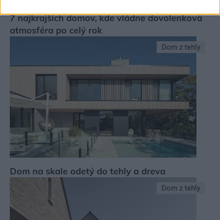
7 najkrajších domov, kde vládne dovolenková
atmosféra po celý rok
Dom z tehly
Dom na skale odetý do tehly a dreva
Dom z tehly