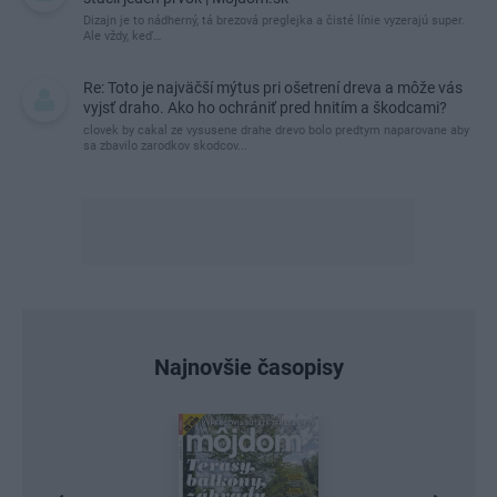
Dizajn je to nádherný, tá brezová preglejka a čisté línie vyzerajú super.
Ale vždy, keď…
Re: Toto je najväčší mýtus pri ošetrení dreva a môže vás
vyjsť draho. Ako ho ochrániť pred hnitím a škodcami?
clovek by cakal ze vysusene drahe drevo bolo predtym naparovane aby
sa zbavilo zarodkov skodcov...
Najnovšie časopisy