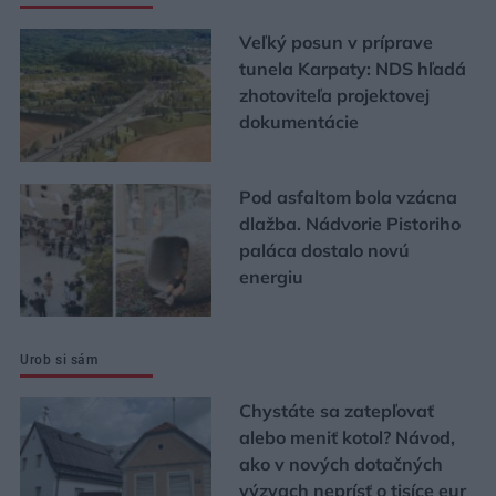
Veľký posun v príprave
tunela Karpaty: NDS hľadá
zhotoviteľa projektovej
dokumentácie
Pod asfaltom bola vzácna
dlažba. Nádvorie Pistoriho
paláca dostalo novú
energiu
Urob si sám
Chystáte sa zatepľovať
alebo meniť kotol? Návod,
ako v nových dotačných
výzvach neprísť o tisíce eur