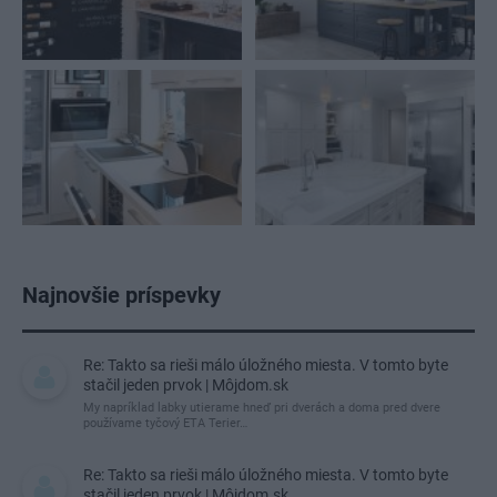
Najnovšie príspevky
Re: Takto sa rieši málo úložného miesta. V tomto byte
stačil jeden prvok | Môjdom.sk
My napríklad labky utierame hneď pri dverách a doma pred dvere
používame tyčový ETA Terier…
Re: Takto sa rieši málo úložného miesta. V tomto byte
stačil jeden prvok | Môjdom.sk