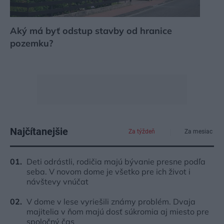
Aký má byť odstup stavby od hranice
pozemku?
Najčítanejšie
Za týždeň
Za mesiac
Deti odrástli, rodičia majú bývanie presne podľa
seba. V novom dome je všetko pre ich život i
návštevy vnúčat
V dome v lese vyriešili známy problém. Dvaja
majitelia v ňom majú dosť súkromia aj miesto pre
spoločný čas