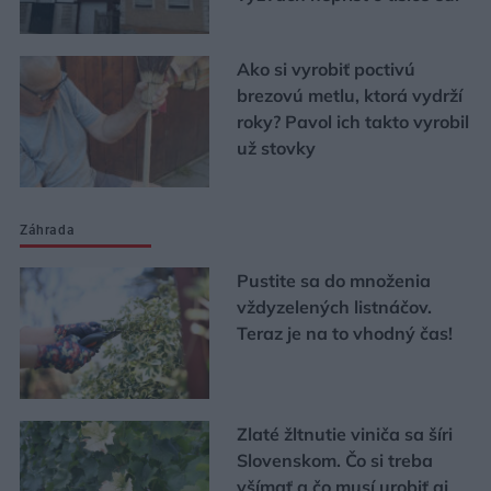
Ako si vyrobiť poctivú
brezovú metlu, ktorá vydrží
roky? Pavol ich takto vyrobil
už stovky
Záhrada
Pustite sa do množenia
vždyzelených listnáčov.
Teraz je na to vhodný čas!
Zlaté žltnutie viniča sa šíri
Slovenskom. Čo si treba
všímať a čo musí urobiť aj