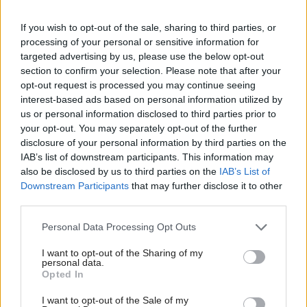
Kategória:
Projekty rodinných domov
If you wish to opt-out of the sale, sharing to third parties, or
processing of your personal or sensitive information for
Tagy:
projekty domov
rodinný dom
targeted advertising by us, please use the below opt-out
section to confirm your selection. Please note that after your
opt-out request is processed you may continue seeing
interest-based ads based on personal information utilized by
Zdieľať článok
us or personal information disclosed to third parties prior to
your opt-out. You may separately opt-out of the further
disclosure of your personal information by third parties on the
IAB’s list of downstream participants. This information may
Pozrite si viac
also be disclosed by us to third parties on the
IAB’s List of
Downstream Participants
that may further disclose it to other
third parties.
Please note that this website/app uses one or more Google
Personal Data Processing Opt Outs
services and may gather and store information including but
not limited to your visit or usage behaviour. You may click to
I want to opt-out of the Sharing of my
personal data.
grant or deny consent to Google and its third-party tags to
Opted In
use your data for below specified purposes in below Google
consent section.
I want to opt-out of the Sale of my