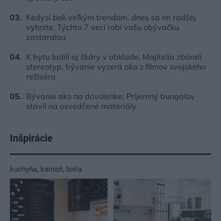
Kedysi boli veľkým trendom, dnes sa im radšej
vyhnite. Týchto 7 vecí robí vašu obývačku
zastaralou
K bytu ladili aj škáry v obklade. Majitelia zbúrali
stereotyp, bývanie vyzerá ako z filmov svojského
režiséra
Bývanie ako na dovolenke: Príjemný bungalov
stavil na osvedčené materiály
Inšpirácie
kuchyňa
,
kameň
,
biela