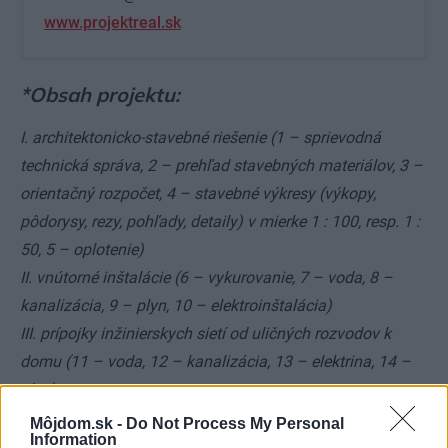
www.projektreal.sk
*Obsah projektu:
I. architektonicko-stavebné riešenie (1 – sprievodná
technická správa, 2 – prehľad stavebných materiálov, 3 –
orientačný rozpočet, 4 – stavebné výkresy (výkopy,
pôdorysy, rezy, pohľady, detaily) v mierke 1 : 100, resp. 1 :
50, 5 – oplotenie)
II. vnútorné inštalácie (6 – vykurovanie, 7 – voda, 8 –
kanalizácia, 9 – plyn, 10 – elektroinštalácia)
III. prípojky inžinierskych sietí od uličných rozvodov k
domu (11 – voda, 12 – kanalizácia, 13 – elektrina, 14 –
plyn)
IV. statika
Môjdom.sk -
Do Not Process My Personal
Information