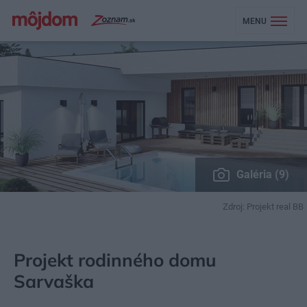
MENU
Galéria (9)
Zdroj: Projekt real BB
MÔJDOM
STAVBA A REKONŠTRUKCIA
PROJEKTY RODINNÝCH DOMOV
Projekt rodinného domu
Sarvaška