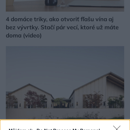
4 domáce triky, ako otvoriť fľašu vína aj
bez vývrtky. Stačí pár vecí, ktoré už máte
doma (video)