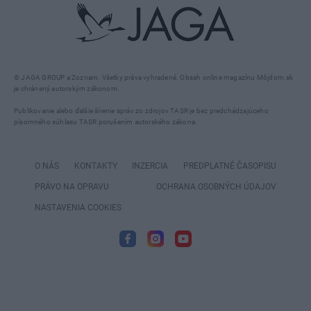
© JAGA GROUP a Zoznam. Všetky práva vyhradené. Obsah online magazínu Môjdom.sk
je chránený autorským zákonom.
Publikovanie alebo ďalšie šírenie správ zo zdrojov TASR je bez predchádzajúceho
písomného súhlasu TASR porušením autorského zákona.
O NÁS
KONTAKTY
INZERCIA
PREDPLATNÉ ČASOPISU
PRÁVO NA OPRAVU
OCHRANA OSOBNÝCH ÚDAJOV
NASTAVENIA COOKIES