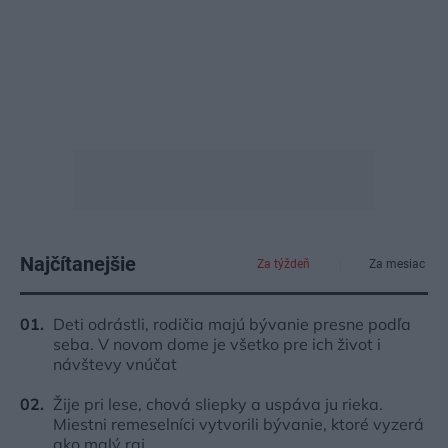
Najčítanejšie
Za týždeň
Za mesiac
Deti odrástli, rodičia majú bývanie presne podľa
seba. V novom dome je všetko pre ich život i
návštevy vnúčat
Žije pri lese, chová sliepky a uspáva ju rieka.
Miestni remeselníci vytvorili bývanie, ktoré vyzerá
ako malý raj