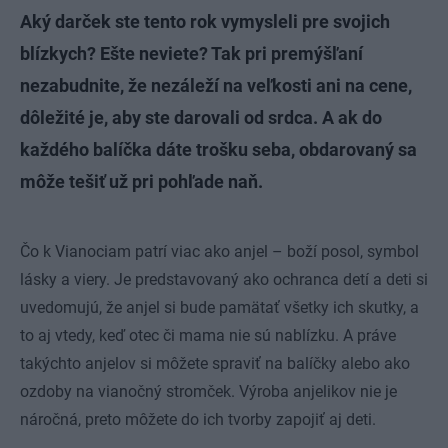
Aký darček ste tento rok vymysleli pre svojich
blízkych? Ešte neviete? Tak pri premýšľaní
nezabudnite, že nezáleží na veľkosti ani na cene,
dôležité je, aby ste darovali od srdca. A ak do
každého balíčka dáte trošku seba, obdarovaný sa
môže tešiť už pri pohľade naň.
Čo k Vianociam patrí viac ako anjel – boží posol, symbol
lásky a viery. Je predstavovaný ako ochranca detí a deti si
uvedomujú, že anjel si bude pamätať všetky ich skutky, a
to aj vtedy, keď otec či mama nie sú nablízku. A práve
takýchto anjelov si môžete spraviť na balíčky alebo ako
ozdoby na vianočný stromček. Výroba anjelikov nie je
náročná, preto môžete do ich tvorby zapojiť aj deti.