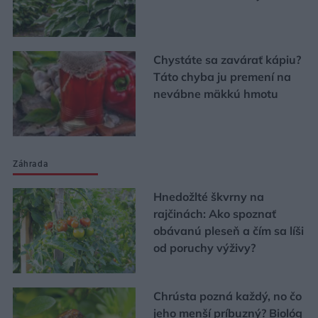
Chystáte sa zavárať kápiu?
Táto chyba ju premení na
nevábne mäkkú hmotu
Záhrada
Hnedožlté škvrny na
rajčinách: Ako spoznať
obávanú pleseň a čím sa líši
od poruchy výživy?
Chrústa pozná každý, no čo
jeho menší príbuzný? Biológ