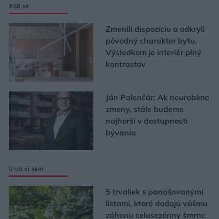
ASB.sk
Zmenili dispozíciu a odkryli
pôvodný charakter bytu.
Výsledkom je interiér plný
kontrastov
Ján Palenčár: Ak neurobíme
zmeny, stále budeme
najhorší v dostupnosti
bývania
Urob si sám
5 trvaliek s panašovanými
listami, ktoré dodajú vášmu
záhonu celosezónny šmrnc