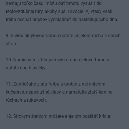
nemajú toľko času, môžu dať hmotu vysušiť do
teplovzdušnej rúry, akoby sušili ovocie. Aj vtedy však
treba nechať anjelov vychladnúť do nasledujúceho dňa.
9. Bielou akrylovou farbou natrite anjelom rúcha z oboch
strán.
10. Namiešajte z temperových farieb telovú farbu a
natrite ňou hlavičky.
11. Zamiešajte zlatú farbu a urobte z nej anjelom
kučeravé, neposlušné vlasy a namaľujte zlatý lem na
rúchach a rukávoch.
12. Širokým štetcom môžete anjelom pozlátiť krídla.