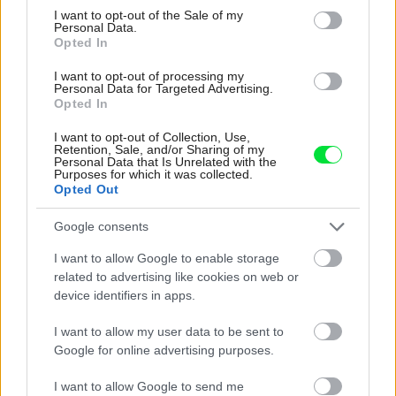
consent section.
I want to opt-out of the Sale of my
ktorom toho netreba veľa
Personal Data.
Opted In
I want to opt-out of processing my
Personal Data for Targeted Advertising.
Opted In
I want to opt-out of Collection, Use,
Retention, Sale, and/or Sharing of my
Personal Data that Is Unrelated with the
Purposes for which it was collected.
Opted Out
Google consents
I want to allow Google to enable storage
related to advertising like cookies on web or
device identifiers in apps.
Pridajte túto surovinu do prania, obliečky
I want to allow my user data to be sent to
budú hladšie a pevnejšie. Starý trik z
Google for online advertising purposes.
hotelov poznali už naše babičky
I want to allow Google to send me