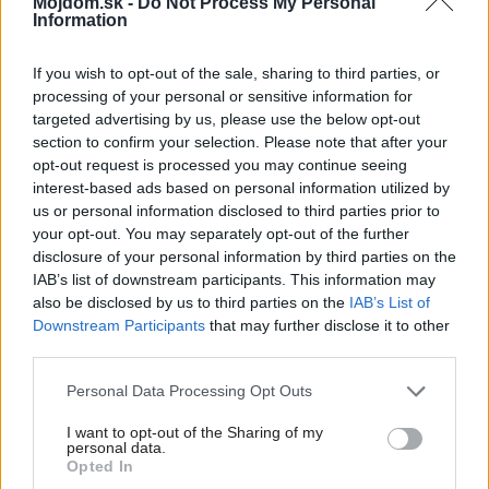
Môjdom.sk -
Do Not Process My Personal
Deti už odrástli, tak si rodičia vytvorili dom
Information
podľa seba. Majú perfektné bývanie pre
svoj život i pre vnúčatá
If you wish to opt-out of the sale, sharing to third parties, or
processing of your personal or sensitive information for
targeted advertising by us, please use the below opt-out
section to confirm your selection. Please note that after your
opt-out request is processed you may continue seeing
interest-based ads based on personal information utilized by
us or personal information disclosed to third parties prior to
your opt-out. You may separately opt-out of the further
disclosure of your personal information by third parties on the
IAB’s list of downstream participants. This information may
also be disclosed by us to third parties on the
IAB’s List of
Downstream Participants
that may further disclose it to other
third parties.
Please note that this website/app uses one or more Google
Personal Data Processing Opt Outs
services and may gather and store information including but
not limited to your visit or usage behaviour. You may click to
I want to opt-out of the Sharing of my
personal data.
Celý život na 21 metroch. Táto maringotka
grant or deny consent to Google and its third-party tags to
Opted In
use your data for below specified purposes in below Google
ponúka únik do ticha prírody a život, v