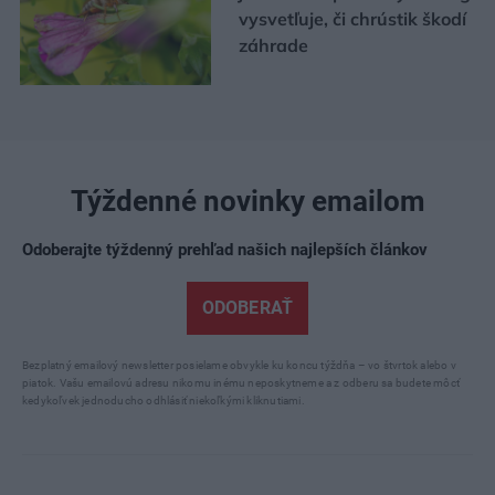
vysvetľuje, či chrústik škodí
záhrade
Týždenné novinky emailom
Odoberajte týždenný prehľad našich najlepších článkov
ODOBERAŤ
Bezplatný emailový newsletter posielame obvykle ku koncu týždňa – vo štvrtok alebo v
piatok. Vašu emailovú adresu nikomu inému neposkytneme a z odberu sa budete môcť
kedykoľvek jednoducho odhlásiť niekoľkými kliknutiami.