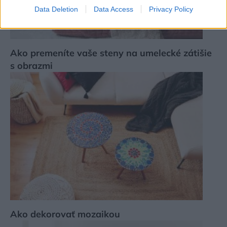
Data Deletion
Data Access
Privacy Policy
Ako premeníte vaše steny na umelecké zátišie
s obrazmi
Ako dekorovať mozaikou