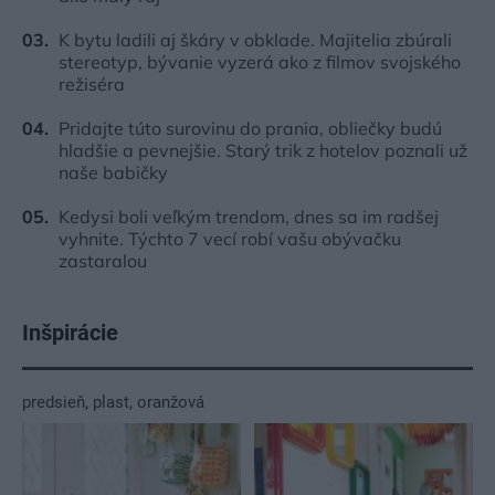
K bytu ladili aj škáry v obklade. Majitelia zbúrali
stereotyp, bývanie vyzerá ako z filmov svojského
režiséra
Pridajte túto surovinu do prania, obliečky budú
hladšie a pevnejšie. Starý trik z hotelov poznali už
naše babičky
Kedysi boli veľkým trendom, dnes sa im radšej
vyhnite. Týchto 7 vecí robí vašu obývačku
zastaralou
Inšpirácie
predsieň
,
plast
,
oranžová