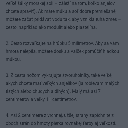
veľké šálky morskej soli – záleží na tom, koľko anjelov
chcete spraviť). Ak máte múku a soľ dobre premiešané,
môžete začať pridávať vodu tak, aby vznikla tuhá zmes –
cesto, napríklad ako modulit alebo plastelína.
2. Cesto rozvaľkajte na hrúbku 5 milimetrov. Aby sa vám
hmota nelepila, môžete dosku a valček pomúčiť hladkou
múkou.
3. Z cesta nožom vykrajujte štvoruholníky, také veľké,
akých chcete mať veľkých anjelikov (ja robievam malých
tlstých alebo chudých a dlhých). Malý má asi 7
centimetrov a veľký 11 centimetrov.
4. Asi 2 centimetre z vrchnej, užšej strany zapichnite z
oboch strán do hmoty pierka rovnakej farby aj veľkosti.