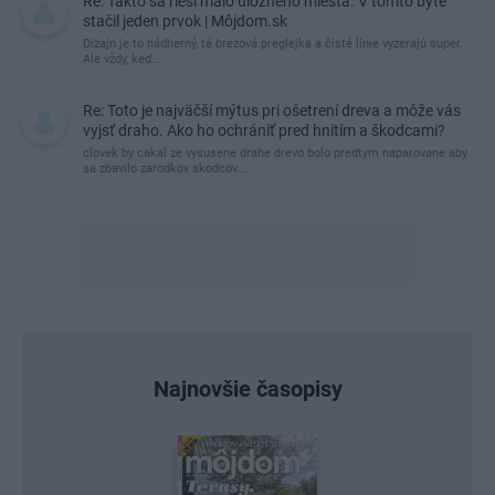
Re: Takto sa rieši málo úložného miesta. V tomto byte
stačil jeden prvok | Môjdom.sk
Dizajn je to nádherný, tá brezová preglejka a čisté línie vyzerajú super.
Ale vždy, keď…
Re: Toto je najväčší mýtus pri ošetrení dreva a môže vás
vyjsť draho. Ako ho ochrániť pred hnitím a škodcami?
clovek by cakal ze vysusene drahe drevo bolo predtym naparovane aby
sa zbavilo zarodkov skodcov...
Najnovšie časopisy