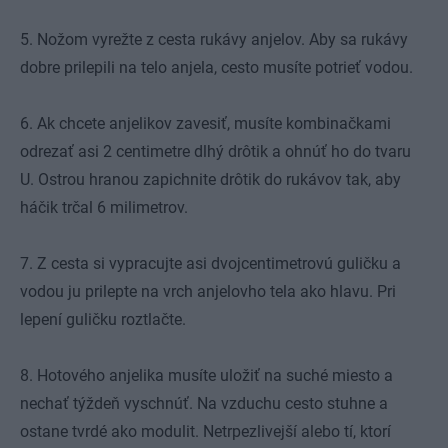
5. Nožom vyrežte z cesta rukávy anjelov. Aby sa rukávy
dobre prilepili na telo anjela, cesto musíte potrieť vodou.
6. Ak chcete anjelikov zavesiť, musíte kombinačkami
odrezať asi 2 centimetre dlhý drôtik a ohnúť ho do tvaru
U. Ostrou hranou zapichnite drôtik do rukávov tak, aby
háčik trčal 6 milimetrov.
7. Z cesta si vypracujte asi dvojcentimetrovú guličku a
vodou ju prilepte na vrch anjelovho tela ako hlavu. Pri
lepení guličku roztlačte.
8. Hotového anjelika musíte uložiť na suché miesto a
nechať týždeň vyschnúť. Na vzduchu cesto stuhne a
ostane tvrdé ako modulit. Netrpezlivejší alebo tí, ktorí