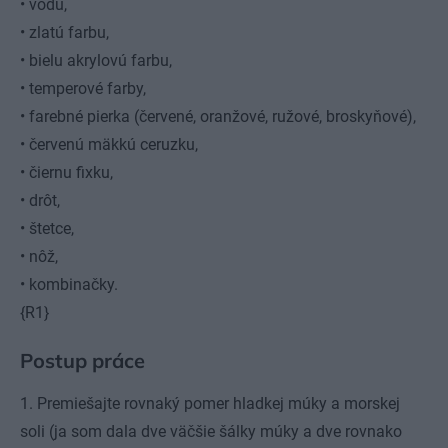
• vodu,
• zlatú farbu,
• bielu akrylovú farbu,
• temperové farby,
• farebné pierka (červené, oranžové, ružové, broskyňové),
• červenú mäkkú ceruzku,
• čiernu fixku,
• drôt,
• štetce,
• nôž,
• kombinačky.
{R1}
Postup práce
1. Premiešajte rovnaký pomer hladkej múky a morskej
soli (ja som dala dve väčšie šálky múky a dve rovnako