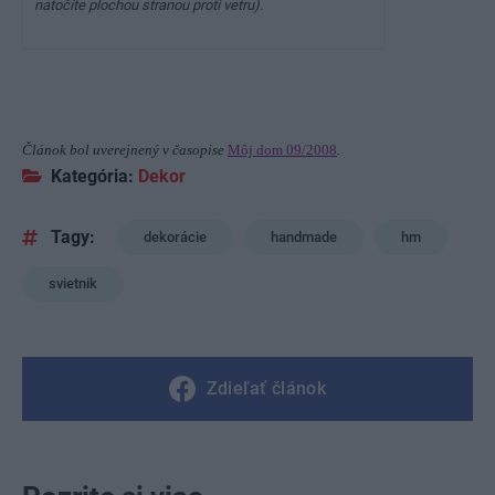
natočíte plochou stranou proti vetru).
Článok bol uverejnený v časopise
Môj dom 09/2008
.
Kategória:
Dekor
Tagy:
dekorácie
handmade
hm
svietnik
Zdieľať článok