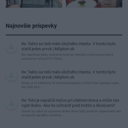
Najnovšie príspevky
Re: Takto sa rieši málo úložného miesta. V tomto byte
stačil jeden prvok | Môjdom.sk
My napríklad labky utierame hneď pri dverách a doma pred dvere
používame tyčový ETA Terier…
Re: Takto sa rieši málo úložného miesta. V tomto byte
stačil jeden prvok | Môjdom.sk
Dizajn je to nádherný, tá brezová preglejka a čisté línie vyzerajú super.
Ale vždy, keď…
Re: Toto je najväčší mýtus pri ošetrení dreva a môže vás
vyjsť draho. Ako ho ochrániť pred hnitím a škodcami?
clovek by cakal ze vysusene drahe drevo bolo predtym naparovane aby
sa zbavilo zarodkov skodcov...