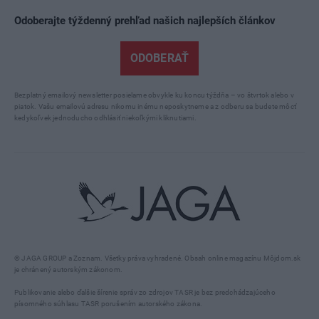
Odoberajte týždenný prehľad našich najlepších článkov
ODOBERAŤ
Bezplatný emailový newsletter posielame obvykle ku koncu týždňa – vo štvrtok alebo v
piatok. Vašu emailovú adresu nikomu inému neposkytneme a z odberu sa budete môcť
kedykoľvek jednoducho odhlásiť niekoľkými kliknutiami.
© JAGA GROUP a Zoznam. Všetky práva vyhradené. Obsah online magazínu Môjdom.sk
je chránený autorským zákonom.
Publikovanie alebo ďalšie šírenie správ zo zdrojov TASR je bez predchádzajúceho
písomného súhlasu TASR porušením autorského zákona.