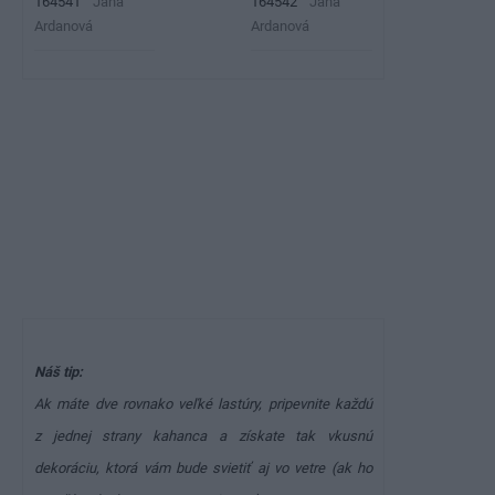
164542
Jana
164541
Jana
Ardanová
Ardanová
Náš tip:
Ak máte dve rovnako veľké lastúry, pripevnite každú
z jednej strany kahanca a získate tak vkusnú
dekoráciu, ktorá vám bude svietiť aj vo vetre (ak ho