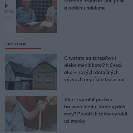
Strabag: Potichu sme prišli
a potichu odídeme
Urob si sám
Chystáte sa zatepľovať
alebo meniť kotol? Návod,
ako v nových dotačných
výzvach neprísť o tisíce eur
Ako si vyrobiť poctivú
brezovú metlu, ktorá vydrží
roky? Pavol ich takto vyrobil
už stovky