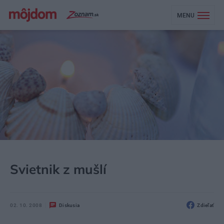
MENU
MÔJDOM
ŠTÝL
DEKOR
Svietnik z mušlí
02. 10. 2008
Diskusia
Zdieľať