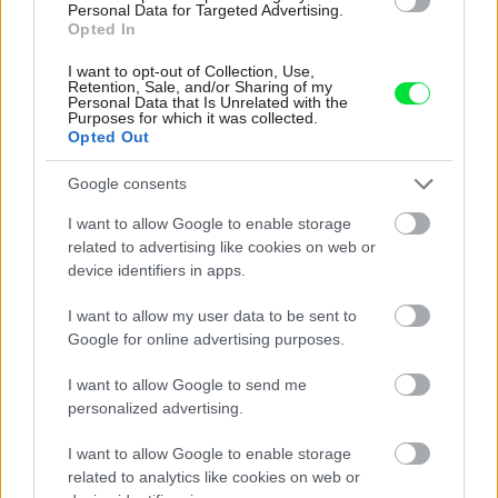
Kedysi boli veľkým trendom, dnes sa im
Personal Data for Targeted Advertising.
Opted In
radšej vyhnite. Týchto 7 vecí robí vašu
obývačku zastaralou
I want to opt-out of Collection, Use,
Retention, Sale, and/or Sharing of my
Personal Data that Is Unrelated with the
Purposes for which it was collected.
Opted Out
Google consents
I want to allow Google to enable storage
related to advertising like cookies on web or
device identifiers in apps.
I want to allow my user data to be sent to
Google for online advertising purposes.
I want to allow Google to send me
personalized advertising.
I want to allow Google to enable storage
Pridajte túto surovinu do prania, obliečky
related to analytics like cookies on web or
budú hladšie a pevnejšie. Starý trik z