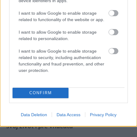
device identifiers in apps.
hotelov poznali už naše babičky
I want to allow Google to enable storage
related to functionality of the website or app.
I want to allow Google to enable storage
related to personalization.
I want to allow Google to enable storage
related to security, including authentication
functionality and fraud prevention, and other
user protection.
CONFIRM
Deti už odrástli, tak si rodičia vytvorili dom
Data Deletion
Data Access
Privacy Policy
podľa seba. Majú perfektné bývanie pre
svoj život i pre vnúčatá