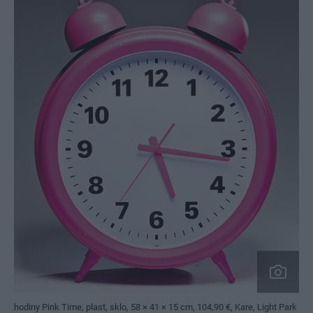
hodiny Pink Time, plast, sklo, 58 × 41 × 15 cm, 104,90 €, Kare, Light Park