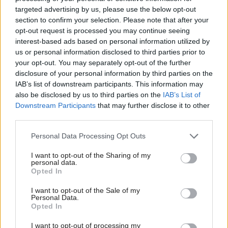
targeted advertising by us, please use the below opt-out
section to confirm your selection. Please note that after your
Žije pri lese, chová sliepky a uspáva ju
opt-out request is processed you may continue seeing
interest-based ads based on personal information utilized by
rieka. Miestni remeselníci vytvorili bývanie,
us or personal information disclosed to third parties prior to
ktoré vyzerá ako malý raj
your opt-out. You may separately opt-out of the further
disclosure of your personal information by third parties on the
IAB’s list of downstream participants. This information may
also be disclosed by us to third parties on the
IAB’s List of
Downstream Participants
that may further disclose it to other
third parties.
Please note that this website/app uses one or more Google
Personal Data Processing Opt Outs
services and may gather and store information including but
not limited to your visit or usage behaviour. You may click to
I want to opt-out of the Sharing of my
personal data.
grant or deny consent to Google and its third-party tags to
Opted In
use your data for below specified purposes in below Google
consent section.
I want to opt-out of the Sale of my
Personal Data.
Opted In
I want to opt-out of processing my