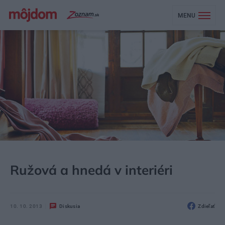
MENU
MÔJDOM
ŠTÝL
DEKOR
Ružová a hnedá v interiéri
10. 10. 2013
Diskusia
Zdieľať