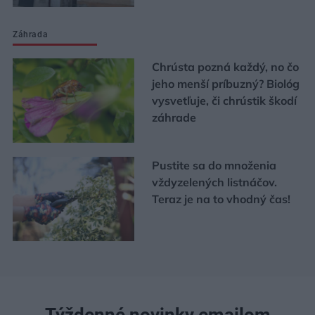
Záhrada
Chrústa pozná každý, no čo
jeho menší príbuzný? Biológ
vysvetľuje, či chrústik škodí
záhrade
Pustite sa do množenia
vždyzelených listnáčov.
Teraz je na to vhodný čas!
Týždenné novinky emailom