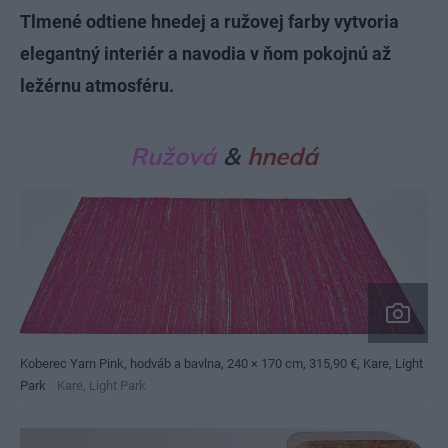
Tlmené odtiene hnedej a ružovej farby vytvoria
elegantný interiér a navodia v ňom pokojnú až
ležérnu atmosféru.
Ružová
&
hnedá
Koberec Yarn Pink, hodváb a bavlna, 240 × 170 cm, 315,90 €, Kare, Light
Park
Kare, Light Park