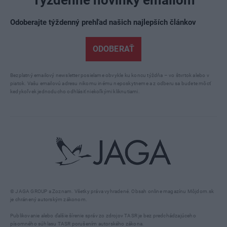
Odoberajte týždenný prehľad našich najlepších článkov
ODOBERAŤ
Bezplatný emailový newsletter posielame obvykle ku koncu týždňa – vo štvrtok alebo v
piatok. Vašu emailovú adresu nikomu inému neposkytneme a z odberu sa budete môcť
kedykoľvek jednoducho odhlásiť niekoľkými kliknutiami.
© JAGA GROUP a Zoznam. Všetky práva vyhradené. Obsah online magazínu Môjdom.sk
je chránený autorským zákonom.
Publikovanie alebo ďalšie šírenie správ zo zdrojov TASR je bez predchádzajúceho
písomného súhlasu TASR porušením autorského zákona.