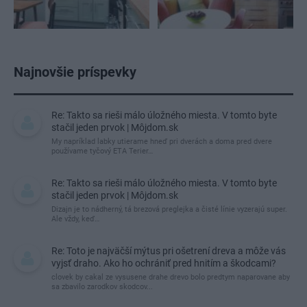
Najnovšie príspevky
Re: Takto sa rieši málo úložného miesta. V tomto byte
stačil jeden prvok | Môjdom.sk
My napríklad labky utierame hneď pri dverách a doma pred dvere
používame tyčový ETA Terier…
Re: Takto sa rieši málo úložného miesta. V tomto byte
stačil jeden prvok | Môjdom.sk
Dizajn je to nádherný, tá brezová preglejka a čisté línie vyzerajú super.
Ale vždy, keď…
Re: Toto je najväčší mýtus pri ošetrení dreva a môže vás
vyjsť draho. Ako ho ochrániť pred hnitím a škodcami?
clovek by cakal ze vysusene drahe drevo bolo predtym naparovane aby
sa zbavilo zarodkov skodcov...