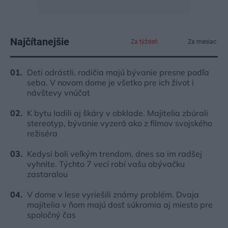
Najčítanejšie
Za týždeň
Za mesiac
Deti odrástli, rodičia majú bývanie presne podľa
seba. V novom dome je všetko pre ich život i
návštevy vnúčat
K bytu ladili aj škáry v obklade. Majitelia zbúrali
stereotyp, bývanie vyzerá ako z filmov svojského
režiséra
Kedysi boli veľkým trendom, dnes sa im radšej
vyhnite. Týchto 7 vecí robí vašu obývačku
zastaralou
V dome v lese vyriešili známy problém. Dvaja
majitelia v ňom majú dosť súkromia aj miesto pre
spoločný čas