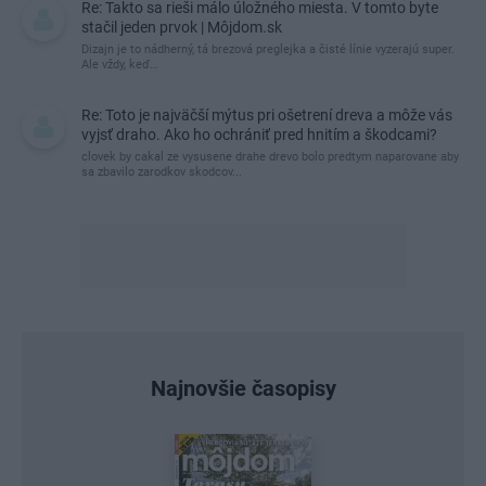
Re: Takto sa rieši málo úložného miesta. V tomto byte
stačil jeden prvok | Môjdom.sk
Dizajn je to nádherný, tá brezová preglejka a čisté línie vyzerajú super.
Ale vždy, keď…
Re: Toto je najväčší mýtus pri ošetrení dreva a môže vás
vyjsť draho. Ako ho ochrániť pred hnitím a škodcami?
clovek by cakal ze vysusene drahe drevo bolo predtym naparovane aby
sa zbavilo zarodkov skodcov...
Najnovšie časopisy