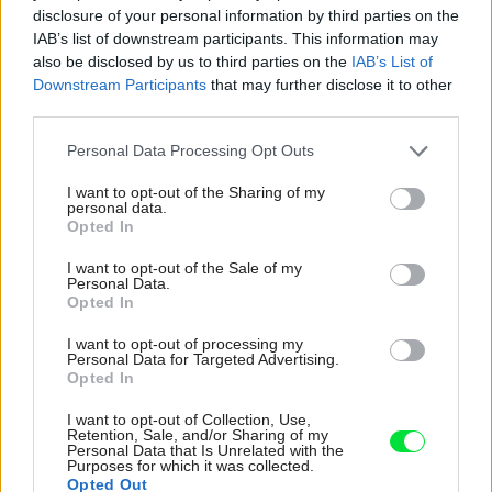
disclosure of your personal information by third parties on the
IAB’s list of downstream participants. This information may
also be disclosed by us to third parties on the
IAB’s List of
Downstream Participants
that may further disclose it to other
third parties.
Please note that this website/app uses one or more Google
Personal Data Processing Opt Outs
services and may gather and store information including but
not limited to your visit or usage behaviour. You may click to
I want to opt-out of the Sharing of my
personal data.
grant or deny consent to Google and its third-party tags to
Opted In
use your data for below specified purposes in below Google
consent section.
I want to opt-out of the Sale of my
Personal Data.
Opted In
I want to opt-out of processing my
Personal Data for Targeted Advertising.
Opted In
Pridajte túto surovinu do prania, obliečky
budú hladšie a pevnejšie. Starý trik z
I want to opt-out of Collection, Use,
Retention, Sale, and/or Sharing of my
hotelov poznali už naše babičky
Personal Data that Is Unrelated with the
Purposes for which it was collected.
Opted Out