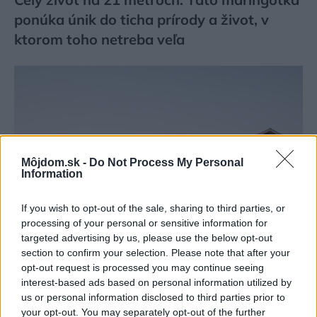
ponúka únik do ticha prírody a život, v
ktorom toho netreba veľa
Môjdom.sk -
Do Not Process My Personal
Information
If you wish to opt-out of the sale, sharing to third parties, or
processing of your personal or sensitive information for
targeted advertising by us, please use the below opt-out
section to confirm your selection. Please note that after your
opt-out request is processed you may continue seeing
Deti už odrástli, tak si rodičia vytvorili dom
interest-based ads based on personal information utilized by
podľa seba. Majú perfektné bývanie pre
us or personal information disclosed to third parties prior to
your opt-out. You may separately opt-out of the further
svoj život i pre vnúčatá