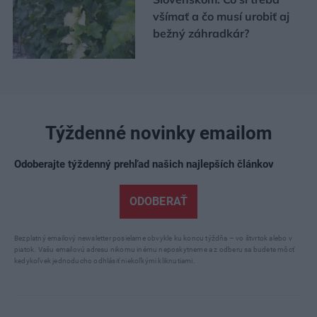
všímať a čo musí urobiť aj
bežný záhradkár?
Týždenné novinky emailom
Odoberajte týždenný prehľad našich najlepších článkov
ODOBERAŤ
Bezplatný emailový newsletter posielame obvykle ku koncu týždňa – vo štvrtok alebo v
piatok. Vašu emailovú adresu nikomu inému neposkytneme a z odberu sa budete môcť
kedykoľvek jednoducho odhlásiť niekoľkými kliknutiami.