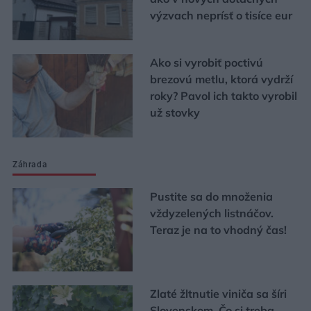
výzvach neprísť o tisíce eur
Ako si vyrobiť poctivú
brezovú metlu, ktorá vydrží
roky? Pavol ich takto vyrobil
už stovky
Záhrada
Pustite sa do množenia
vždyzelených listnáčov.
Teraz je na to vhodný čas!
Zlaté žltnutie viniča sa šíri
Slovenskom. Čo si treba