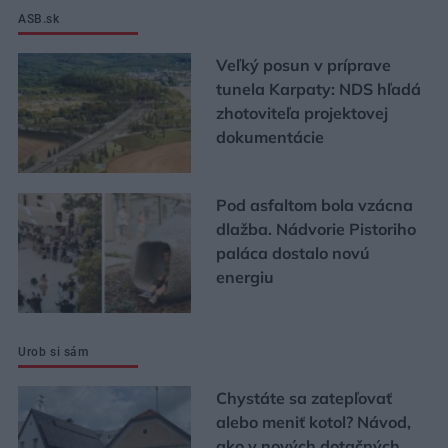
ASB.sk
Veľký posun v príprave
tunela Karpaty: NDS hľadá
zhotoviteľa projektovej
dokumentácie
Pod asfaltom bola vzácna
dlažba. Nádvorie Pistoriho
paláca dostalo novú
energiu
Urob si sám
Chystáte sa zatepľovať
alebo meniť kotol? Návod,
ako v nových dotačných