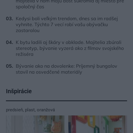
majitelia v ňom majú dosť súkromia aj miesto pre
spoločný čas
Kedysi boli veľkým trendom, dnes sa im radšej
vyhnite. Týchto 7 vecí robí vašu obývačku
zastaralou
K bytu ladili aj škáry v obklade. Majitelia zbúrali
stereotyp, bývanie vyzerá ako z filmov svojského
režiséra
Bývanie ako na dovolenke: Príjemný bungalov
stavil na osvedčené materiály
Inšpirácie
predsieň
,
plast
,
oranžová