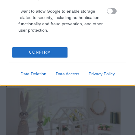
I want to allow Google to enable storage
related to security, including authentication
functionality and fraud prevention, and other
user protection.
CONFIRM
Data Deletion
Data Access
Privacy Policy
Obraz na mieru vášho interiéru? Žiadny
problém!