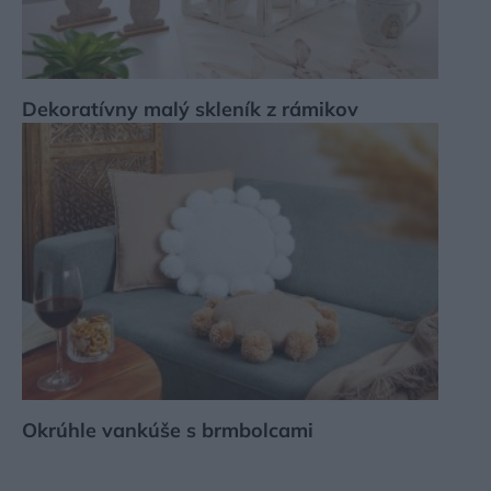
Dekoratívny malý skleník z rámikov
Okrúhle vankúše s brmbolcami