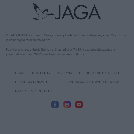
© JAGA GROUP a Zoznam. Všetky práva vyhradené. Obsah online magazínu Môjdom.sk
je chránený autorským zákonom.
Publikovanie alebo ďalšie šírenie správ zo zdrojov TASR je bez predchádzajúceho
písomného súhlasu TASR porušením autorského zákona.
O NÁS
KONTAKTY
INZERCIA
PREDPLATNÉ ČASOPISU
PRÁVO NA OPRAVU
OCHRANA OSOBNÝCH ÚDAJOV
NASTAVENIA COOKIES