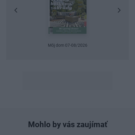
026
Urob si sám 6/2026
Mohlo by vás zaujímať