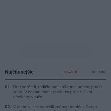
Najčítanejšie
Za týždeň
Za mesiac
Deti odrástli, rodičia majú bývanie presne podľa
seba. V novom dome je všetko pre ich život i
návštevy vnúčat
V dome v lese vyriešili známy problém. Dvaja