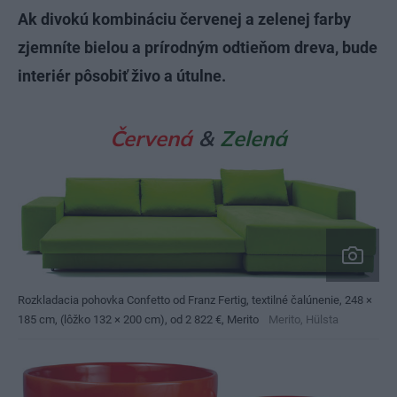
Ak divokú kombináciu červenej a zelenej farby
zjemníte bielou a prírodným odtieňom dreva, bude
interiér pôsobiť živo a útulne.
Červená
&
Zelená
Rozkladacia pohovka Confetto od Franz Fertig, textilné čalúnenie, 248 ×
185 cm, (lôžko 132 × 200 cm), od 2 822 €, Merito
Merito, Hülsta