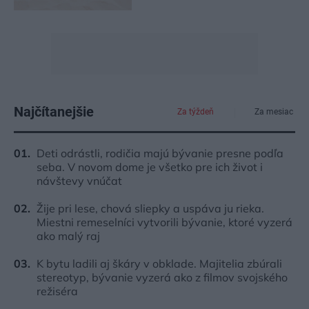
Najčítanejšie
Za týždeň
Za mesiac
Deti odrástli, rodičia majú bývanie presne podľa
seba. V novom dome je všetko pre ich život i
návštevy vnúčat
Žije pri lese, chová sliepky a uspáva ju rieka.
Miestni remeselníci vytvorili bývanie, ktoré vyzerá
ako malý raj
K bytu ladili aj škáry v obklade. Majitelia zbúrali
stereotyp, bývanie vyzerá ako z filmov svojského
režiséra