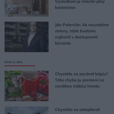
Výsledkom je interiér plný
kontrastov
Ján Palenčár: Ak neurobíme
zmeny, stále budeme
najhorší v dostupnosti
bývania
Urob si sám
Chystáte sa zavárať kápiu?
Táto chyba ju premení na
nevábne mäkkú hmotu
Chystáte sa zatepľovať