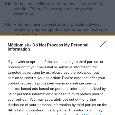
Kedysi boli veľkým trendom, dnes sa im radšej
vyhnite. Týchto 7 vecí robí vašu obývačku
zastaralou
V dome v lese vyriešili známy problém. Dvaja
majitelia v ňom majú dosť súkromia aj miesto pre
spoločný čas
Môjdom.sk -
Do Not Process My Personal
Information
Inšpirácie
If you wish to opt-out of the sale, sharing to third parties, or
processing of your personal or sensitive information for
predsieň
,
plast
,
oranžová
targeted advertising by us, please use the below opt-out
section to confirm your selection. Please note that after your
opt-out request is processed you may continue seeing
interest-based ads based on personal information utilized by
us or personal information disclosed to third parties prior to
your opt-out. You may separately opt-out of the further
disclosure of your personal information by third parties on the
IAB’s list of downstream participants. This information may