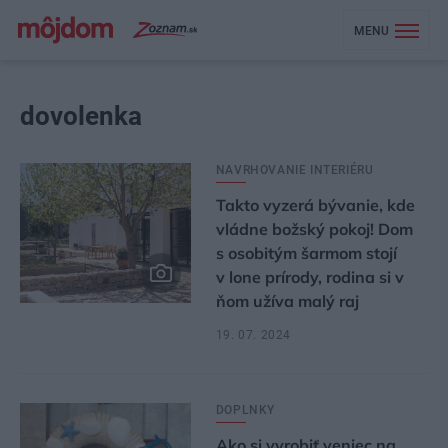
MENU
dovolenka
NAVRHOVANIE INTERIÉRU
Takto vyzerá bývanie, kde
vládne božský pokoj! Dom
s osobitým šarmom stojí
v lone prírody, rodina si v
ňom užíva malý raj
19. 07. 2024
DOPLNKY
Ako si vyrobiť veniec na