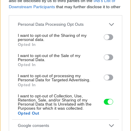
also be disclosed by us to third parties on the
IAB’s List of
Downstream Participants
that may further disclose it to other
third parties.
Please note that this website/app uses one or more Google
Personal Data Processing Opt Outs
services and may gather and store information including but
not limited to your visit or usage behaviour. You may click to
I want to opt-out of the Sharing of my
personal data.
grant or deny consent to Google and its third-party tags to
Opted In
use your data for below specified purposes in below Google
Najnovšie príspevky
consent section.
I want to opt-out of the Sale of my
Personal Data.
Opted In
Re: Takto sa rieši málo úložného miesta. V tomto byte
I want to opt-out of processing my
stačil jeden prvok | Môjdom.sk
Personal Data for Targeted Advertising.
My napríklad labky utierame hneď pri dverách a doma pred dvere
Opted In
používame tyčový ETA Terier…
I want to opt-out of Collection, Use,
Retention, Sale, and/or Sharing of my
Re: Takto sa rieši málo úložného miesta. V tomto byte
Personal Data that Is Unrelated with the
stačil jeden prvok | Môjdom.sk
Purposes for which it was collected.
Opted Out
Dizajn je to nádherný, tá brezová preglejka a čisté línie vyzerajú super.
Ale vždy, keď…
Google consents
Re: Toto je najväčší mýtus pri ošetrení dreva a môže vás