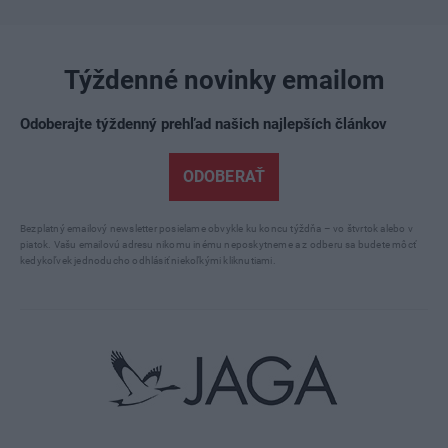
Týždenné novinky emailom
Odoberajte týždenný prehľad našich najlepších článkov
ODOBERAŤ
Bezplatný emailový newsletter posielame obvykle ku koncu týždňa – vo štvrtok alebo v
piatok. Vašu emailovú adresu nikomu inému neposkytneme a z odberu sa budete môcť
kedykoľvek jednoducho odhlásiť niekoľkými kliknutiami.