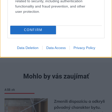
related to security, including authentication
functionality and fraud prevention, and other
Môj dom 07-08/2026
user protection.
CONFIRM
Data Deletion
Data Access
Privacy Policy
Mohlo by vás zaujímať
ASB.sk
Zmenili dispozíciu a odkryli
pôvodný charakter bytu.