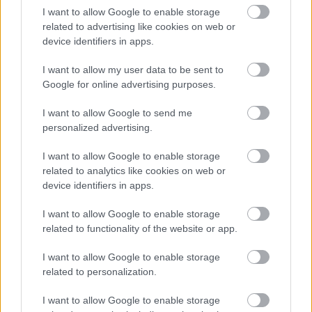
vyjsť draho. Ako ho ochrániť pred hnitím a škodcami?
I want to allow Google to enable storage
related to advertising like cookies on web or
clovek by cakal ze vysusene drahe drevo bolo predtym naparovane aby
sa zbavilo zarodkov skodcov...
device identifiers in apps.
I want to allow my user data to be sent to
Google for online advertising purposes.
I want to allow Google to send me
personalized advertising.
I want to allow Google to enable storage
related to analytics like cookies on web or
Najnovšie časopisy
device identifiers in apps.
I want to allow Google to enable storage
related to functionality of the website or app.
I want to allow Google to enable storage
related to personalization.
I want to allow Google to enable storage