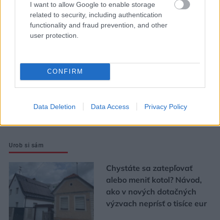
Dva mosty v Trebišove sú
I want to allow Google to enable storage
related to security, including authentication
v havarijnom stave. Čaká
functionality and fraud prevention, and other
ich oprava spolu za 11,4
user protection.
mil. eur
CONFIRM
Strabag: Potichu sme prišli
a potichu odídeme
Data Deletion
Data Access
Privacy Policy
Urob si sám
Chystáte sa zatepľovať
alebo meniť kotol? Návod,
ako v nových dotačných
výzvach neprísť o tisíce eur