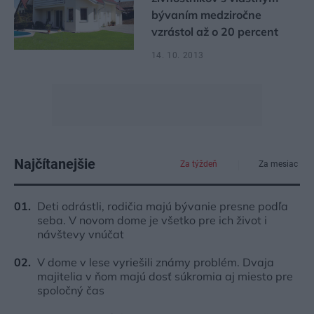
bývaním medziročne
vzrástol až o 20 percent
14. 10. 2013
Najčítanejšie
Za týždeň
Za mesiac
Deti odrástli, rodičia majú bývanie presne podľa
seba. V novom dome je všetko pre ich život i
návštevy vnúčat
V dome v lese vyriešili známy problém. Dvaja
majitelia v ňom majú dosť súkromia aj miesto pre
spoločný čas