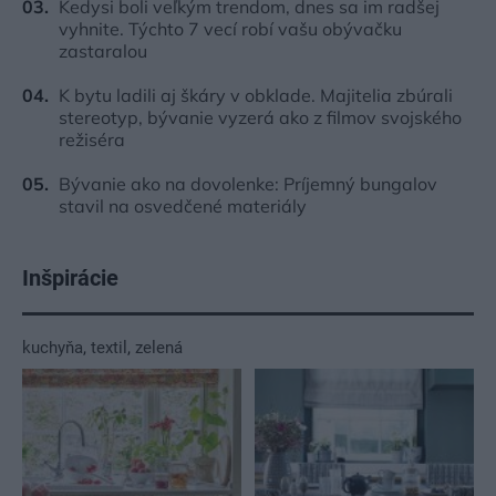
Kedysi boli veľkým trendom, dnes sa im radšej
vyhnite. Týchto 7 vecí robí vašu obývačku
zastaralou
K bytu ladili aj škáry v obklade. Majitelia zbúrali
stereotyp, bývanie vyzerá ako z filmov svojského
režiséra
Bývanie ako na dovolenke: Príjemný bungalov
stavil na osvedčené materiály
Inšpirácie
kuchyňa
,
textil
,
zelená