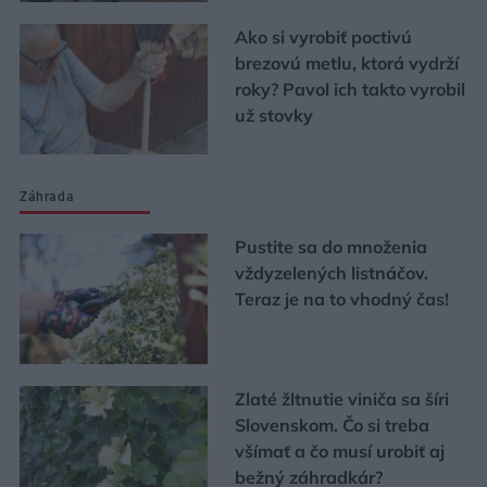
Ako si vyrobiť poctivú
brezovú metlu, ktorá vydrží
roky? Pavol ich takto vyrobil
už stovky
Záhrada
Pustite sa do množenia
vždyzelených listnáčov.
Teraz je na to vhodný čas!
Zlaté žltnutie viniča sa šíri
Slovenskom. Čo si treba
všímať a čo musí urobiť aj
bežný záhradkár?