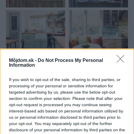
Môjdom.sk -
Do Not Process My Personal
Information
Najnovšie príspevky
If you wish to opt-out of the sale, sharing to third parties, or
processing of your personal or sensitive information for
Re: Takto sa rieši málo úložného miesta. V tomto byte
targeted advertising by us, please use the below opt-out
stačil jeden prvok | Môjdom.sk
section to confirm your selection. Please note that after your
My napríklad labky utierame hneď pri dverách a doma pred dvere
opt-out request is processed you may continue seeing
používame tyčový ETA Terier…
interest-based ads based on personal information utilized by
us or personal information disclosed to third parties prior to
Re: Takto sa rieši málo úložného miesta. V tomto byte
your opt-out. You may separately opt-out of the further
stačil jeden prvok | Môjdom.sk
disclosure of your personal information by third parties on the
Dizajn je to nádherný, tá brezová preglejka a čisté línie vyzerajú super.