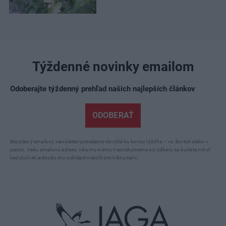
Týždenné novinky emailom
Odoberajte týždenný prehľad našich najlepších článkov
ODOBERAŤ
Bezplatný emailový newsletter posielame obvykle ku koncu týždňa – vo štvrtok alebo v
piatok. Vašu emailovú adresu nikomu inému neposkytneme a z odberu sa budete môcť
kedykoľvek jednoducho odhlásiť niekoľkými kliknutiami.