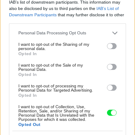
Ale vždy, keď…
IAB’s list of downstream participants. This information may
also be disclosed by us to third parties on the
IAB’s List of
Downstream Participants
that may further disclose it to other
Re: Toto je najväčší mýtus pri ošetrení dreva a môže vás
vyjsť draho. Ako ho ochrániť pred hnitím a škodcami?
third parties.
clovek by cakal ze vysusene drahe drevo bolo predtym naparovane aby
sa zbavilo zarodkov skodcov...
Please note that this website/app uses one or more Google
Personal Data Processing Opt Outs
services and may gather and store information including but
not limited to your visit or usage behaviour. You may click to
I want to opt-out of the Sharing of my
personal data.
grant or deny consent to Google and its third-party tags to
Opted In
use your data for below specified purposes in below Google
consent section.
I want to opt-out of the Sale of my
Personal Data.
Opted In
I want to opt-out of processing my
Najnovšie časopisy
Personal Data for Targeted Advertising.
Opted In
I want to opt-out of Collection, Use,
Retention, Sale, and/or Sharing of my
Personal Data that Is Unrelated with the
Purposes for which it was collected.
Opted Out