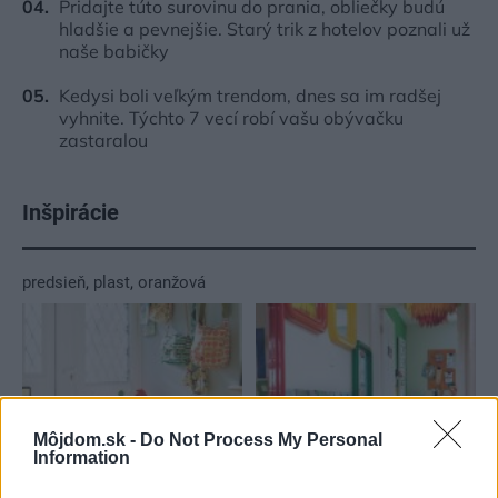
Pridajte túto surovinu do prania, obliečky budú
hladšie a pevnejšie. Starý trik z hotelov poznali už
naše babičky
Kedysi boli veľkým trendom, dnes sa im radšej
vyhnite. Týchto 7 vecí robí vašu obývačku
zastaralou
Inšpirácie
predsieň
,
plast
,
oranžová
Môjdom.sk -
Do Not Process My Personal
Information