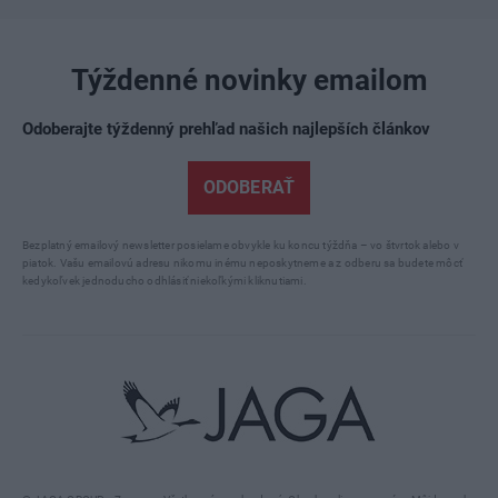
Týždenné novinky emailom
Odoberajte týždenný prehľad našich najlepších článkov
ODOBERAŤ
Bezplatný emailový newsletter posielame obvykle ku koncu týždňa – vo štvrtok alebo v
piatok. Vašu emailovú adresu nikomu inému neposkytneme a z odberu sa budete môcť
kedykoľvek jednoducho odhlásiť niekoľkými kliknutiami.