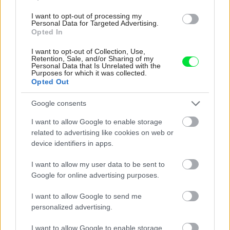
vyjsť draho. Ako ho ochrániť pred hnitím a škodcami?
clovek by cakal ze vysusene drahe drevo bolo predtym naparovane aby
I want to opt-out of processing my
sa zbavilo zarodkov skodcov...
Personal Data for Targeted Advertising.
Opted In
I want to opt-out of Collection, Use,
Retention, Sale, and/or Sharing of my
Personal Data that Is Unrelated with the
Purposes for which it was collected.
Opted Out
Google consents
I want to allow Google to enable storage
Najnovšie časopisy
related to advertising like cookies on web or
device identifiers in apps.
I want to allow my user data to be sent to
Google for online advertising purposes.
I want to allow Google to send me
personalized advertising.
I want to allow Google to enable storage