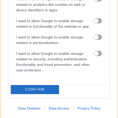
related to analytics like cookies on web or
Môj dom 07-08/2026
device identifiers in apps.
I want to allow Google to enable storage
related to functionality of the website or app.
I want to allow Google to enable storage
related to personalization.
I want to allow Google to enable storage
related to security, including authentication
functionality and fraud prevention, and other
user protection.
Mohlo by vás zaujímať
CONFIRM
ASB.sk
Zmenili dispozíciu a odkryli
Data Deletion
Data Access
Privacy Policy
pôvodný charakter bytu.
Výsledkom je interiér plný