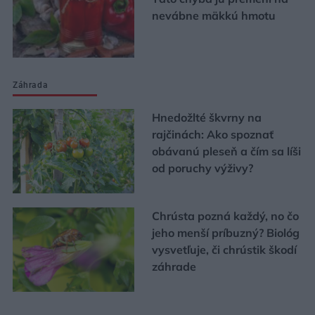
nevábne mäkkú hmotu
Záhrada
Hnedožlté škvrny na
rajčinách: Ako spoznať
obávanú pleseň a čím sa líši
od poruchy výživy?
Chrústa pozná každý, no čo
jeho menší príbuzný? Biológ
vysvetľuje, či chrústik škodí
záhrade