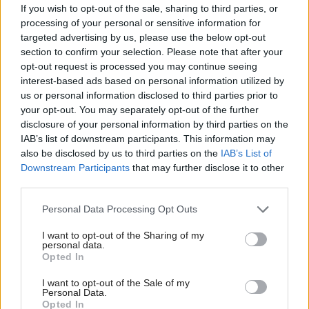
If you wish to opt-out of the sale, sharing to third parties, or
processing of your personal or sensitive information for
targeted advertising by us, please use the below opt-out
section to confirm your selection. Please note that after your
opt-out request is processed you may continue seeing
interest-based ads based on personal information utilized by
us or personal information disclosed to third parties prior to
your opt-out. You may separately opt-out of the further
Najnovšie príspevky
disclosure of your personal information by third parties on the
IAB’s list of downstream participants. This information may
also be disclosed by us to third parties on the
IAB’s List of
Re: Takto sa rieši málo úložného miesta. V tomto byte
Downstream Participants
that may further disclose it to other
stačil jeden prvok | Môjdom.sk
third parties.
My napríklad labky utierame hneď pri dverách a doma pred dvere
používame tyčový ETA Terier…
Please note that this website/app uses one or more Google
Personal Data Processing Opt Outs
services and may gather and store information including but
Re: Takto sa rieši málo úložného miesta. V tomto byte
not limited to your visit or usage behaviour. You may click to
I want to opt-out of the Sharing of my
personal data.
stačil jeden prvok | Môjdom.sk
grant or deny consent to Google and its third-party tags to
Opted In
Dizajn je to nádherný, tá brezová preglejka a čisté línie vyzerajú super.
use your data for below specified purposes in below Google
Ale vždy, keď…
consent section.
I want to opt-out of the Sale of my
Personal Data.
Re: Toto je najväčší mýtus pri ošetrení dreva a môže vás
Opted In