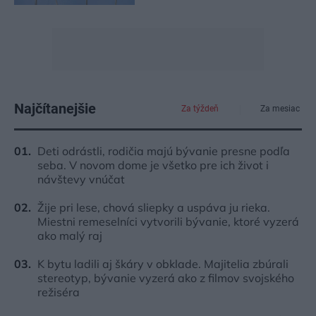
Najčítanejšie
Za týždeň
Za mesiac
Deti odrástli, rodičia majú bývanie presne podľa
seba. V novom dome je všetko pre ich život i
návštevy vnúčat
Žije pri lese, chová sliepky a uspáva ju rieka.
Miestni remeselníci vytvorili bývanie, ktoré vyzerá
ako malý raj
K bytu ladili aj škáry v obklade. Majitelia zbúrali
stereotyp, bývanie vyzerá ako z filmov svojského
režiséra