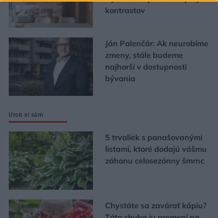
kontrastov
Ján Palenčár: Ak neurobíme
zmeny, stále budeme
najhorší v dostupnosti
bývania
Urob si sám
5 trvaliek s panašovanými
listami, ktoré dodajú vášmu
záhonu celosezónny šmrnc
Chystáte sa zavárať kápiu?
Táto chyba ju premení na