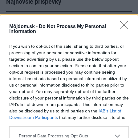
Najnovšie príspevky
Re: Takto sa rieši málo úložného miesta. V tomto byte
Môjdom.sk -
Do Not Process My Personal
stačil jeden prvok | Môjdom.sk
Information
My napríklad labky utierame hneď pri dverách a doma pred dvere
používame tyčový ETA Terier…
If you wish to opt-out of the sale, sharing to third parties, or
Re: Takto sa rieši málo úložného miesta. V tomto byte
processing of your personal or sensitive information for
stačil jeden prvok | Môjdom.sk
targeted advertising by us, please use the below opt-out
Dizajn je to nádherný, tá brezová preglejka a čisté línie vyzerajú super.
section to confirm your selection. Please note that after your
Ale vždy, keď…
opt-out request is processed you may continue seeing
interest-based ads based on personal information utilized by
Re: Toto je najväčší mýtus pri ošetrení dreva a môže vás
us or personal information disclosed to third parties prior to
vyjsť draho. Ako ho ochrániť pred hnitím a škodcami?
your opt-out. You may separately opt-out of the further
clovek by cakal ze vysusene drahe drevo bolo predtym naparovane aby
disclosure of your personal information by third parties on the
sa zbavilo zarodkov skodcov...
IAB’s list of downstream participants. This information may
also be disclosed by us to third parties on the
IAB’s List of
Downstream Participants
that may further disclose it to other
third parties.
Please note that this website/app uses one or more Google
Personal Data Processing Opt Outs