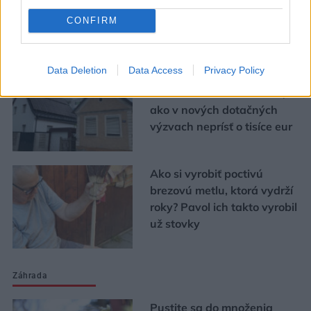
CONFIRM
Urob si sám
Data Deletion
Data Access
Privacy Policy
Chystáte sa zatepľovať
alebo meniť kotol? Návod,
ako v nových dotačných
výzvach neprísť o tisíce eur
Ako si vyrobiť poctivú
brezovú metlu, ktorá vydrží
roky? Pavol ich takto vyrobil
už stovky
Záhrada
Pustite sa do množenia