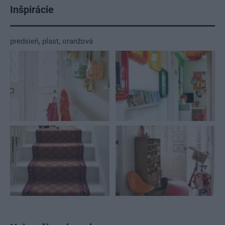
Inšpirácie
predsieň
,
plast
,
oranžová