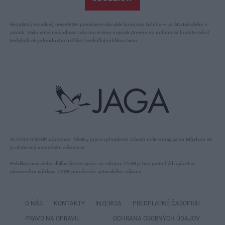
Bezplatný emailový newsletter posielame obvykle ku koncu týždňa – vo štvrtok alebo v
piatok. Vašu emailovú adresu nikomu inému neposkytneme a z odberu sa budete môcť
kedykoľvek jednoducho odhlásiť niekoľkými kliknutiami.
© JAGA GROUP a Zoznam. Všetky práva vyhradené. Obsah online magazínu Môjdom.sk
je chránený autorským zákonom.
Publikovanie alebo ďalšie šírenie správ zo zdrojov TASR je bez predchádzajúceho
písomného súhlasu TASR porušením autorského zákona.
O NÁS
KONTAKTY
INZERCIA
PREDPLATNÉ ČASOPISU
PRÁVO NA OPRAVU
OCHRANA OSOBNÝCH ÚDAJOV