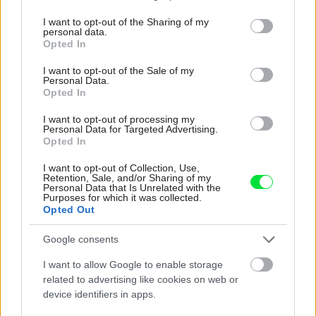
services and may gather and store information including but
not limited to your visit or usage behaviour. You may click to
I want to opt-out of the Sharing of my
personal data.
grant or deny consent to Google and its third-party tags to
Opted In
Najnovšie časopisy
use your data for below specified purposes in below Google
consent section.
I want to opt-out of the Sale of my
Personal Data.
Opted In
I want to opt-out of processing my
Personal Data for Targeted Advertising.
Opted In
I want to opt-out of Collection, Use,
Retention, Sale, and/or Sharing of my
Personal Data that Is Unrelated with the
Purposes for which it was collected.
Opted Out
Môj dom 07-08/2026
Google consents
I want to allow Google to enable storage
related to advertising like cookies on web or
device identifiers in apps.