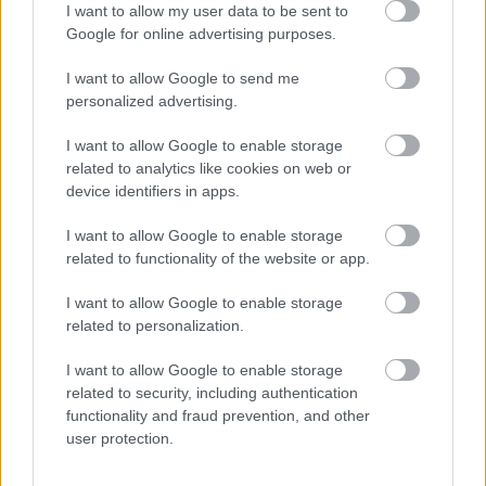
I want to allow my user data to be sent to
Google for online advertising purposes.
I want to allow Google to send me
personalized advertising.
Mohlo by vás zaujímať
I want to allow Google to enable storage
related to analytics like cookies on web or
device identifiers in apps.
ASB.sk
I want to allow Google to enable storage
Veľký posun v príprave
related to functionality of the website or app.
tunela Karpaty: NDS hľadá
zhotoviteľa projektovej
I want to allow Google to enable storage
dokumentácie
related to personalization.
I want to allow Google to enable storage
related to security, including authentication
Pod asfaltom bola vzácna
functionality and fraud prevention, and other
dlažba. Nádvorie Pistoriho
user protection.
paláca dostalo novú
energiu