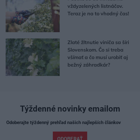
vždyzelených listnáčov.
Teraz je na to vhodný čas!
Zlaté žltnutie viniča sa šíri
Slovenskom. Čo si treba
všímať a čo musí urobiť aj
bežný záhradkár?
Týždenné novinky emailom
Odoberajte týždenný prehľad našich najlepších článkov
ODOBERAŤ