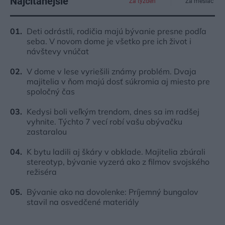
Najčítanejšie
Za týždeň
Za mesiac
Deti odrástli, rodičia majú bývanie presne podľa
seba. V novom dome je všetko pre ich život i
návštevy vnúčat
V dome v lese vyriešili známy problém. Dvaja
majitelia v ňom majú dosť súkromia aj miesto pre
spoločný čas
Kedysi boli veľkým trendom, dnes sa im radšej
vyhnite. Týchto 7 vecí robí vašu obývačku
zastaralou
K bytu ladili aj škáry v obklade. Majitelia zbúrali
stereotyp, bývanie vyzerá ako z filmov svojského
režiséra
Bývanie ako na dovolenke: Príjemný bungalov
stavil na osvedčené materiály