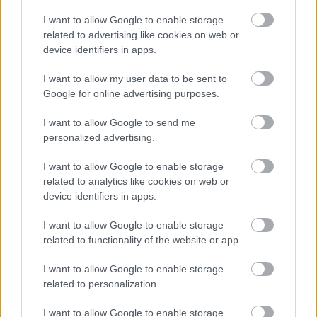
I want to allow Google to enable storage
related to advertising like cookies on web or
device identifiers in apps.
I want to allow my user data to be sent to
Google for online advertising purposes.
I want to allow Google to send me
personalized advertising.
Najnovšie príspevky
I want to allow Google to enable storage
related to analytics like cookies on web or
Re: Takto sa rieši málo úložného miesta. V tomto byte
device identifiers in apps.
stačil jeden prvok | Môjdom.sk
My napríklad labky utierame hneď pri dverách a doma pred dvere
I want to allow Google to enable storage
používame tyčový ETA Terier…
related to functionality of the website or app.
Re: Takto sa rieši málo úložného miesta. V tomto byte
I want to allow Google to enable storage
stačil jeden prvok | Môjdom.sk
related to personalization.
Dizajn je to nádherný, tá brezová preglejka a čisté línie vyzerajú super.
Ale vždy, keď…
I want to allow Google to enable storage