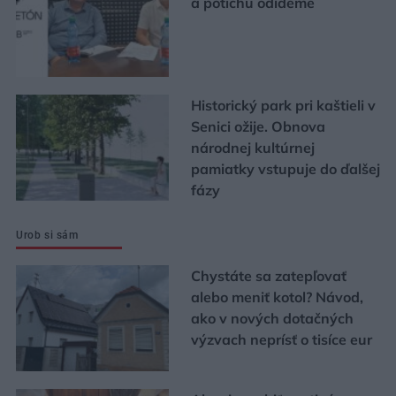
a potichu odídeme
Historický park pri kaštieli v
Senici ožije. Obnova
národnej kultúrnej
pamiatky vstupuje do ďalšej
fázy
Urob si sám
Chystáte sa zatepľovať
alebo meniť kotol? Návod,
ako v nových dotačných
výzvach neprísť o tisíce eur