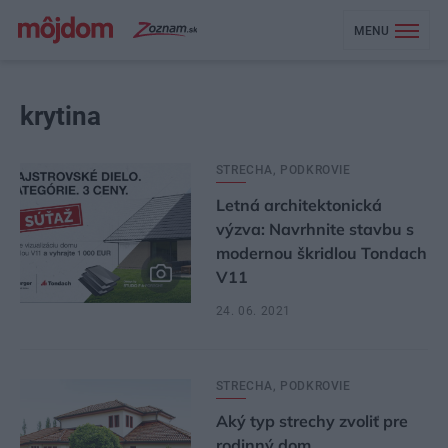
MENU
krytina
STRECHA, PODKROVIE
Letná architektonická
výzva: Navrhnite stavbu s
modernou škridlou Tondach
V11
24. 06. 2021
STRECHA, PODKROVIE
Aký typ strechy zvoliť pre
rodinný dom