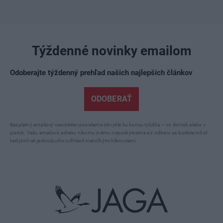
Týždenné novinky emailom
Odoberajte týždenný prehľad našich najlepších článkov
ODOBERAŤ
Bezplatný emailový newsletter posielame obvykle ku koncu týždňa – vo štvrtok alebo v
piatok. Vašu emailovú adresu nikomu inému neposkytneme a z odberu sa budete môcť
kedykoľvek jednoducho odhlásiť niekoľkými kliknutiami.