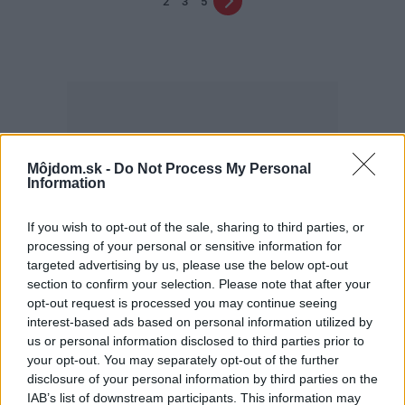
2
3
5
Môjdom.sk -
Do Not Process My Personal
Najčítanejšie
Information
Za týždeň
Za mesiac
If you wish to opt-out of the sale, sharing to third parties, or
Deti odrástli, rodičia majú bývanie presne podľa
processing of your personal or sensitive information for
seba. V novom dome je všetko pre ich život i
targeted advertising by us, please use the below opt-out
návštevy vnúčat
section to confirm your selection. Please note that after your
opt-out request is processed you may continue seeing
V dome v lese vyriešili známy problém. Dvaja
interest-based ads based on personal information utilized by
majitelia v ňom majú dosť súkromia aj miesto pre
us or personal information disclosed to third parties prior to
spoločný čas
your opt-out. You may separately opt-out of the further
disclosure of your personal information by third parties on the
Kedysi boli veľkým trendom, dnes sa im radšej
IAB’s list of downstream participants. This information may
vyhnite. Týchto 7 vecí robí vašu obývačku