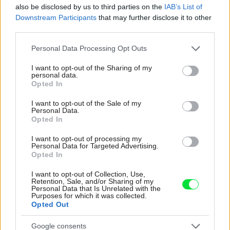
also be disclosed by us to third parties on the
IAB’s List of
zastaralou
Downstream Participants
that may further disclose it to other
K bytu ladili aj škáry v obklade. Majitelia zbúrali
third parties.
stereotyp, bývanie vyzerá ako z filmov svojského
Please note that this website/app uses one or more Google
Personal Data Processing Opt Outs
režiséra
services and may gather and store information including but
not limited to your visit or usage behaviour. You may click to
I want to opt-out of the Sharing of my
Bývanie ako na dovolenke: Príjemný bungalov
personal data.
grant or deny consent to Google and its third-party tags to
stavil na osvedčené materiály
Opted In
use your data for below specified purposes in below Google
consent section.
I want to opt-out of the Sale of my
Personal Data.
Inšpirácie
Opted In
I want to opt-out of processing my
kúpeľňa
,
drevo
,
zelená
Personal Data for Targeted Advertising.
Opted In
I want to opt-out of Collection, Use,
Retention, Sale, and/or Sharing of my
Personal Data that Is Unrelated with the
Purposes for which it was collected.
Opted Out
Google consents