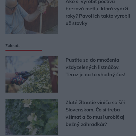
Ako si vyrobiť poctivú
brezovú metlu, ktorá vydrží
roky? Pavol ich takto vyrobil
už stovky
Záhrada
Pustite sa do množenia
vždyzelených listnáčov.
Teraz je na to vhodný čas!
Zlaté žltnutie viniča sa šíri
Slovenskom. Čo si treba
všímať a čo musí urobiť aj
bežný záhradkár?