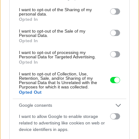
services and may gather and store information including but
not limited to your visit or usage behaviour. You may click to
I want to opt-out of the Sharing of my
personal data.
grant or deny consent to Google and its third-party tags to
Opted In
Najnovšie časopisy
use your data for below specified purposes in below Google
consent section.
I want to opt-out of the Sale of my
Personal Data.
Opted In
I want to opt-out of processing my
Personal Data for Targeted Advertising.
Opted In
I want to opt-out of Collection, Use,
Retention, Sale, and/or Sharing of my
Personal Data that Is Unrelated with the
Purposes for which it was collected.
Opted Out
Môj dom 07-08/2026
Google consents
I want to allow Google to enable storage
related to advertising like cookies on web or
device identifiers in apps.