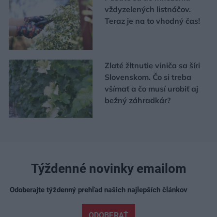
vždyzelených listnáčov.
Teraz je na to vhodný čas!
Zlaté žltnutie viniča sa šíri
Slovenskom. Čo si treba
všímať a čo musí urobiť aj
bežný záhradkár?
Týždenné novinky emailom
Odoberajte týždenný prehľad našich najlepších článkov
ODOBERAŤ