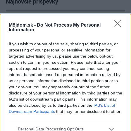
Najnovšie príspevky
Re: Takto sa rieši málo úložného miesta. V tomto byte
Môjdom.sk -
Do Not Process My Personal
stačil jeden prvok | Môjdom.sk
Information
My napríklad labky utierame hneď pri dverách a doma pred dvere
používame tyčový ETA Terier…
If you wish to opt-out of the sale, sharing to third parties, or
Re: Takto sa rieši málo úložného miesta. V tomto byte
processing of your personal or sensitive information for
stačil jeden prvok | Môjdom.sk
targeted advertising by us, please use the below opt-out
Dizajn je to nádherný, tá brezová preglejka a čisté línie vyzerajú super.
section to confirm your selection. Please note that after your
Ale vždy, keď…
opt-out request is processed you may continue seeing
interest-based ads based on personal information utilized by
Re: Toto je najväčší mýtus pri ošetrení dreva a môže vás
us or personal information disclosed to third parties prior to
vyjsť draho. Ako ho ochrániť pred hnitím a škodcami?
your opt-out. You may separately opt-out of the further
clovek by cakal ze vysusene drahe drevo bolo predtym naparovane aby
disclosure of your personal information by third parties on the
sa zbavilo zarodkov skodcov...
IAB’s list of downstream participants. This information may
also be disclosed by us to third parties on the
IAB’s List of
Downstream Participants
that may further disclose it to other
third parties.
Please note that this website/app uses one or more Google
Personal Data Processing Opt Outs