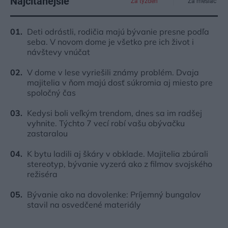
Najčítanejšie
Za týždeň
Za mesiac
Deti odrástli, rodičia majú bývanie presne podľa
seba. V novom dome je všetko pre ich život i
návštevy vnúčat
V dome v lese vyriešili známy problém. Dvaja
majitelia v ňom majú dosť súkromia aj miesto pre
spoločný čas
Kedysi boli veľkým trendom, dnes sa im radšej
vyhnite. Týchto 7 vecí robí vašu obývačku
zastaralou
K bytu ladili aj škáry v obklade. Majitelia zbúrali
stereotyp, bývanie vyzerá ako z filmov svojského
režiséra
Bývanie ako na dovolenke: Príjemný bungalov
stavil na osvedčené materiály