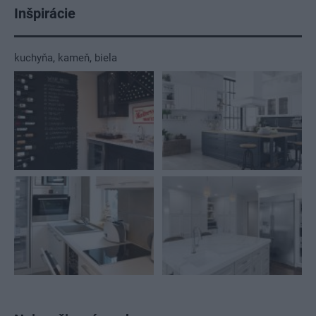
Inšpirácie
kuchyňa
,
kameň
,
biela