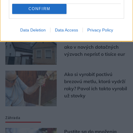
fázy
CONFIRM
Urob si sám
Data Deletion
Data Access
Privacy Policy
Chystáte sa zatepľovať
alebo meniť kotol? Návod,
ako v nových dotačných
výzvach neprísť o tisíce eur
Ako si vyrobiť poctivú
brezovú metlu, ktorá vydrží
roky? Pavol ich takto vyrobil
už stovky
Záhrada
Pustite sa do množenia