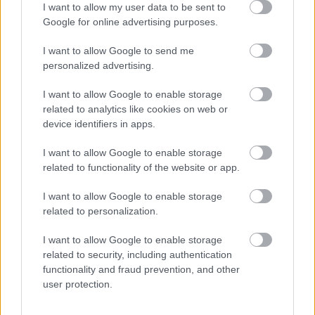
I want to allow my user data to be sent to
Google for online advertising purposes.
I want to allow Google to send me
personalized advertising.
Mohlo by vás zaujímať
I want to allow Google to enable storage
related to analytics like cookies on web or
device identifiers in apps.
ASB.sk
I want to allow Google to enable storage
Strabag: Potichu sme prišli
related to functionality of the website or app.
a potichu odídeme
I want to allow Google to enable storage
related to personalization.
I want to allow Google to enable storage
related to security, including authentication
Historický park pri kaštieli v
functionality and fraud prevention, and other
Senici ožije. Obnova
user protection.
národnej kultúrnej
pamiatky vstupuje do ďalšej