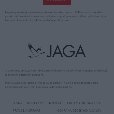
Bezplatný emailový newsletter posielame obvykle ku koncu týždňa – vo štvrtok alebo v
piatok. Vašu emailovú adresu nikomu inému neposkytneme a z odberu sa budete môcť
kedykoľvek jednoducho odhlásiť niekoľkými kliknutiami.
© JAGA GROUP a Zoznam. Všetky práva vyhradené. Obsah online magazínu Môjdom.sk
je chránený autorským zákonom.
Publikovanie alebo ďalšie šírenie správ zo zdrojov TASR je bez predchádzajúceho
písomného súhlasu TASR porušením autorského zákona.
O NÁS
KONTAKTY
INZERCIA
PREDPLATNÉ ČASOPISU
PRÁVO NA OPRAVU
OCHRANA OSOBNÝCH ÚDAJOV