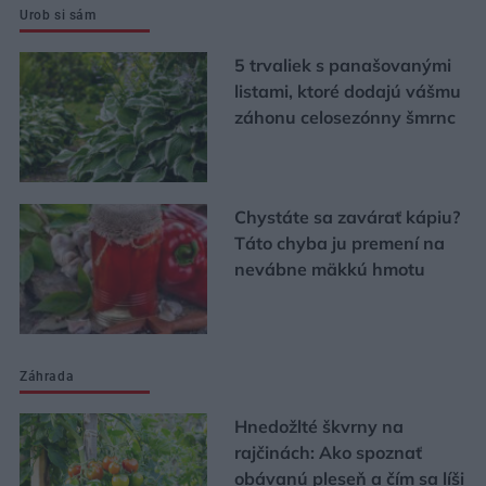
Urob si sám
5 trvaliek s panašovanými
listami, ktoré dodajú vášmu
záhonu celosezónny šmrnc
Chystáte sa zavárať kápiu?
Táto chyba ju premení na
nevábne mäkkú hmotu
Záhrada
Hnedožlté škvrny na
rajčinách: Ako spoznať
obávanú pleseň a čím sa líši