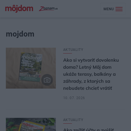
MENU
mojdom
AKTUALITY
Ako si vytvoriť dovolenku
doma? Letný Môj dom
ukáže terasy, balkóny a
záhrady, z ktorých sa
nebudete chcieť vrátiť
10. 07. 2026
AKTUALITY
Ako znížiť účty a zvýšiť