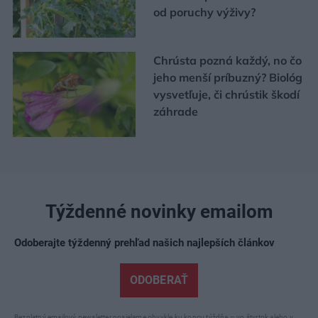
od poruchy výživy?
Chrústa pozná každý, no čo
jeho menší príbuzný? Biológ
vysvetľuje, či chrústik škodí
záhrade
Týždenné novinky emailom
Odoberajte týždenný prehľad našich najlepších článkov
ODOBERAŤ
Bezplatný emailový newsletter posielame obvykle ku koncu týždňa – vo štvrtok alebo v