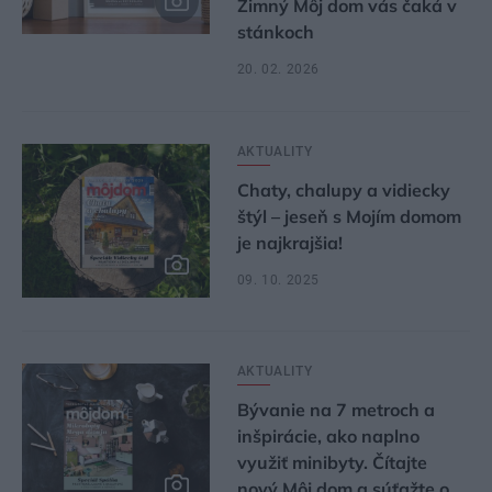
Zimný Môj dom vás čaká v
stánkoch
20. 02. 2026
AKTUALITY
Chaty, chalupy a vidiecky
štýl – jeseň s Mojím domom
je najkrajšia!
09. 10. 2025
AKTUALITY
Bývanie na 7 metroch a
inšpirácie, ako naplno
využiť minibyty. Čítajte
nový Môj dom a súťažte o