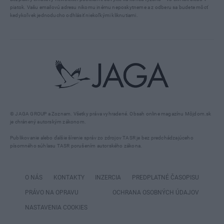
piatok. Vašu emailovú adresu nikomu inému neposkytneme a z odberu sa budete môcť
kedykoľvek jednoducho odhlásiť niekoľkými kliknutiami.
© JAGA GROUP a Zoznam. Všetky práva vyhradené. Obsah online magazínu Môjdom.sk
je chránený autorským zákonom.
Publikovanie alebo ďalšie šírenie správ zo zdrojov TASR je bez predchádzajúceho
písomného súhlasu TASR porušením autorského zákona.
O NÁS
KONTAKTY
INZERCIA
PREDPLATNÉ ČASOPISU
PRÁVO NA OPRAVU
OCHRANA OSOBNÝCH ÚDAJOV
NASTAVENIA COOKIES