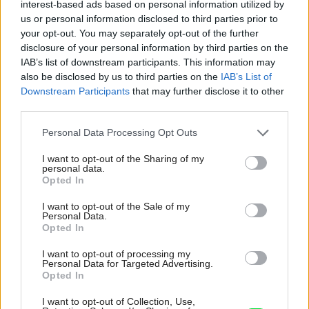
interest-based ads based on personal information utilized by
seba. V novom dome je všetko pre ich život i
us or personal information disclosed to third parties prior to
návštevy vnúčat
your opt-out. You may separately opt-out of the further
disclosure of your personal information by third parties on the
Žije pri lese, chová sliepky a uspáva ju rieka.
IAB’s list of downstream participants. This information may
Miestni remeselníci vytvorili bývanie, ktoré vyzerá
ako malý raj
also be disclosed by us to third parties on the
IAB’s List of
Downstream Participants
that may further disclose it to other
K bytu ladili aj škáry v obklade. Majitelia zbúrali
third parties.
stereotyp, bývanie vyzerá ako z filmov svojského
Please note that this website/app uses one or more Google
režiséra
Personal Data Processing Opt Outs
services and may gather and store information including but
not limited to your visit or usage behaviour. You may click to
I want to opt-out of the Sharing of my
Pridajte túto surovinu do prania, obliečky budú
personal data.
hladšie a pevnejšie. Starý trik z hotelov poznali už
grant or deny consent to Google and its third-party tags to
Opted In
naše babičky
use your data for below specified purposes in below Google
consent section.
I want to opt-out of the Sale of my
Kedysi boli veľkým trendom, dnes sa im radšej
Personal Data.
Opted In
vyhnite. Týchto 7 vecí robí vašu obývačku
zastaralou
I want to opt-out of processing my
Personal Data for Targeted Advertising.
Opted In
Inšpirácie
I want to opt-out of Collection, Use,