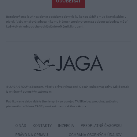
ODOBERAŤ
Bezplatný emailový newsletter posielame obvykle ku koncu týždňa – vo štvrtok alebo v
piatok. Vašu emailovú adresu nikomu inému neposkytneme a z odberu sa budete môcť
kedykoľvek jednoducho odhlásiť niekoľkými kliknutiami.
© JAGA GROUP a Zoznam. Všetky práva vyhradené. Obsah online magazínu Môjdom.sk
je chránený autorským zákonom.
Publikovanie alebo ďalšie šírenie správ zo zdrojov TASR je bez predchádzajúceho
písomného súhlasu TASR porušením autorského zákona.
O NÁS
KONTAKTY
INZERCIA
PREDPLATNÉ ČASOPISU
PRÁVO NA OPRAVU
OCHRANA OSOBNÝCH ÚDAJOV