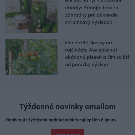
Recept na rýchlokvasené
uhorky: Pridajte toto zo
záhradky pre dokonale
chrumkavý výsledok
Hnedožlté škvrny na
rajčinách: Ako spoznať
obávanú pleseň a čím sa líši
od poruchy výživy?
Týždenné novinky emailom
Odoberajte týždenný prehľad našich najlepších článkov