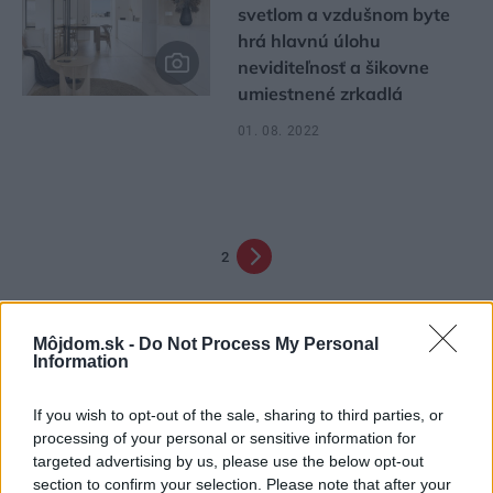
svetlom a vzdušnom byte
hrá hlavnú úlohu
neviditeľnosť a šikovne
umiestnené zrkadlá
01. 08. 2022
2
Môjdom.sk -
Do Not Process My Personal
Information
If you wish to opt-out of the sale, sharing to third parties, or
processing of your personal or sensitive information for
targeted advertising by us, please use the below opt-out
Najčítanejšie
Za týždeň
Za mesiac
section to confirm your selection. Please note that after your