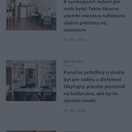
6 vynikajúcich riešení pre
malé byty! Takto šikovne
ušetríte miesto a nafúknete
úložné priestory na
maximum
09. 04. 2024
NÁVŠTEVA
Konečne príťažlivý a útulný
byt pre rodinu s dieťaťom!
Obyčajný priestor premenili
na kráľovstvo, aké by im
závideli mnohí
04. 03. 2024