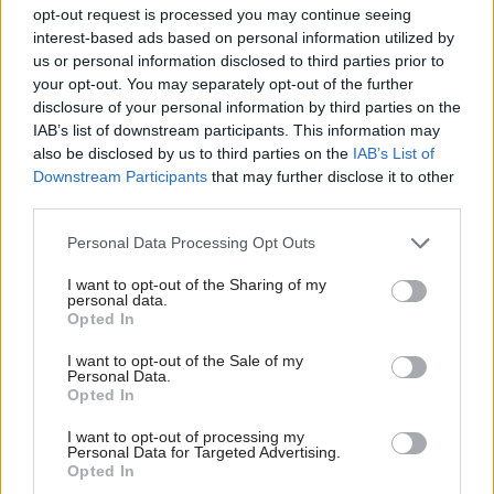
opt-out request is processed you may continue seeing
interest-based ads based on personal information utilized by
Deti odrástli, rodičia majú bývanie presne podľa
us or personal information disclosed to third parties prior to
seba. V novom dome je všetko pre ich život i
your opt-out. You may separately opt-out of the further
návštevy vnúčat
disclosure of your personal information by third parties on the
IAB’s list of downstream participants. This information may
Žije pri lese, chová sliepky a uspáva ju rieka.
also be disclosed by us to third parties on the
IAB’s List of
Miestni remeselníci vytvorili bývanie, ktoré vyzerá
Downstream Participants
that may further disclose it to other
ako malý raj
third parties.
K bytu ladili aj škáry v obklade. Majitelia zbúrali
Please note that this website/app uses one or more Google
Personal Data Processing Opt Outs
stereotyp, bývanie vyzerá ako z filmov svojského
services and may gather and store information including but
režiséra
not limited to your visit or usage behaviour. You may click to
I want to opt-out of the Sharing of my
personal data.
grant or deny consent to Google and its third-party tags to
Pridajte túto surovinu do prania, obliečky budú
Opted In
use your data for below specified purposes in below Google
hladšie a pevnejšie. Starý trik z hotelov poznali už
consent section.
naše babičky
I want to opt-out of the Sale of my
Personal Data.
Opted In
Na šírku má len 5 metrov a ľahko ho prehliadnete.
Za nenápadnou fasádou sa skrýva miesto
I want to opt-out of processing my
perfektný relax
Personal Data for Targeted Advertising.
Opted In