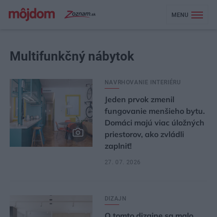
MENU
Multifunkčný nábytok
NAVRHOVANIE INTERIÉRU
Jeden prvok zmenil
fungovanie menšieho bytu.
Domáci majú viac úložných
priestorov, ako zvládli
zaplniť!
27. 07. 2026
DIZAJN
O tomto dizajne sa malo