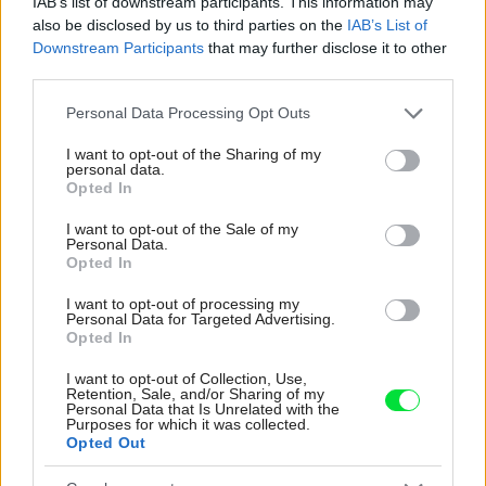
IAB’s list of downstream participants. This information may
režiséra
also be disclosed by us to third parties on the
IAB’s List of
Downstream Participants
that may further disclose it to other
Pridajte túto surovinu do prania, obliečky budú
third parties.
hladšie a pevnejšie. Starý trik z hotelov poznali už
naše babičky
Please note that this website/app uses one or more Google
Personal Data Processing Opt Outs
services and may gather and store information including but
Kedysi boli veľkým trendom, dnes sa im radšej
not limited to your visit or usage behaviour. You may click to
I want to opt-out of the Sharing of my
vyhnite. Týchto 7 vecí robí vašu obývačku
personal data.
grant or deny consent to Google and its third-party tags to
Opted In
zastaralou
use your data for below specified purposes in below Google
consent section.
I want to opt-out of the Sale of my
Personal Data.
Inšpirácie
Opted In
I want to opt-out of processing my
Personal Data for Targeted Advertising.
predsieň
,
sklo
,
biela
Opted In
I want to opt-out of Collection, Use,
Retention, Sale, and/or Sharing of my
Personal Data that Is Unrelated with the
Purposes for which it was collected.
Opted Out