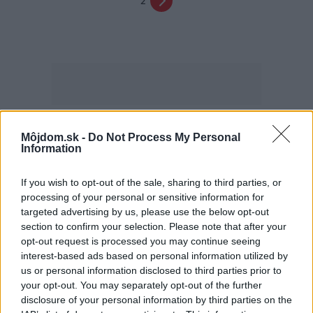
2
Môjdom.sk -
Do Not Process My Personal
Najčítanejšie
Za týždeň
Za mesiac
Information
If you wish to opt-out of the sale, sharing to third parties, or
Deti odrástli, rodičia majú bývanie presne podľa
processing of your personal or sensitive information for
seba. V novom dome je všetko pre ich život i
návštevy vnúčat
targeted advertising by us, please use the below opt-out
section to confirm your selection. Please note that after your
Žije pri lese, chová sliepky a uspáva ju rieka.
opt-out request is processed you may continue seeing
Miestni remeselníci vytvorili bývanie, ktoré vyzerá
interest-based ads based on personal information utilized by
ako malý raj
us or personal information disclosed to third parties prior to
your opt-out. You may separately opt-out of the further
K bytu ladili aj škáry v obklade. Majitelia zbúrali
disclosure of your personal information by third parties on the
stereotyp, bývanie vyzerá ako z filmov svojského