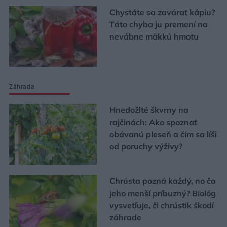
Chystáte sa zavárať kápiu?
Táto chyba ju premení na
nevábne mäkkú hmotu
Záhrada
Hnedožlté škvrny na
rajčinách: Ako spoznať
obávanú pleseň a čím sa líši
od poruchy výživy?
Chrústa pozná každý, no čo
jeho menší príbuzný? Biológ
vysvetľuje, či chrústik škodí
záhrade