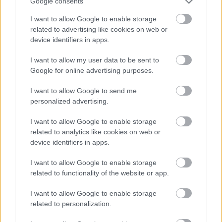
Google consents
I want to allow Google to enable storage
related to advertising like cookies on web or
device identifiers in apps.
I want to allow my user data to be sent to
Google for online advertising purposes.
I want to allow Google to send me
personalized advertising.
Najnovšie príspevky
I want to allow Google to enable storage
related to analytics like cookies on web or
device identifiers in apps.
Re: Takto sa rieši málo úložného miesta. V tomto byte
stačil jeden prvok | Môjdom.sk
I want to allow Google to enable storage
My napríklad labky utierame hneď pri dverách a doma pred dvere
používame tyčový ETA Terier…
related to functionality of the website or app.
Re: Takto sa rieši málo úložného miesta. V tomto byte
I want to allow Google to enable storage
stačil jeden prvok | Môjdom.sk
related to personalization.
Dizajn je to nádherný, tá brezová preglejka a čisté línie vyzerajú super.
Ale vždy, keď…