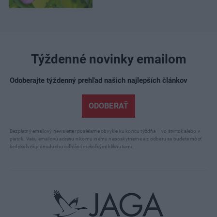
Týždenné novinky emailom
Odoberajte týždenný prehľad našich najlepších článkov
ODOBERAŤ
Bezplatný emailový newsletter posielame obvykle ku koncu týždňa – vo štvrtok alebo v
piatok. Vašu emailovú adresu nikomu inému neposkytneme a z odberu sa budete môcť
kedykoľvek jednoducho odhlásiť niekoľkými kliknutiami.