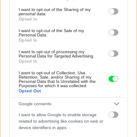
services and may gather and store information including but
not limited to your visit or usage behaviour. You may click to
I want to opt-out of the Sharing of my
personal data.
grant or deny consent to Google and its third-party tags to
Opted In
Najnovšie časopisy
use your data for below specified purposes in below Google
consent section.
I want to opt-out of the Sale of my
Personal Data.
Opted In
I want to opt-out of processing my
Personal Data for Targeted Advertising.
Opted In
I want to opt-out of Collection, Use,
Retention, Sale, and/or Sharing of my
Personal Data that Is Unrelated with the
Purposes for which it was collected.
Opted Out
Môj dom 07-08/2026
Google consents
I want to allow Google to enable storage
related to advertising like cookies on web or
device identifiers in apps.