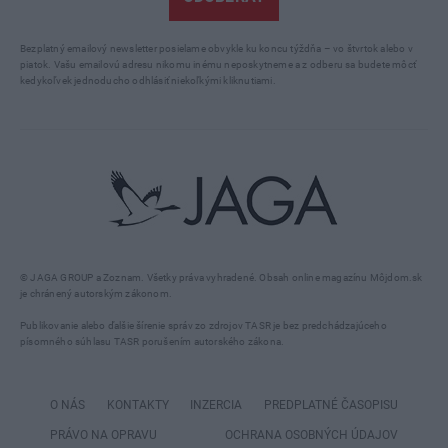
Bezplatný emailový newsletter posielame obvykle ku koncu týždňa – vo štvrtok alebo v
piatok. Vašu emailovú adresu nikomu inému neposkytneme a z odberu sa budete môcť
kedykoľvek jednoducho odhlásiť niekoľkými kliknutiami.
© JAGA GROUP a Zoznam. Všetky práva vyhradené. Obsah online magazínu Môjdom.sk
je chránený autorským zákonom.
Publikovanie alebo ďalšie šírenie správ zo zdrojov TASR je bez predchádzajúceho
písomného súhlasu TASR porušením autorského zákona.
O NÁS
KONTAKTY
INZERCIA
PREDPLATNÉ ČASOPISU
PRÁVO NA OPRAVU
OCHRANA OSOBNÝCH ÚDAJOV