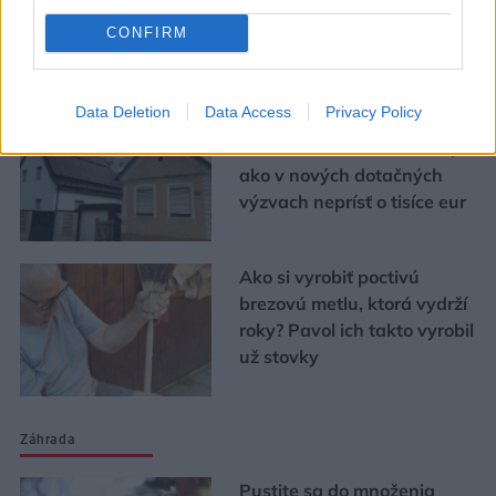
CONFIRM
Urob si sám
Data Deletion
Data Access
Privacy Policy
Chystáte sa zatepľovať
alebo meniť kotol? Návod,
ako v nových dotačných
výzvach neprísť o tisíce eur
Ako si vyrobiť poctivú
brezovú metlu, ktorá vydrží
roky? Pavol ich takto vyrobil
už stovky
Záhrada
Pustite sa do množenia