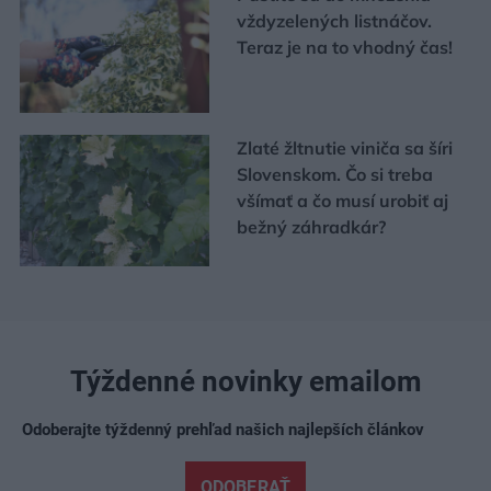
vždyzelených listnáčov.
Teraz je na to vhodný čas!
Zlaté žltnutie viniča sa šíri
Slovenskom. Čo si treba
všímať a čo musí urobiť aj
bežný záhradkár?
Týždenné novinky emailom
Odoberajte týždenný prehľad našich najlepších článkov
ODOBERAŤ