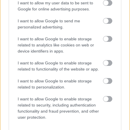
I want to allow my user data to be sent to
Google for online advertising purposes.
I want to allow Google to send me
personalized advertising.
Mohlo by vás zaujímať
I want to allow Google to enable storage
related to analytics like cookies on web or
device identifiers in apps.
ASB.sk
I want to allow Google to enable storage
Električka na skok, les za
related to functionality of the website or app.
rohom. V Dúbravke vyrastie
nový bytový dom Zelka
I want to allow Google to enable storage
related to personalization.
I want to allow Google to enable storage
related to security, including authentication
Veľký posun v príprave
functionality and fraud prevention, and other
tunela Karpaty: NDS hľadá
user protection.
zhotoviteľa projektovej
dokumentácie