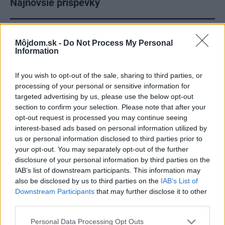
Najnovšie príspevky
Re: Takto sa rieši málo úložného miesta. V tomto byte
Môjdom.sk -
Do Not Process My Personal
stačil jeden prvok | Môjdom.sk
Information
My napríklad labky utierame hneď pri dverách a doma pred dvere
používame tyčový ETA Terier…
If you wish to opt-out of the sale, sharing to third parties, or
Re: Takto sa rieši málo úložného miesta. V tomto byte
processing of your personal or sensitive information for
stačil jeden prvok | Môjdom.sk
targeted advertising by us, please use the below opt-out
Dizajn je to nádherný, tá brezová preglejka a čisté línie vyzerajú super.
section to confirm your selection. Please note that after your
Ale vždy, keď…
opt-out request is processed you may continue seeing
interest-based ads based on personal information utilized by
Re: Toto je najväčší mýtus pri ošetrení dreva a môže vás
us or personal information disclosed to third parties prior to
vyjsť draho. Ako ho ochrániť pred hnitím a škodcami?
your opt-out. You may separately opt-out of the further
clovek by cakal ze vysusene drahe drevo bolo predtym naparovane aby
disclosure of your personal information by third parties on the
sa zbavilo zarodkov skodcov...
IAB’s list of downstream participants. This information may
also be disclosed by us to third parties on the
IAB’s List of
Downstream Participants
that may further disclose it to other
third parties.
Please note that this website/app uses one or more Google
Personal Data Processing Opt Outs