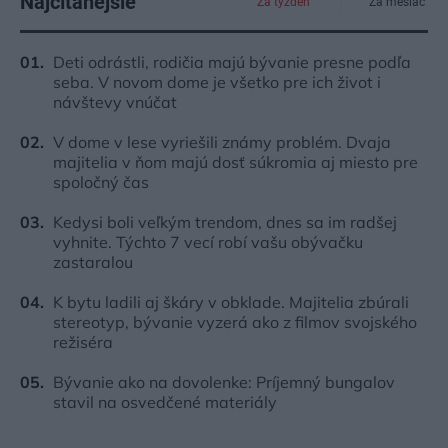
Najčítanejšie
Za týždeň
Za mesiac
Deti odrástli, rodičia majú bývanie presne podľa
seba. V novom dome je všetko pre ich život i
návštevy vnúčat
V dome v lese vyriešili známy problém. Dvaja
majitelia v ňom majú dosť súkromia aj miesto pre
spoločný čas
Kedysi boli veľkým trendom, dnes sa im radšej
vyhnite. Týchto 7 vecí robí vašu obývačku
zastaralou
K bytu ladili aj škáry v obklade. Majitelia zbúrali
stereotyp, bývanie vyzerá ako z filmov svojského
režiséra
Bývanie ako na dovolenke: Príjemný bungalov
stavil na osvedčené materiály