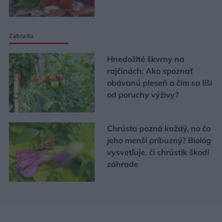
Záhrada
Hnedožlté škvrny na
rajčinách: Ako spoznať
obávanú pleseň a čím sa líši
od poruchy výživy?
Chrústa pozná každý, no čo
jeho menší príbuzný? Biológ
vysvetľuje, či chrústik škodí
záhrade