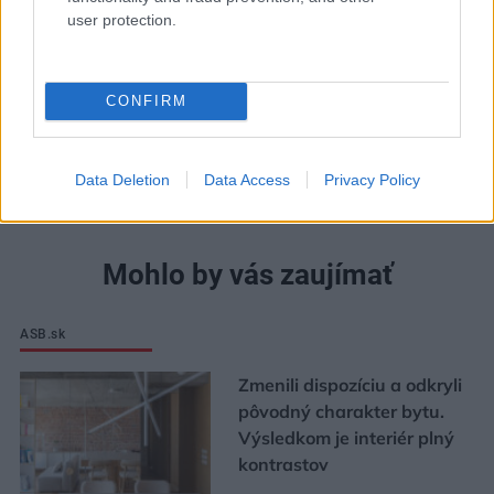
user protection.
CONFIRM
Data Deletion
Data Access
Privacy Policy
Mohlo by vás zaujímať
ASB.sk
Zmenili dispozíciu a odkryli
pôvodný charakter bytu.
Výsledkom je interiér plný
kontrastov