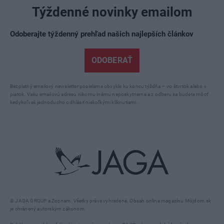
Týždenné novinky emailom
Odoberajte týždenný prehľad našich najlepších článkov
ODOBERAŤ
Bezplatný emailový newsletter posielame obvykle ku koncu týždňa – vo štvrtok alebo v
piatok. Vašu emailovú adresu nikomu inému neposkytneme a z odberu sa budete môcť
kedykoľvek jednoducho odhlásiť niekoľkými kliknutiami.
© JAGA GROUP a Zoznam. Všetky práva vyhradené. Obsah online magazínu Môjdom.sk
je chránený autorským zákonom.