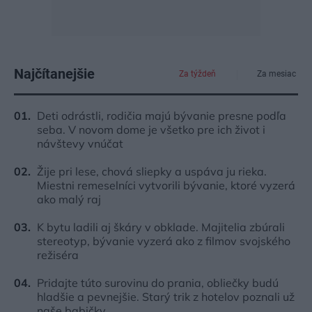
Najčítanejšie
Za týždeň
Za mesiac
Deti odrástli, rodičia majú bývanie presne podľa
seba. V novom dome je všetko pre ich život i
návštevy vnúčat
Žije pri lese, chová sliepky a uspáva ju rieka.
Miestni remeselníci vytvorili bývanie, ktoré vyzerá
ako malý raj
K bytu ladili aj škáry v obklade. Majitelia zbúrali
stereotyp, bývanie vyzerá ako z filmov svojského
režiséra
Pridajte túto surovinu do prania, obliečky budú
hladšie a pevnejšie. Starý trik z hotelov poznali už
naše babičky