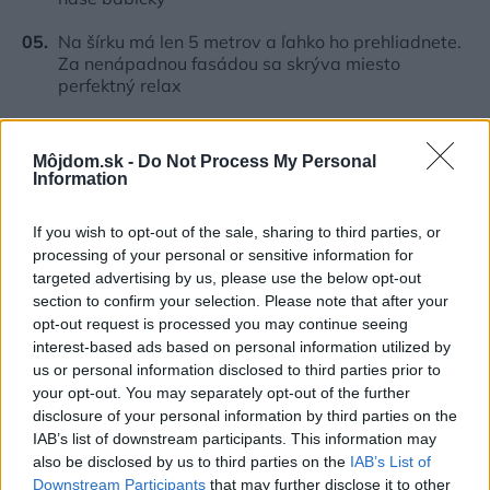
Na šírku má len 5 metrov a ľahko ho prehliadnete.
Za nenápadnou fasádou sa skrýva miesto
perfektný relax
Inšpirácie
Môjdom.sk -
Do Not Process My Personal
Information
jedáleň
,
kov
,
červená
If you wish to opt-out of the sale, sharing to third parties, or
processing of your personal or sensitive information for
targeted advertising by us, please use the below opt-out
section to confirm your selection. Please note that after your
opt-out request is processed you may continue seeing
interest-based ads based on personal information utilized by
us or personal information disclosed to third parties prior to
your opt-out. You may separately opt-out of the further
disclosure of your personal information by third parties on the
IAB’s list of downstream participants. This information may
also be disclosed by us to third parties on the
IAB’s List of
Downstream Participants
that may further disclose it to other