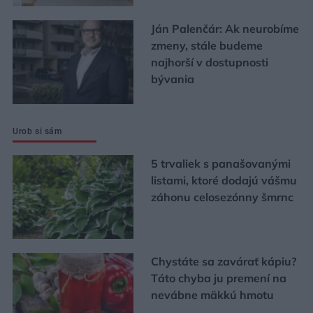
Ján Palenčár: Ak neurobíme
zmeny, stále budeme
najhorší v dostupnosti
bývania
Urob si sám
5 trvaliek s panašovanými
listami, ktoré dodajú vášmu
záhonu celosezónny šmrnc
Chystáte sa zavárať kápiu?
Táto chyba ju premení na
nevábne mäkkú hmotu