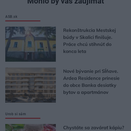
Mohlo by vás zaujímať
ASB.sk
Rekonštrukcia Mestskej
búdy v Skalici finišuje.
Práce chcú stihnúť do
konca leta
Nové bývanie pri Sĺňave.
Ardea Residence prinesie
do obce Banka desiatky
bytov a apartmánov
Urob si sám
Chystáte sa zavárať kápiu?