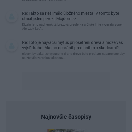
Re: Takto sa rieši málo úložného miesta. V tomto byte
stačil jeden prvok | Môjdom.sk
Dizajn je to nádherný, tá brezová preglejka a čisté línie vyzerajú super.
Ale vždy, keď…
Re: Toto je najväčší mýtus pri ošetrení dreva a môže vás
vyjsť draho. Ako ho ochrániť pred hnitím a škodcami?
clovek by cakal ze vysusene drahe drevo bolo predtym naparovane aby
sa zbavilo zarodkov skodcov...
Najnovšie časopisy