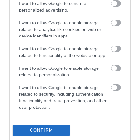
I want to allow Google to send me
stereotyp, bývanie vyzerá ako z filmov svojského
personalized advertising.
režiséra
I want to allow Google to enable storage
Kedysi boli veľkým trendom, dnes sa im radšej
related to analytics like cookies on web or
vyhnite. Týchto 7 vecí robí vašu obývačku
device identifiers in apps.
zastaralou
I want to allow Google to enable storage
V dome v lese vyriešili známy problém. Dvaja
related to functionality of the website or app.
majitelia v ňom majú dosť súkromia aj miesto pre
spoločný čas
I want to allow Google to enable storage
Žije pri lese, chová sliepky a uspáva ju rieka.
related to personalization.
Miestni remeselníci vytvorili bývanie, ktoré vyzerá
ako malý raj
I want to allow Google to enable storage
related to security, including authentication
functionality and fraud prevention, and other
Inšpirácie
user protection.
spálňa
,
textil
,
sivá
CONFIRM