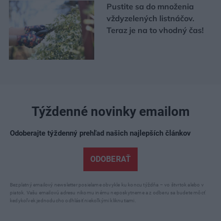
Pustite sa do množenia
vždyzelených listnáčov.
Teraz je na to vhodný čas!
Týždenné novinky emailom
Odoberajte týždenný prehľad našich najlepších článkov
ODOBERAŤ
Bezplatný emailový newsletter posielame obvykle ku koncu týždňa – vo štvrtok alebo v
piatok. Vašu emailovú adresu nikomu inému neposkytneme a z odberu sa budete môcť
kedykoľvek jednoducho odhlásiť niekoľkými kliknutiami.