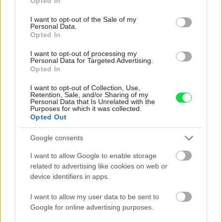
Opted In
use your data for below specified purposes in below Google
rodinný dom
consent section.
I want to opt-out of the Sale of my
Personal Data.
Opted In
I want to opt-out of processing my
Zdieľať článok
Personal Data for Targeted Advertising.
Opted In
I want to opt-out of Collection, Use,
Retention, Sale, and/or Sharing of my
Personal Data that Is Unrelated with the
Purposes for which it was collected.
Opted Out
Google consents
Najčítanejšie
Za týždeň
Za mesiac
I want to allow Google to enable storage
related to advertising like cookies on web or
device identifiers in apps.
Deti odrástli, rodičia majú bývanie presne podľa
seba. V novom dome je všetko pre ich život i
I want to allow my user data to be sent to
návštevy vnúčat
Google for online advertising purposes.
K bytu ladili aj škáry v obklade. Majitelia zbúrali