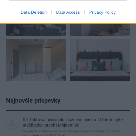
Data Deletion
Data Access
Privacy Policy
Najnovšie príspevky
Re: Takto sa rieši málo úložného miesta. V tomto byte
stačil jeden prvok | Môjdom.sk
My napríklad labky utierame hneď pri dverách a doma pred dvere
používame tyčový ETA Terier…