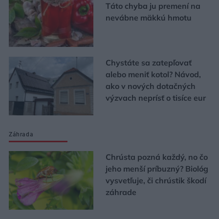
Táto chyba ju premení na
nevábne mäkkú hmotu
Chystáte sa zatepľovať
alebo meniť kotol? Návod,
ako v nových dotačných
výzvach neprísť o tisíce eur
Záhrada
Chrústa pozná každý, no čo
jeho menší príbuzný? Biológ
vysvetľuje, či chrústik škodí
záhrade