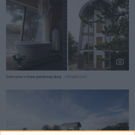
Dom snov v tvare pieskovej duny
intrhalld.com