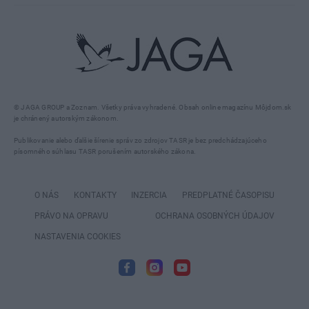
© JAGA GROUP a Zoznam. Všetky práva vyhradené. Obsah online magazínu Môjdom.sk
je chránený autorským zákonom.
Publikovanie alebo ďalšie šírenie správ zo zdrojov TASR je bez predchádzajúceho
písomného súhlasu TASR porušením autorského zákona.
O NÁS
KONTAKTY
INZERCIA
PREDPLATNÉ ČASOPISU
PRÁVO NA OPRAVU
OCHRANA OSOBNÝCH ÚDAJOV
NASTAVENIA COOKIES