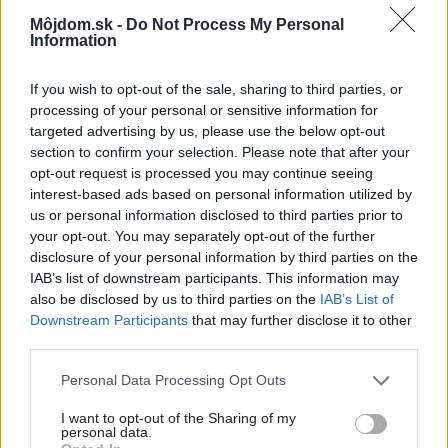
Môjdom.sk -
Do Not Process My Personal
Information
If you wish to opt-out of the sale, sharing to third parties, or
processing of your personal or sensitive information for
targeted advertising by us, please use the below opt-out
Dom snov v tvare pieskovej duny
intrhalld.com
section to confirm your selection. Please note that after your
opt-out request is processed you may continue seeing
interest-based ads based on personal information utilized by
Aj takto môže vyzerať zhmotnený sen o vlastnom bývaní. Aký je
us or personal information disclosed to third parties prior to
ten váš?
your opt-out. You may separately opt-out of the further
disclosure of your personal information by third parties on the
IAB’s list of downstream participants. This information may
also be disclosed by us to third parties on the
IAB’s List of
Downstream Participants
that may further disclose it to other
foto:
inthralld.com
third parties.
Please note that this website/app uses one or more Google
Kategória:
Návšteva
Personal Data Processing Opt Outs
services and may gather and store information including but
not limited to your visit or usage behaviour. You may click to
I want to opt-out of the Sharing of my
personal data.
Tagy:
drevostavba
poschodový
grant or deny consent to Google and its third-party tags to