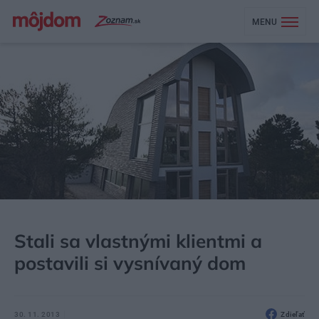
MENU
MÔJDOM
BÝVANIE
NÁVŠTEVA
Stali sa vlastnými klientmi a
postavili si vysnívaný dom
30. 11. 2013
Zdieľať