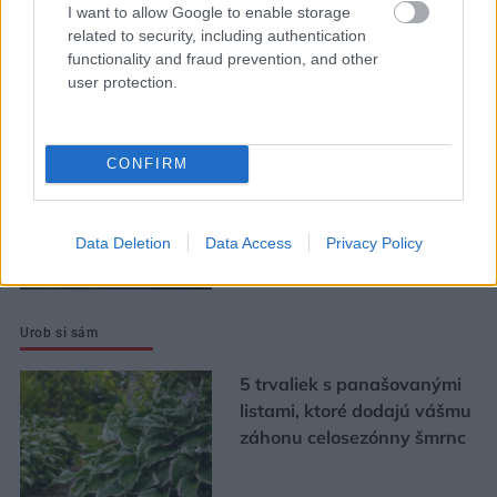
I want to allow Google to enable storage
Zmenili dispozíciu a odkryli
related to security, including authentication
pôvodný charakter bytu.
functionality and fraud prevention, and other
Výsledkom je interiér plný
user protection.
kontrastov
CONFIRM
Ján Palenčár: Ak neurobíme
zmeny, stále budeme
najhorší v dostupnosti
Data Deletion
Data Access
Privacy Policy
bývania
Urob si sám
5 trvaliek s panašovanými
listami, ktoré dodajú vášmu
záhonu celosezónny šmrnc