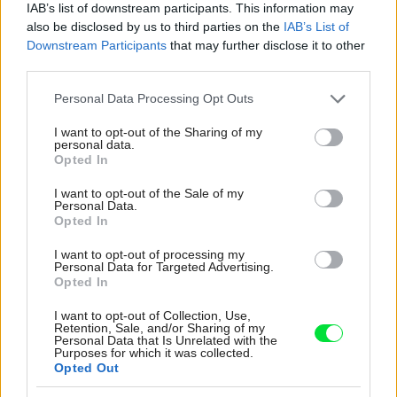
IAB’s list of downstream participants. This information may
Ale vždy, keď…
also be disclosed by us to third parties on the
IAB’s List of
Downstream Participants
that may further disclose it to other
Re: Toto je najväčší mýtus pri ošetrení dreva a môže vás
third parties.
vyjsť draho. Ako ho ochrániť pred hnitím a škodcami?
clovek by cakal ze vysusene drahe drevo bolo predtym naparovane aby
Please note that this website/app uses one or more Google
sa zbavilo zarodkov skodcov...
Personal Data Processing Opt Outs
services and may gather and store information including but
not limited to your visit or usage behaviour. You may click to
I want to opt-out of the Sharing of my
personal data.
grant or deny consent to Google and its third-party tags to
Opted In
use your data for below specified purposes in below Google
consent section.
I want to opt-out of the Sale of my
Personal Data.
Opted In
I want to opt-out of processing my
Personal Data for Targeted Advertising.
Najnovšie časopisy
Opted In
I want to opt-out of Collection, Use,
Retention, Sale, and/or Sharing of my
Personal Data that Is Unrelated with the
Purposes for which it was collected.
Opted Out