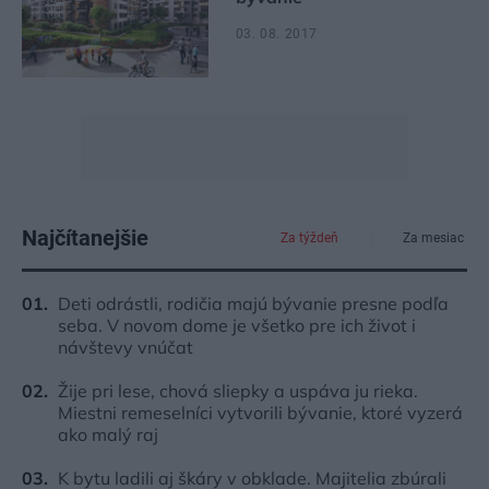
03. 08. 2017
Najčítanejšie
Za týždeň
Za mesiac
Deti odrástli, rodičia majú bývanie presne podľa
seba. V novom dome je všetko pre ich život i
návštevy vnúčat
Žije pri lese, chová sliepky a uspáva ju rieka.
Miestni remeselníci vytvorili bývanie, ktoré vyzerá
ako malý raj
K bytu ladili aj škáry v obklade. Majitelia zbúrali