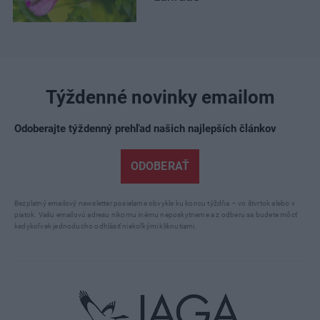
Týždenné novinky emailom
Odoberajte týždenný prehľad našich najlepších článkov
ODOBERAŤ
Bezplatný emailový newsletter posielame obvykle ku koncu týždňa – vo štvrtok alebo v
piatok. Vašu emailovú adresu nikomu inému neposkytneme a z odberu sa budete môcť
kedykoľvek jednoducho odhlásiť niekoľkými kliknutiami.