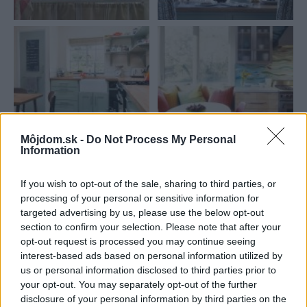
Môjdom.sk -
Do Not Process My Personal
Information
Najnovšie príspevky
If you wish to opt-out of the sale, sharing to third parties, or
processing of your personal or sensitive information for
Re: Takto sa rieši málo úložného miesta. V tomto byte
targeted advertising by us, please use the below opt-out
stačil jeden prvok | Môjdom.sk
section to confirm your selection. Please note that after your
My napríklad labky utierame hneď pri dverách a doma pred dvere
opt-out request is processed you may continue seeing
používame tyčový ETA Terier…
interest-based ads based on personal information utilized by
us or personal information disclosed to third parties prior to
Re: Takto sa rieši málo úložného miesta. V tomto byte
your opt-out. You may separately opt-out of the further
stačil jeden prvok | Môjdom.sk
disclosure of your personal information by third parties on the
Dizajn je to nádherný, tá brezová preglejka a čisté línie vyzerajú super.