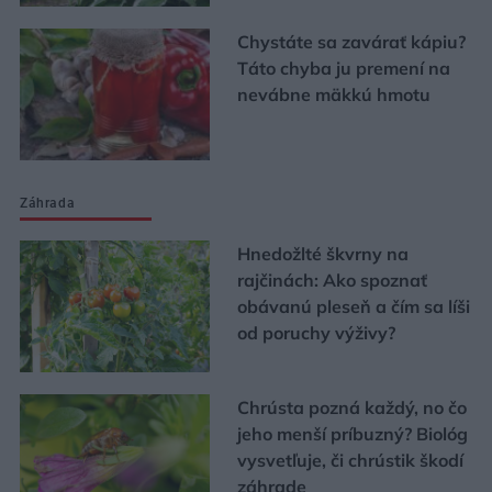
Chystáte sa zavárať kápiu?
Táto chyba ju premení na
nevábne mäkkú hmotu
Záhrada
Hnedožlté škvrny na
rajčinách: Ako spoznať
obávanú pleseň a čím sa líši
od poruchy výživy?
Chrústa pozná každý, no čo
jeho menší príbuzný? Biológ
vysvetľuje, či chrústik škodí
záhrade