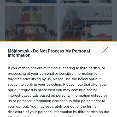
Môjdom.sk -
Do Not Process My Personal
Information
Najnovšie príspevky
If you wish to opt-out of the sale, sharing to third parties, or
processing of your personal or sensitive information for
Re: Takto sa rieši málo úložného miesta. V tomto byte
targeted advertising by us, please use the below opt-out
stačil jeden prvok | Môjdom.sk
section to confirm your selection. Please note that after your
My napríklad labky utierame hneď pri dverách a doma pred dvere
používame tyčový ETA Terier…
opt-out request is processed you may continue seeing
interest-based ads based on personal information utilized by
us or personal information disclosed to third parties prior to
Re: Takto sa rieši málo úložného miesta. V tomto byte
stačil jeden prvok | Môjdom.sk
your opt-out. You may separately opt-out of the further
Dizajn je to nádherný, tá brezová preglejka a čisté línie vyzerajú super.
disclosure of your personal information by third parties on the
Ale vždy, keď…