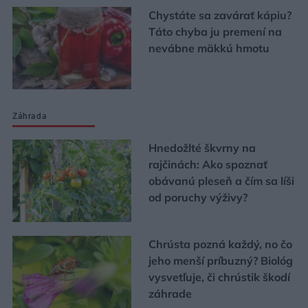
Chystáte sa zavárať kápiu?
Táto chyba ju premení na
nevábne mäkkú hmotu
Záhrada
Hnedožlté škvrny na
rajčinách: Ako spoznať
obávanú pleseň a čím sa líši
od poruchy výživy?
Chrústa pozná každý, no čo
jeho menší príbuzný? Biológ
vysvetľuje, či chrústik škodí
záhrade