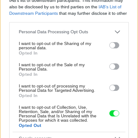
IAB’s list of downstream participants. This information may
also be disclosed by us to third parties on the
IAB’s List of
Re: Toto je najväčší mýtus pri ošetrení dreva a môže vás
Downstream Participants
that may further disclose it to other
vyjsť draho. Ako ho ochrániť pred hnitím a škodcami?
third parties.
clovek by cakal ze vysusene drahe drevo bolo predtym naparovane aby
sa zbavilo zarodkov skodcov...
Please note that this website/app uses one or more Google
Personal Data Processing Opt Outs
services and may gather and store information including but
not limited to your visit or usage behaviour. You may click to
I want to opt-out of the Sharing of my
personal data.
grant or deny consent to Google and its third-party tags to
Opted In
use your data for below specified purposes in below Google
consent section.
I want to opt-out of the Sale of my
Personal Data.
Opted In
I want to opt-out of processing my
Najnovšie časopisy
Personal Data for Targeted Advertising.
Opted In
I want to opt-out of Collection, Use,
Retention, Sale, and/or Sharing of my
Personal Data that Is Unrelated with the
Purposes for which it was collected.
Opted Out