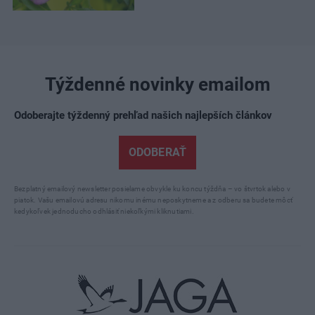
Týždenné novinky emailom
Odoberajte týždenný prehľad našich najlepších článkov
ODOBERAŤ
Bezplatný emailový newsletter posielame obvykle ku koncu týždňa – vo štvrtok alebo v
piatok. Vašu emailovú adresu nikomu inému neposkytneme a z odberu sa budete môcť
kedykoľvek jednoducho odhlásiť niekoľkými kliknutiami.