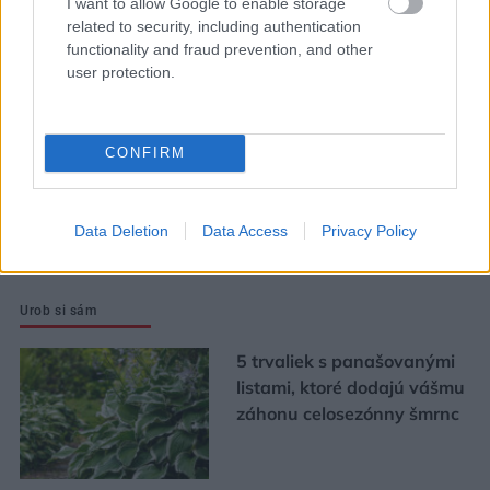
I want to allow Google to enable storage
pôvodný charakter bytu.
related to security, including authentication
Výsledkom je interiér plný
functionality and fraud prevention, and other
user protection.
kontrastov
Ján Palenčár: Ak neurobíme
CONFIRM
zmeny, stále budeme
najhorší v dostupnosti
bývania
Data Deletion
Data Access
Privacy Policy
Urob si sám
5 trvaliek s panašovanými
listami, ktoré dodajú vášmu
záhonu celosezónny šmrnc