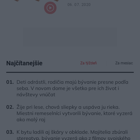
06. 07. 2020
Najčítanejšie
Za týždeň
Za mesiac
Deti odrástli, rodičia majú bývanie presne podľa
seba. V novom dome je všetko pre ich život i
návštevy vnúčat
Žije pri lese, chová sliepky a uspáva ju rieka.
Miestni remeselníci vytvorili bývanie, ktoré vyzerá
ako malý raj
K bytu ladili aj škáry v obklade. Majitelia zbúrali
stereotyp, bývanie vyzerá ako z filmov svojského