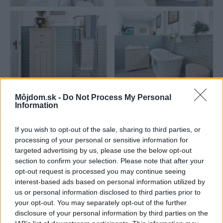
Môjdom.sk -
Do Not Process My Personal
Information
Najnovšie príspevky
If you wish to opt-out of the sale, sharing to third parties, or
processing of your personal or sensitive information for
Re: Takto sa rieši málo úložného miesta. V tomto byte
targeted advertising by us, please use the below opt-out
stačil jeden prvok | Môjdom.sk
section to confirm your selection. Please note that after your
My napríklad labky utierame hneď pri dverách a doma pred dvere
používame tyčový ETA Terier…
opt-out request is processed you may continue seeing
interest-based ads based on personal information utilized by
us or personal information disclosed to third parties prior to
Re: Takto sa rieši málo úložného miesta. V tomto byte
stačil jeden prvok | Môjdom.sk
your opt-out. You may separately opt-out of the further
Dizajn je to nádherný, tá brezová preglejka a čisté línie vyzerajú super.
disclosure of your personal information by third parties on the
Ale vždy, keď…