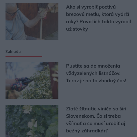
Ako si vyrobiť poctivú
brezovú metlu, ktorá vydrží
roky? Pavol ich takto vyrobil
už stovky
Záhrada
Pustite sa do množenia
vždyzelených listnáčov.
Teraz je na to vhodný čas!
Zlaté žltnutie viniča sa šíri
Slovenskom. Čo si treba
všímať a čo musí urobiť aj
bežný záhradkár?