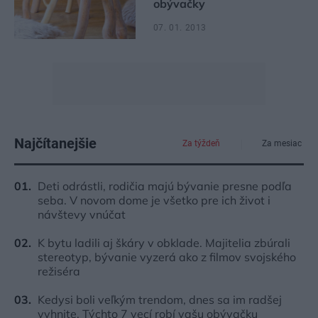
obývačky
07. 01. 2013
Najčítanejšie
Za týždeň
Za mesiac
Deti odrástli, rodičia majú bývanie presne podľa
seba. V novom dome je všetko pre ich život i
návštevy vnúčat
K bytu ladili aj škáry v obklade. Majitelia zbúrali
stereotyp, bývanie vyzerá ako z filmov svojského
režiséra
Kedysi boli veľkým trendom, dnes sa im radšej
vyhnite. Týchto 7 vecí robí vašu obývačku