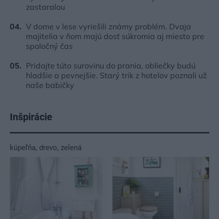
zastaralou
V dome v lese vyriešili známy problém. Dvaja
majitelia v ňom majú dosť súkromia aj miesto pre
spoločný čas
Pridajte túto surovinu do prania, obliečky budú
hladšie a pevnejšie. Starý trik z hotelov poznali už
naše babičky
Inšpirácie
kúpeľňa
,
drevo
,
zelená