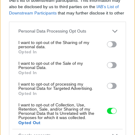
IAB’s list of downstream participants. This information may
also be disclosed by us to third parties on the
IAB’s List of
Re: Toto je najväčší mýtus pri ošetrení dreva a môže vás
Downstream Participants
that may further disclose it to other
vyjsť draho. Ako ho ochrániť pred hnitím a škodcami?
third parties.
clovek by cakal ze vysusene drahe drevo bolo predtym naparovane aby
sa zbavilo zarodkov skodcov...
Please note that this website/app uses one or more Google
Personal Data Processing Opt Outs
services and may gather and store information including but
not limited to your visit or usage behaviour. You may click to
I want to opt-out of the Sharing of my
personal data.
grant or deny consent to Google and its third-party tags to
Opted In
use your data for below specified purposes in below Google
consent section.
I want to opt-out of the Sale of my
Personal Data.
Opted In
I want to opt-out of processing my
Najnovšie časopisy
Personal Data for Targeted Advertising.
Opted In
I want to opt-out of Collection, Use,
Retention, Sale, and/or Sharing of my
Personal Data that Is Unrelated with the
Purposes for which it was collected.
Opted Out