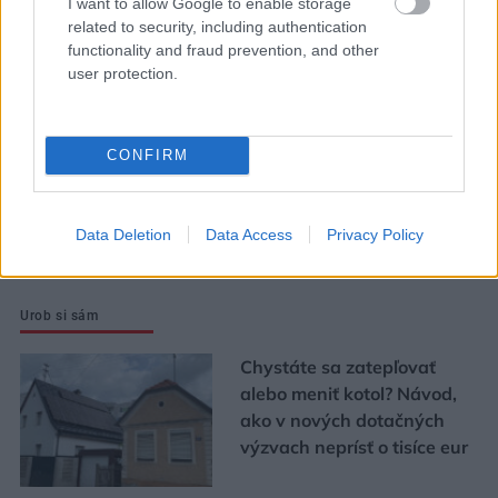
I want to allow Google to enable storage
v havarijnom stave. Čaká
related to security, including authentication
ich oprava spolu za 11,4
functionality and fraud prevention, and other
user protection.
mil. eur
Strabag: Potichu sme prišli
CONFIRM
a potichu odídeme
Data Deletion
Data Access
Privacy Policy
Urob si sám
Chystáte sa zatepľovať
alebo meniť kotol? Návod,
ako v nových dotačných
výzvach neprísť o tisíce eur