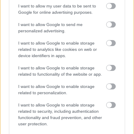
I want to allow my user data to be sent to
Google for online advertising purposes.
I want to allow Google to send me
personalized advertising.
Mohlo by vás zaujímať
I want to allow Google to enable storage
related to analytics like cookies on web or
device identifiers in apps.
ASB.sk
I want to allow Google to enable storage
Zmenili dispozíciu a odkryli
related to functionality of the website or app.
pôvodný charakter bytu.
I want to allow Google to enable storage
Výsledkom je interiér plný
related to personalization.
kontrastov
I want to allow Google to enable storage
related to security, including authentication
Ján Palenčár: Ak neurobíme
functionality and fraud prevention, and other
zmeny, stále budeme
user protection.
najhorší v dostupnosti