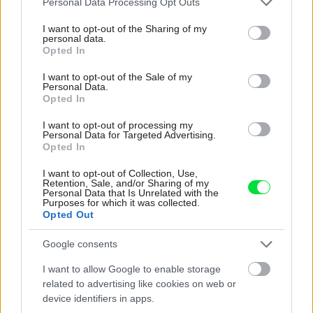
Personal Data Processing Opt Outs
services and may gather and store information including but
not limited to your visit or usage behaviour. You may click to
I want to opt-out of the Sharing of my
personal data.
grant or deny consent to Google and its third-party tags to
Opted In
use your data for below specified purposes in below Google
Najnovšie časopisy
consent section.
I want to opt-out of the Sale of my
Personal Data.
Opted In
I want to opt-out of processing my
Personal Data for Targeted Advertising.
Opted In
I want to opt-out of Collection, Use,
Retention, Sale, and/or Sharing of my
Personal Data that Is Unrelated with the
Purposes for which it was collected.
Opted Out
Môj dom 07-08/2026
Google consents
I want to allow Google to enable storage
related to advertising like cookies on web or
device identifiers in apps.