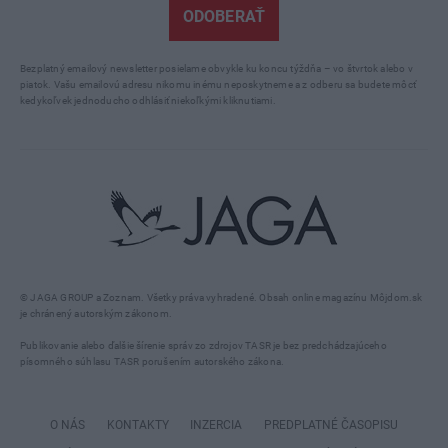
ODOBERAŤ
Bezplatný emailový newsletter posielame obvykle ku koncu týždňa – vo štvrtok alebo v
piatok. Vašu emailovú adresu nikomu inému neposkytneme a z odberu sa budete môcť
kedykoľvek jednoducho odhlásiť niekoľkými kliknutiami.
© JAGA GROUP a Zoznam. Všetky práva vyhradené. Obsah online magazínu Môjdom.sk
je chránený autorským zákonom.
Publikovanie alebo ďalšie šírenie správ zo zdrojov TASR je bez predchádzajúceho
písomného súhlasu TASR porušením autorského zákona.
O NÁS
KONTAKTY
INZERCIA
PREDPLATNÉ ČASOPISU