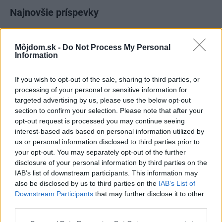
Najnovšie príspevky
Re: Takto sa rieši málo úložného miesta. V tomto byte
Môjdom.sk -
Do Not Process My Personal
stačil jeden prvok | Môjdom.sk
Information
My napríklad labky utierame hneď pri dverách a doma pred dvere
používame tyčový ETA Terier…
If you wish to opt-out of the sale, sharing to third parties, or
processing of your personal or sensitive information for
Re: Takto sa rieši málo úložného miesta. V tomto byte
targeted advertising by us, please use the below opt-out
stačil jeden prvok | Môjdom.sk
section to confirm your selection. Please note that after your
Dizajn je to nádherný, tá brezová preglejka a čisté línie vyzerajú super.
Ale vždy, keď…
opt-out request is processed you may continue seeing
interest-based ads based on personal information utilized by
us or personal information disclosed to third parties prior to
Re: Toto je najväčší mýtus pri ošetrení dreva a môže vás
vyjsť draho. Ako ho ochrániť pred hnitím a škodcami?
your opt-out. You may separately opt-out of the further
clovek by cakal ze vysusene drahe drevo bolo predtym naparovane aby
disclosure of your personal information by third parties on the
sa zbavilo zarodkov skodcov...
IAB’s list of downstream participants. This information may
also be disclosed by us to third parties on the
IAB’s List of
Downstream Participants
that may further disclose it to other
third parties.
Please note that this website/app uses one or more Google