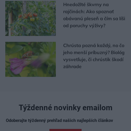
Hnedožlté škvrny na
rajčinách: Ako spoznať
obávanú pleseň a čím sa líši
od poruchy výživy?
Chrústa pozná každý, no čo
jeho menší príbuzný? Biológ
vysvetľuje, či chrústik škodí
záhrade
Týždenné novinky emailom
Odoberajte týždenný prehľad našich najlepších článkov