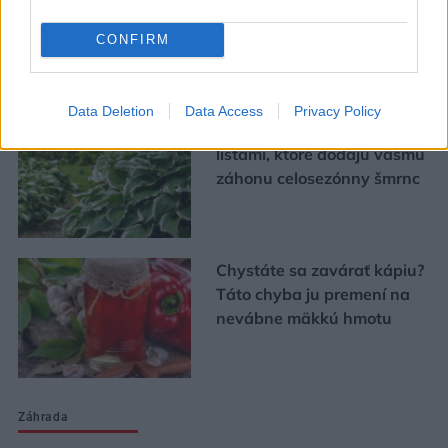
bývania
CONFIRM
Urob si sám
Data Deletion
Data Access
Privacy Policy
5 trvaliek s panašovanými
listami, ktoré dodajú vášmu
záhonu celosezónny šmrnc
Chystáte sa zavárať kápiu?
Táto chyba ju premení na
nevábne mäkkú hmotu
Záhrada