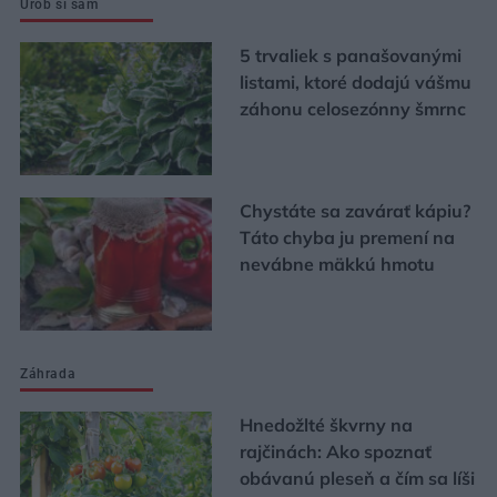
Urob si sám
5 trvaliek s panašovanými
listami, ktoré dodajú vášmu
záhonu celosezónny šmrnc
Chystáte sa zavárať kápiu?
Táto chyba ju premení na
nevábne mäkkú hmotu
Záhrada
Hnedožlté škvrny na
rajčinách: Ako spoznať
obávanú pleseň a čím sa líši