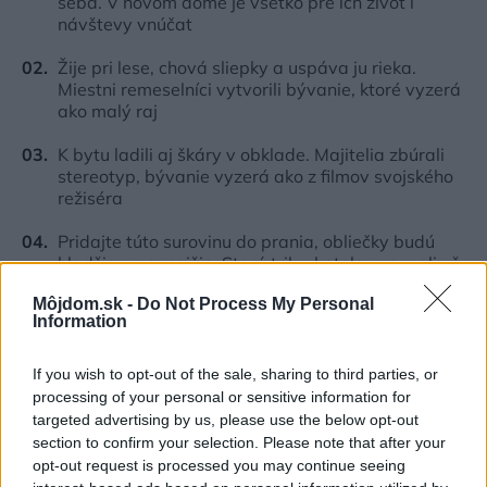
seba. V novom dome je všetko pre ich život i
návštevy vnúčat
Žije pri lese, chová sliepky a uspáva ju rieka.
Miestni remeselníci vytvorili bývanie, ktoré vyzerá
ako malý raj
K bytu ladili aj škáry v obklade. Majitelia zbúrali
stereotyp, bývanie vyzerá ako z filmov svojského
režiséra
Pridajte túto surovinu do prania, obliečky budú
hladšie a pevnejšie. Starý trik z hotelov poznali už
naše babičky
Môjdom.sk -
Do Not Process My Personal
Information
Kedysi boli veľkým trendom, dnes sa im radšej
vyhnite. Týchto 7 vecí robí vašu obývačku
zastaralou
If you wish to opt-out of the sale, sharing to third parties, or
processing of your personal or sensitive information for
targeted advertising by us, please use the below opt-out
Inšpirácie
section to confirm your selection. Please note that after your
opt-out request is processed you may continue seeing