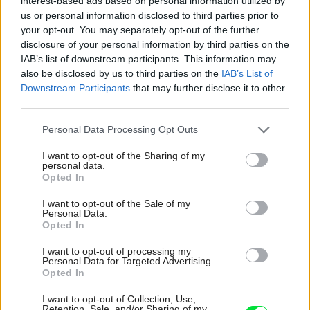
interest-based ads based on personal information utilized by
pracovňa
,
sklo
,
modrá
us or personal information disclosed to third parties prior to
your opt-out. You may separately opt-out of the further
disclosure of your personal information by third parties on the
IAB’s list of downstream participants. This information may
also be disclosed by us to third parties on the
IAB’s List of
Downstream Participants
that may further disclose it to other
third parties.
Please note that this website/app uses one or more Google
Personal Data Processing Opt Outs
services and may gather and store information including but
not limited to your visit or usage behaviour. You may click to
I want to opt-out of the Sharing of my
personal data.
grant or deny consent to Google and its third-party tags to
Opted In
use your data for below specified purposes in below Google
consent section.
I want to opt-out of the Sale of my
Personal Data.
Opted In
I want to opt-out of processing my
Personal Data for Targeted Advertising.
Najnovšie príspevky
Opted In
I want to opt-out of Collection, Use,
Retention, Sale, and/or Sharing of my