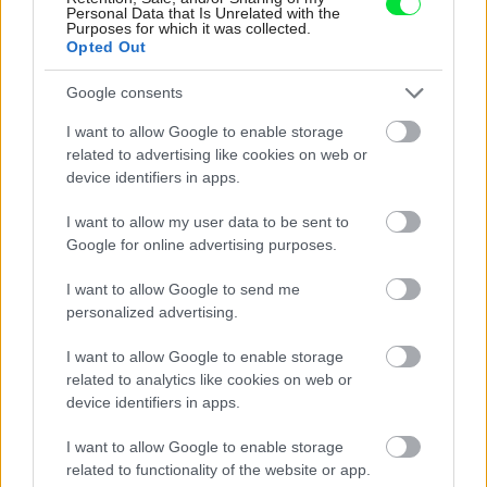
Re: Takto sa rieši málo úložného miesta. V tomto byte
Personal Data that Is Unrelated with the
Purposes for which it was collected.
stačil jeden prvok | Môjdom.sk
Opted Out
My napríklad labky utierame hneď pri dverách a doma pred dvere
používame tyčový ETA Terier…
Google consents
Re: Takto sa rieši málo úložného miesta. V tomto byte
I want to allow Google to enable storage
stačil jeden prvok | Môjdom.sk
related to advertising like cookies on web or
Dizajn je to nádherný, tá brezová preglejka a čisté línie vyzerajú super.
Ale vždy, keď…
device identifiers in apps.
I want to allow my user data to be sent to
Re: Toto je najväčší mýtus pri ošetrení dreva a môže vás
vyjsť draho. Ako ho ochrániť pred hnitím a škodcami?
Google for online advertising purposes.
clovek by cakal ze vysusene drahe drevo bolo predtym naparovane aby
sa zbavilo zarodkov skodcov...
I want to allow Google to send me
personalized advertising.
I want to allow Google to enable storage
related to analytics like cookies on web or
device identifiers in apps.
I want to allow Google to enable storage
related to functionality of the website or app.