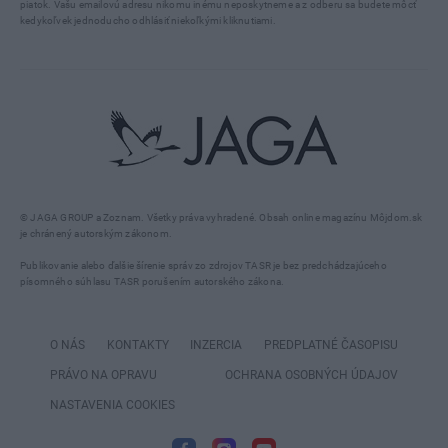
piatok. Vašu emailovú adresu nikomu inému neposkytneme a z odberu sa budete môcť
kedykoľvek jednoducho odhlásiť niekoľkými kliknutiami.
© JAGA GROUP a Zoznam. Všetky práva vyhradené. Obsah online magazínu Môjdom.sk
je chránený autorským zákonom.
Publikovanie alebo ďalšie šírenie správ zo zdrojov TASR je bez predchádzajúceho
písomného súhlasu TASR porušením autorského zákona.
O NÁS
KONTAKTY
INZERCIA
PREDPLATNÉ ČASOPISU
PRÁVO NA OPRAVU
OCHRANA OSOBNÝCH ÚDAJOV
NASTAVENIA COOKIES