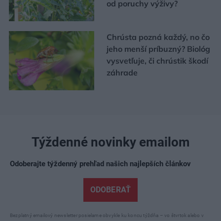
od poruchy výživy?
Chrústa pozná každý, no čo
jeho menší príbuzný? Biológ
vysvetľuje, či chrústik škodí
záhrade
Týždenné novinky emailom
Odoberajte týždenný prehľad našich najlepších článkov
ODOBERAŤ
Bezplatný emailový newsletter posielame obvykle ku koncu týždňa – vo štvrtok alebo v