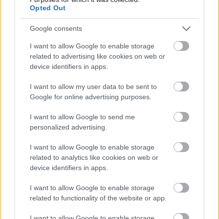
Opted Out
Google consents
I want to allow Google to enable storage
related to advertising like cookies on web or
device identifiers in apps.
I want to allow my user data to be sent to
Google for online advertising purposes.
I want to allow Google to send me
personalized advertising.
I want to allow Google to enable storage
related to analytics like cookies on web or
Najnovšie príspevky
device identifiers in apps.
I want to allow Google to enable storage
Re: Takto sa rieši málo úložného miesta. V tomto byte
related to functionality of the website or app.
stačil jeden prvok | Môjdom.sk
My napríklad labky utierame hneď pri dverách a doma pred dvere
I want to allow Google to enable storage