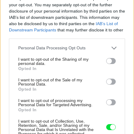
Žije pri lese, chová sliepky a uspáva ju rieka.
your opt-out. You may separately opt-out of the further
Miestni remeselníci vytvorili bývanie, ktoré vyzerá
disclosure of your personal information by third parties on the
ako malý raj
IAB’s list of downstream participants. This information may
also be disclosed by us to third parties on the
IAB’s List of
K bytu ladili aj škáry v obklade. Majitelia zbúrali
Downstream Participants
that may further disclose it to other
stereotyp, bývanie vyzerá ako z filmov svojského
third parties.
režiséra
Please note that this website/app uses one or more Google
Personal Data Processing Opt Outs
Pridajte túto surovinu do prania, obliečky budú
services and may gather and store information including but
hladšie a pevnejšie. Starý trik z hotelov poznali už
not limited to your visit or usage behaviour. You may click to
I want to opt-out of the Sharing of my
naše babičky
personal data.
grant or deny consent to Google and its third-party tags to
Opted In
use your data for below specified purposes in below Google
Na šírku má len 5 metrov a ľahko ho prehliadnete.
consent section.
Za nenápadnou fasádou sa skrýva miesto
I want to opt-out of the Sale of my
Personal Data.
perfektný relax
Opted In
I want to opt-out of processing my
Inšpirácie
Personal Data for Targeted Advertising.
Opted In
I want to opt-out of Collection, Use,
detská izba
,
drevo
,
ružová
Retention, Sale, and/or Sharing of my
Personal Data that Is Unrelated with the
Purposes for which it was collected.