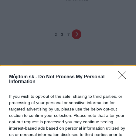
2
3
7
Môjdom.sk -
Do Not Process My Personal
Information
Najčítanejšie
If you wish to opt-out of the sale, sharing to third parties, or
Za týždeň
Za mesiac
processing of your personal or sensitive information for
targeted advertising by us, please use the below opt-out
Deti odrástli, rodičia majú bývanie presne podľa
section to confirm your selection. Please note that after your
seba. V novom dome je všetko pre ich život i
opt-out request is processed you may continue seeing
návštevy vnúčat
interest-based ads based on personal information utilized by
us or personal information disclosed to third parties prior to