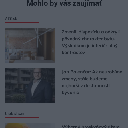
Mohlo by vás zaujímať
ASB.sk
Zmenili dispozíciu a odkryli
pôvodný charakter bytu.
Výsledkom je interiér plný
kontrastov
Ján Palenčár: Ak neurobíme
zmeny, stále budeme
najhorší v dostupnosti
bývania
Urob si sám
Výborný broskyňový džem