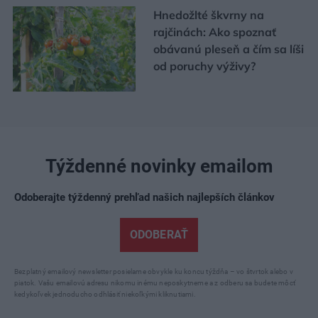
Hnedožlté škvrny na
rajčinách: Ako spoznať
obávanú pleseň a čím sa líši
od poruchy výživy?
Týždenné novinky emailom
Odoberajte týždenný prehľad našich najlepších článkov
ODOBERAŤ
Bezplatný emailový newsletter posielame obvykle ku koncu týždňa – vo štvrtok alebo v
piatok. Vašu emailovú adresu nikomu inému neposkytneme a z odberu sa budete môcť
kedykoľvek jednoducho odhlásiť niekoľkými kliknutiami.