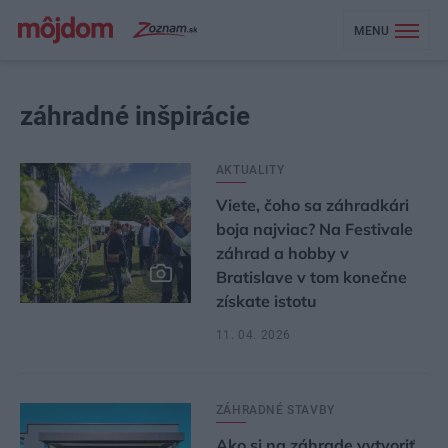
MENU
záhradné inšpirácie
AKTUALITY
Viete, čoho sa záhradkári
boja najviac? Na Festivale
záhrad a hobby v
Bratislave v tom konečne
získate istotu
11. 04. 2026
ZÁHRADNÉ STAVBY
Ako si na záhrade vytvoriť