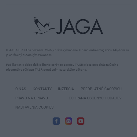
© JAGA GROUP a Zoznam. Všetky práva vyhradené. Obsah online magazínu Môjdom.sk
je chránený autorským zákonom.
Publikovanie alebo ďalšie šírenie správ zo zdrojov TASR je bez predchádzajúceho
písomného súhlasu TASR porušením autorského zákona.
O NÁS
KONTAKTY
INZERCIA
PREDPLATNÉ ČASOPISU
PRÁVO NA OPRAVU
OCHRANA OSOBNÝCH ÚDAJOV
NASTAVENIA COOKIES