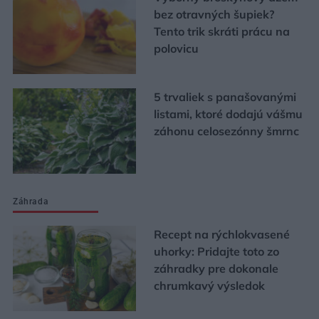
bez otravných šupiek?
Tento trik skráti prácu na
polovicu
5 trvaliek s panašovanými
listami, ktoré dodajú vášmu
záhonu celosezónny šmrnc
Záhrada
Recept na rýchlokvasené
uhorky: Pridajte toto zo
záhradky pre dokonale
chrumkavý výsledok