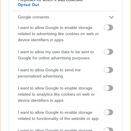
Opted Out
Google consents
I want to allow Google to enable storage
related to advertising like cookies on web or
device identifiers in apps.
I want to allow my user data to be sent to
Google for online advertising purposes.
I want to allow Google to send me
personalized advertising.
I want to allow Google to enable storage
related to analytics like cookies on web or
Najnovšie príspevky
device identifiers in apps.
I want to allow Google to enable storage
Re: Takto sa rieši málo úložného miesta. V tomto byte
related to functionality of the website or app.
stačil jeden prvok | Môjdom.sk
My napríklad labky utierame hneď pri dverách a doma pred dvere
I want to allow Google to enable storage