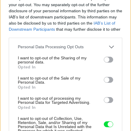
your opt-out. You may separately opt-out of the further
disclosure of your personal information by third parties on the
IAB’s list of downstream participants. This information may
Najčítanejšie
Za týždeň
Za mesiac
also be disclosed by us to third parties on the
IAB’s List of
Downstream Participants
that may further disclose it to other
third parties.
Záhradky v kvetináčoch
Please note that this website/app uses one or more Google
Personal Data Processing Opt Outs
VIDEO Oživte svoju záhradu farbami!
services and may gather and store information including but
not limited to your visit or usage behaviour. You may click to
I want to opt-out of the Sharing of my
Viete čo vysadiť pod stromy?
personal data.
grant or deny consent to Google and its third-party tags to
Opted In
use your data for below specified purposes in below Google
Balkón rozžiarený kvetinami
consent section.
I want to opt-out of the Sale of my
Personal Data.
Nezabudnite na ozdobné tekvice
Opted In
I want to opt-out of processing my
Inšpirácie
Personal Data for Targeted Advertising.
Opted In
I want to opt-out of Collection, Use,
kúpeľňa
,
drevo
,
zelená
Retention, Sale, and/or Sharing of my
Personal Data that Is Unrelated with the
Purposes for which it was collected.