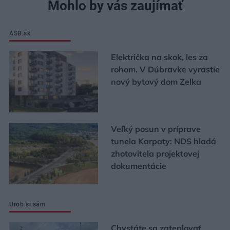
Mohlo by vás zaujímať
ASB.sk
Električka na skok, les za
rohom. V Dúbravke vyrastie
nový bytový dom Zelka
Veľký posun v príprave
tunela Karpaty: NDS hľadá
zhotoviteľa projektovej
dokumentácie
Urob si sám
Chystáte sa zatepľovať