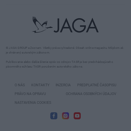
© JAGA GROUP a Zoznam. Všetky práva vyhradené. Obsah online magazínu Môjdom.sk
je chránený autorským zákonom.
Publikovanie alebo ďalšie šírenie správ zo zdrojov TASR je bez predchádzajúceho
písomného súhlasu TASR porušením autorského zákona.
O NÁS
KONTAKTY
INZERCIA
PREDPLATNÉ ČASOPISU
PRÁVO NA OPRAVU
OCHRANA OSOBNÝCH ÚDAJOV
NASTAVENIA COOKIES