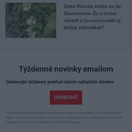
Zlaté žltnutie viniča sa šíri
Slovenskom. Čo si treba
všímať a čo musí urobiť aj
bežný záhradkár?
Týždenné novinky emailom
Odoberajte týždenný prehľad našich najlepších článkov
ODOBERAŤ
Bezplatný emailový newsletter posielame obvykle ku koncu týždňa – vo štvrtok alebo v
piatok. Vašu emailovú adresu nikomu inému neposkytneme a z odberu sa budete môcť
kedykoľvek jednoducho odhlásiť niekoľkými kliknutiami.