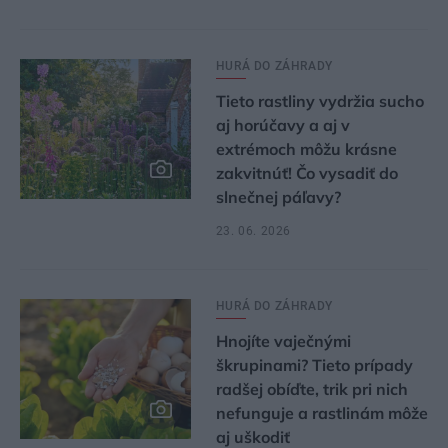
HURÁ DO ZÁHRADY
Tieto rastliny vydržia sucho
aj horúčavy a aj v
extrémoch môžu krásne
zakvitnúť! Čo vysadiť do
slnečnej páľavy?
23. 06. 2026
HURÁ DO ZÁHRADY
Hnojíte vaječnými
škrupinami? Tieto prípady
radšej obíďte, trik pri nich
nefunguje a rastlinám môže
aj uškodiť