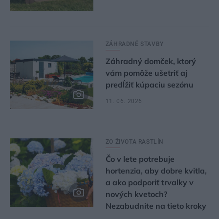
ZÁHRADNÉ STAVBY
Záhradný domček, ktorý
vám pomôže ušetriť aj
predĺžiť kúpaciu sezónu
11. 06. 2026
ZO ŽIVOTA RASTLÍN
Čo v lete potrebuje
hortenzia, aby dobre kvitla,
a ako podporiť trvalky v
nových kvetoch?
Nezabudnite na tieto kroky