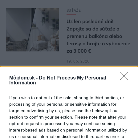
SÚŤAŽE
Už len posledné dni!
Zapojte sa do súťaže o
premenu balkóna alebo
terasy a hrajte o vybavenie
za 3 000 €
19. 05. 2026
Môjdom.sk -
Do Not Process My Personal
Information
1
2
3
4
148
If you wish to opt-out of the sale, sharing to third parties, or
processing of your personal or sensitive information for
targeted advertising by us, please use the below opt-out
section to confirm your selection. Please note that after your
opt-out request is processed you may continue seeing
interest-based ads based on personal information utilized by
us or personal information disclosed to third parties prior to