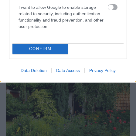
I want to allow Google to enable storage
related to security, including authentication
functionality and fraud prevention, and other
user protection.
1055351
Ivan Šime
Ani smetný kôš vedľa bránky, skrytý pod
popínavými ružami a bielym jazmínom, nenarúša
záhradnú harmóniu.
Ivan Šimek
CONFIRM
Data Deletion
Data Access
Privacy Policy