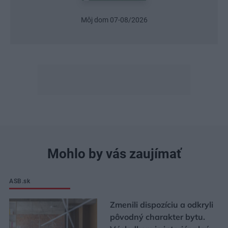
Urob si sám 6/2026
Mohlo by vás zaujímať
ASB.sk
Zmenili dispozíciu a odkryli
pôvodný charakter bytu.