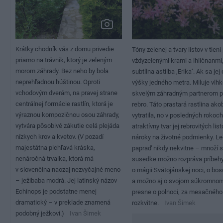
Krátky chodník vás z domu privedie
Tóny zelenej a tvary listov v tie
priamo na trávnik, ktorý je zeleným
vždyzelenými krami a ihličnanmi
morom záhrady. Bez neho by bola
subtílna astilba ‚Erika’. Ak sa jej 
neprehľadnou húštinou. Oproti
výšky jedného metra. Miluje vlhko 
vchodovým dverám, na pravej strane
skvelým záhradným partnerom pa
centrálnej formácie rastlín, ktorá je
rebro. Táto prastará rastlina ako
výraznou kompozičnou osou záhrady,
vytratila, no v posledných rokoch 
vytvára pôsobivé zákutie celá plejáda
atraktívny tvar jej rebrovitých l
nízkych krov a kvetov. (V pozadí
nároky na životné podmienky. L
majestátna pichľavá kráska,
papraď nikdy nekvitne – množí sa
nenáročná trvalka, ktorá má
susedke možno rozpráva príbehy 
v slovenčina naozaj nezvyčajné meno
o mágii Svätojánskej noci, o bos
– ježibaba modrá. Jej latinský názov
a možno aj o svojom súkromnom 
Echinops je podstatne menej
presne o polnoci, za mesačného s
dramatický – v preklade znamená
rozkvitne.
Ivan Šimek
podobný ježkovi.)
Ivan Šimek