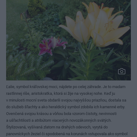
Ľalie, symbol kráľovskej moci, nájdete po celej záhrade. Je to madam
rastlinnej ríše, aristokratka, ktorá si žije na vysokej nohe. Keď ju
v minulosti mocní sveta obdarili svojou najvyššou priazňou, dostala sa
do služieb šľachty a ako heraldický symbol zdobila ich kamenné erby.
Ovenčená svojou krásou a vôňou bola vzorom čistoty, nevinnosti
a ušľachtilosti a atribútom viacerých novozákonných svätých.
Štylizovaná, vyšívaná zlatom na drahých odevoch, vyrytá do
panovníckych žeziel či spodobená na korunách vstupovala ako symbol