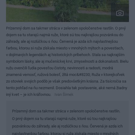
Prízemný dom sa takmer stráca v zelenom spoločenstve rastlín. O prvý
dojem sa tu starajú najmä ruže, ktoré sú tou najkrajšou pozvánkou do
záhrady, ale aj rozlúčkou s ňou.
Červená je azda ich najvlastnejšou
farbou, ktorou si ruža získala miesto v mnohých mýtoch a povestiach,
v dojímavých legendách aj historických príbehoch. Stala sa najkrajším
symbolom lásky, ale aj mučeníckej krvi, zmyselnosti a dokonalosti. Bielu
ružu ovenčili ľudia povesťou čistoty, nevinnosti a radosti, modrá
znamená vernosť, ružová bolesť, žltá moc&#8230; Ruža v ktorejkoľvek
zo stoviek svojich podôb je však predovšetkým krásna. Za tisícročia sa
tento pohľad na ňu nezmenil. Dosiahla tak postavenie, aké nemá žiadny
iný kvet – je ich kráľovnou.
Ivan Šimek
Prízemný dom sa takmer stráca v zelenom spoločenstve rastlín.
O prvý dojem sa tu starajú najmä ruže, ktoré sú tou najkrajšou
pozvánkou do záhrady, ale aj rozlúčkou s ňou. Červená je azda ich
najvlastnejšou farbou, ktorou si ruža získala miesto v mnohých