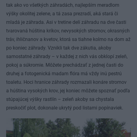
tak ako vo všetkých záhradách, najlepším meradlom
výšky okolitej zelene, a tá zasa prezradí, aká stará či
mladá je záhrada. Asi v tretine delí záhradu na dve časti
tvarovaná húština kríkov, nevysokých stromov, okrasných
tráv, ihličnanov a kvetov, ktorá sa tiahne kolmo na dom až
po koniec záhrady. Vznikli tak dve zákutia, akoby
samostatné záhrady – v každej z nich vás obklopí zeleň,
pokoj a súkromie. Môžete prechádzať z jednej časti do
druhej a fotogenická madam flóra má vždy inú pestrú
toaletu. Hoci hranice záhrady rozmazali konáre stromov
a húština vysokých krov, jej koniec môžete spoznať podľa
stúpajúcej výšky rastlín – zeleň akoby sa chystala
preskočiť plot, dokonale ukrytý pod listami popínaviek.