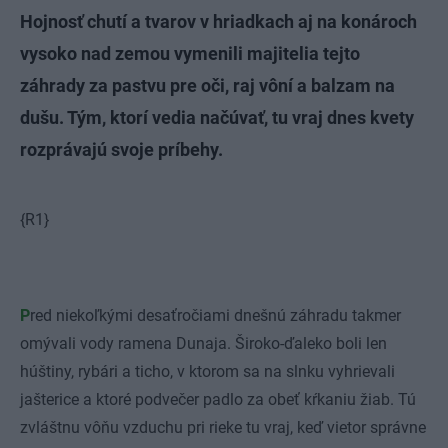
Hojnosť chutí a tvarov v hriadkach aj na konároch
vysoko nad zemou vymenili majitelia tejto
záhrady za pastvu pre oči, raj vôní a balzam na
dušu. Tým, ktorí vedia načúvať, tu vraj dnes kvety
rozprávajú svoje príbehy.
{R1}
P
red niekoľkými desaťročiami dnešnú záhradu takmer
omývali vody ramena Dunaja. Široko-ďaleko boli len
húštiny, rybári a ticho, v ktorom sa na slnku vyhrievali
jašterice a ktoré podvečer padlo za obeť kŕkaniu žiab. Tú
zvláštnu vôňu vzduchu pri rieke tu vraj, keď vietor správne