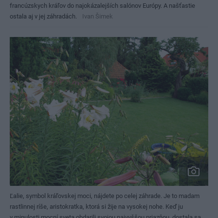
francúzskych kráľov do najokázalejších salónov Európy. A našťastie
ostala aj v jej záhradách.
Ivan Šimek
Ľalie, symbol kráľovskej moci, nájdete po celej záhrade. Je to madam
rastlinnej ríše, aristokratka, ktorá si žije na vysokej nohe. Keď ju
v minulosti mocní sveta obdarili svojou najvyššou priazňou, dostala sa