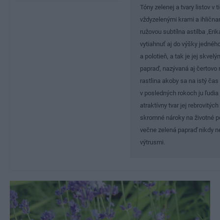
Tóny zelenej a tvary listov v
vždyzelenými krami a ihlična
ružovou subtílna astilba ‚Erika
vytiahnuť aj do výšky jedného
a polotieň, a tak je jej skv
papraď, nazývaná aj čertovo 
rastlina akoby sa na istý čas 
v posledných rokoch ju ľudia 
atraktívny tvar jej rebrovitýc
skromné nároky na životné 
večne zelená papraď nikdy n
výtrusmi.