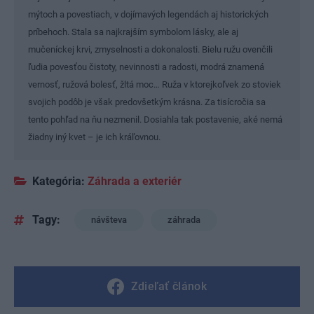
mýtoch a povestiach, v dojímavých legendách aj historických
príbehoch. Stala sa najkrajším symbolom lásky, ale aj
mučeníckej krvi, zmyselnosti a dokonalosti. Bielu ružu ovenčili
ľudia povesťou čistoty, nevinnosti a radosti, modrá znamená
vernosť, ružová bolesť, žltá moc… Ruža v ktorejkoľvek zo stoviek
svojich podôb je však predovšetkým krásna. Za tisícročia sa
tento pohľad na ňu nezmenil. Dosiahla tak postavenie, aké nemá
žiadny iný kvet – je ich kráľovnou.
Kategória:
Záhrada a exteriér
Tagy:
návšteva
záhrada
Zdieľať článok