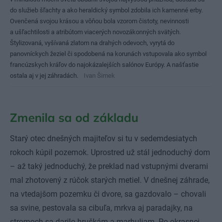
do služieb šľachty a ako heraldický symbol zdobila ich kamenné erby.
Ovenčená svojou krásou a vôňou bola vzorom čistoty, nevinnosti
a ušľachtilosti a atribútom viacerých novozákonných svätých.
Štylizovaná, vyšívaná zlatom na drahých odevoch, vyrytá do
panovníckych žeziel či spodobená na korunách vstupovala ako symbol
francúzskych kráľov do najokázalejších salónov Európy. A našťastie
ostala aj v jej záhradách.
Ivan Šimek
Zmenila sa od základu
Starý otec dnešných majiteľov si tu v sedemdesiatych
rokoch kúpil pozemok. Uprostred už stál jednoduchý dom
– až taký jednoduchý, že preklad nad vstupnými dverami
mal zhotovený z rúčok starých metiel. V dnešnej záhrade,
na vtedajšom pozemku či dvore, sa gazdovalo – chovali
sa svine, pestovala sa cibuľa, mrkva aj paradajky, na
stromoch sa darilo hruškám a marhuliam. Po okrasnej