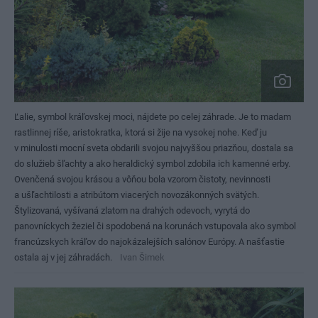
Ľalie, symbol kráľovskej moci, nájdete po celej záhrade. Je to madam
rastlinnej ríše, aristokratka, ktorá si žije na vysokej nohe. Keď ju
v minulosti mocní sveta obdarili svojou najvyššou priazňou, dostala sa
do služieb šľachty a ako heraldický symbol zdobila ich kamenné erby.
Ovenčená svojou krásou a vôňou bola vzorom čistoty, nevinnosti
a ušľachtilosti a atribútom viacerých novozákonných svätých.
Štylizovaná, vyšívaná zlatom na drahých odevoch, vyrytá do
panovníckych žeziel či spodobená na korunách vstupovala ako symbol
francúzskych kráľov do najokázalejších salónov Európy. A našťastie
ostala aj v jej záhradách.
Ivan Šimek