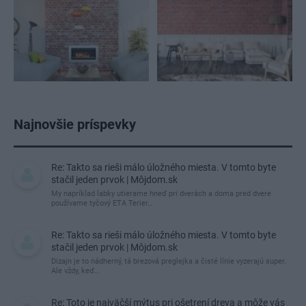
Najnovšie príspevky
Re: Takto sa rieši málo úložného miesta. V tomto byte
stačil jeden prvok | Môjdom.sk
My napríklad labky utierame hneď pri dverách a doma pred dvere
používame tyčový ETA Terier…
Re: Takto sa rieši málo úložného miesta. V tomto byte
stačil jeden prvok | Môjdom.sk
Dizajn je to nádherný, tá brezová preglejka a čisté línie vyzerajú super.
Ale vždy, keď…
Re: Toto je najväčší mýtus pri ošetrení dreva a môže vás