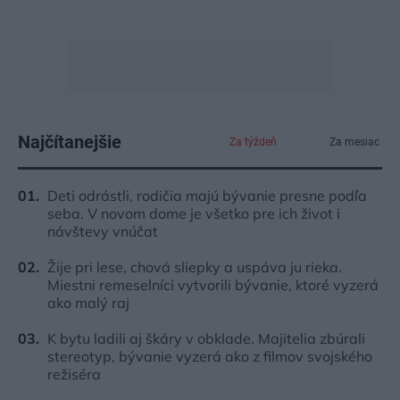
Najčítanejšie
Za týždeň
Za mesiac
Deti odrástli, rodičia majú bývanie presne podľa
seba. V novom dome je všetko pre ich život i
návštevy vnúčat
Žije pri lese, chová sliepky a uspáva ju rieka.
Miestni remeselníci vytvorili bývanie, ktoré vyzerá
ako malý raj
K bytu ladili aj škáry v obklade. Majitelia zbúrali
stereotyp, bývanie vyzerá ako z filmov svojského
režiséra