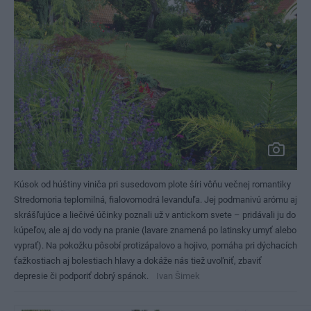
Kúsok od húštiny viniča pri susedovom plote šíri vôňu večnej romantiky
Stredomoria teplomilná, fialovomodrá levanduľa. Jej podmanivú arómu aj
skrášľujúce a liečivé účinky poznali už v antickom svete – pridávali ju do
kúpeľov, ale aj do vody na pranie (lavare znamená po latinsky umyť alebo
vyprať). Na pokožku pôsobí protizápalovo a hojivo, pomáha pri dýchacích
ťažkostiach aj bolestiach hlavy a dokáže nás tiež uvoľniť, zbaviť
depresie či podporiť dobrý spánok.
Ivan Šimek