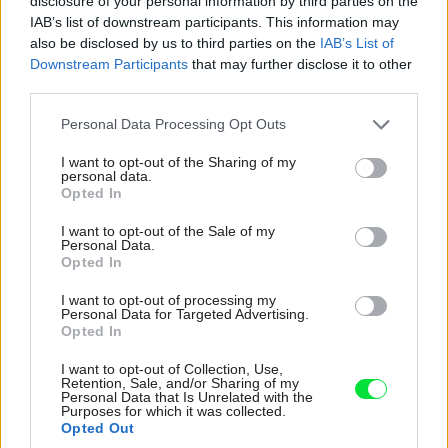
disclosure of your personal information by third parties on the
vie navyše zabojovať aj proti baktériám a plesniam, takže je účinná pri hoje
IAB’s list of downstream participants. This information may
a zápalov a pridáva sa tiež do mydiel a antiseptický
Ivan Šimek
also be disclosed by us to third parties on the
IAB’s List of
Downstream Participants
that may further disclose it to other
Časť záhrady na slnečnom mieste oproti domu patrí rudbekiám. Pre sv
third parties.
vytrvalosť a nápadné slniečka kvetov sa v našich záhradách tešia veľk
Please note that this website/app uses one or more Google
Personal Data Processing Opt Outs
obľube, liečivé schopnosti rudbekií však poznali už Indiáni v ich pôvodn
services and may gather and store information including but
domovine, v Severnej Amerike. Z mnohých druhov je najpopulárnejšia
not limited to your visit or usage behaviour. You may click to
I want to opt-out of the Sharing of my
personal data.
echinacea purpurová, ktorú stúpenci prírodnej medicíny považujú za ho
grant or deny consent to Google and its third-party tags to
Opted In
use your data for below specified purposes in below Google
poklad
consent section.
I want to opt-out of the Sale of my
Personal Data.
Opted In
I want to opt-out of processing my
Personal Data for Targeted Advertising.
Ružová rozlúčka
Opted In
Popri dome, prikrytom vysokou zeleňou záhrady, s ktorou
I want to opt-out of Collection, Use,
Retention, Sale, and/or Sharing of my
akoby už za roky zrástol, vedie chodník. Odchádzal som
Personal Data that Is Unrelated with the
Purposes for which it was collected.
znova popri tých, ktoré ma privítali: ružiach-kráľovnách.
Opted Out