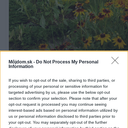
Časť záhrady na slnečnom mieste oproti domu patrí rudbekiám. Pre svoju v
Môjdom.sk -
Do Not Process My Personal
Information
a nápadné slniečka kvetov sa v našich záhradách tešia veľkej obľube, lieč
schopnosti rudbekií však poznali už Indiáni v ich pôvodnej domovine, v Se
Amerike. Z mnohých druhov je najpopulárnejšia echinacea purpurová, ktor
If you wish to opt-out of the sale, sharing to third parties, or
prírodnej medicíny považujú za hotový poklad. Môže byť vysoká až 180 cm
processing of your personal or sensitive information for
korunovaná nápadnými kvetmi s červenožltým stredom a svetlofialovými 
targeted advertising by us, please use the below opt-out
lístkami, ktoré sa páčia nielen ľuďom, ale aj čmeliakom a motýľom. Pôvod
section to confirm your selection. Please note that after your
obyvatelia Ameriky ju používali pri poštípaní hmyzom a vedela vraj pomôcť a
opt-out request is processed you may continue seeing
interest-based ads based on personal information utilized by
uhryznutí jedovatým štrkáčom. Čaj z jej koreňa, kvetov alebo listov pôsobí 
us or personal information disclosed to third parties prior to
horúčke, kašľu a chorobám z prechladnutia, má však aj antialergické účink
your opt-out. You may separately opt-out of the further
podporuje trávenie a zvyšuje obranyschopnosť organizmu. Záhradná pani 