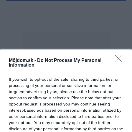
Môjdom.sk -
Do Not Process My Personal
Najčítanejšie
Information
Za týždeň
Za mesiac
If you wish to opt-out of the sale, sharing to third parties, or
Deti odrástli, rodičia majú bývanie presne podľa
processing of your personal or sensitive information for
seba. V novom dome je všetko pre ich život i
targeted advertising by us, please use the below opt-out
návštevy vnúčat
section to confirm your selection. Please note that after your
opt-out request is processed you may continue seeing
Žije pri lese, chová sliepky a uspáva ju rieka.
interest-based ads based on personal information utilized by
Miestni remeselníci vytvorili bývanie, ktoré vyzerá
us or personal information disclosed to third parties prior to
ako malý raj
your opt-out. You may separately opt-out of the further
disclosure of your personal information by third parties on the
K bytu ladili aj škáry v obklade. Majitelia zbúrali