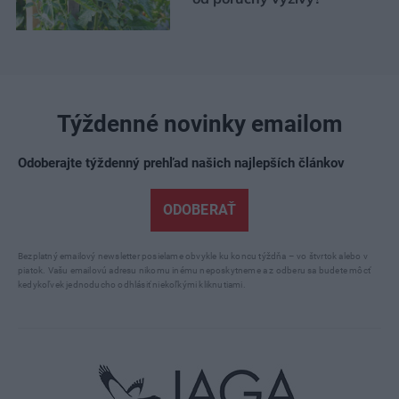
Týždenné novinky emailom
Odoberajte týždenný prehľad našich najlepších článkov
ODOBERAŤ
Bezplatný emailový newsletter posielame obvykle ku koncu týždňa – vo štvrtok alebo v
piatok. Vašu emailovú adresu nikomu inému neposkytneme a z odberu sa budete môcť
kedykoľvek jednoducho odhlásiť niekoľkými kliknutiami.