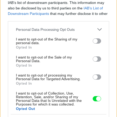
IAB’s list of downstream participants. This information may
stereotyp, bývanie vyzerá ako z filmov svojského
režiséra
also be disclosed by us to third parties on the
IAB’s List of
Downstream Participants
that may further disclose it to other
Pridajte túto surovinu do prania, obliečky budú
third parties.
hladšie a pevnejšie. Starý trik z hotelov poznali už
Please note that this website/app uses one or more Google
naše babičky
Personal Data Processing Opt Outs
services and may gather and store information including but
not limited to your visit or usage behaviour. You may click to
I want to opt-out of the Sharing of my
Na šírku má len 5 metrov a ľahko ho prehliadnete.
personal data.
Za nenápadnou fasádou sa skrýva miesto
grant or deny consent to Google and its third-party tags to
Opted In
perfektný relax
use your data for below specified purposes in below Google
consent section.
I want to opt-out of the Sale of my
Personal Data.
Opted In
Inšpirácie
I want to opt-out of processing my
Personal Data for Targeted Advertising.
Opted In
jedáleň
,
kov
,
červená
I want to opt-out of Collection, Use,
Retention, Sale, and/or Sharing of my
Personal Data that Is Unrelated with the
Purposes for which it was collected.
Opted Out