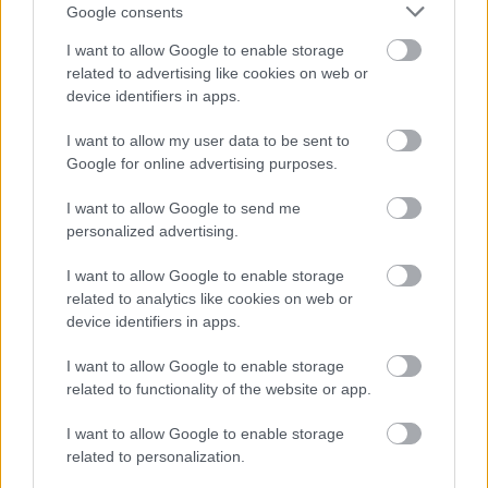
Google consents
I want to allow Google to enable storage
related to advertising like cookies on web or
device identifiers in apps.
I want to allow my user data to be sent to
Google for online advertising purposes.
I want to allow Google to send me
personalized advertising.
Najnovšie príspevky
I want to allow Google to enable storage
related to analytics like cookies on web or
device identifiers in apps.
Re: Takto sa rieši málo úložného miesta. V tomto byte
stačil jeden prvok | Môjdom.sk
I want to allow Google to enable storage
My napríklad labky utierame hneď pri dverách a doma pred dvere
related to functionality of the website or app.
používame tyčový ETA Terier…
I want to allow Google to enable storage
Re: Takto sa rieši málo úložného miesta. V tomto byte
related to personalization.
stačil jeden prvok | Môjdom.sk
Dizajn je to nádherný, tá brezová preglejka a čisté línie vyzerajú super.