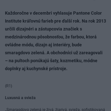
Každoročne v decembri vyhlasuje Pantone Color
Institute kráľovnú farieb pre ďalší rok. Na rok 2013
určili dizajnéri a zástupcovia značiek s
medzinárodnou pôsobnosťou, že farbou, ktorá
ovládne módu, dizajn aj interiéry, bude
smaragdovo zelená. A obchodníci už zareagovali
– na pultoch ponúkajú šaty, kozmetiku, módne
doplnky aj kuchynské prístroje.
{R1}
Luxusná a svieža
„Smaragdovo zelená je živá, žiarivá, svieža, sofistikovaná