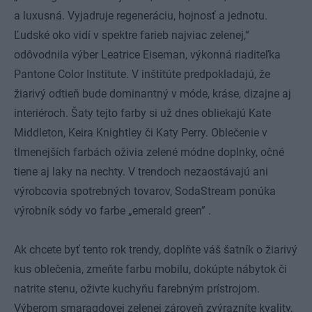
a luxusná. Vyjadruje regeneráciu, hojnosť a jednotu.
Ľudské oko vidí v spektre farieb najviac zelenej,“
odôvodnila výber Leatrice Eiseman, výkonná riaditeľka
Pantone Color Institute. V inštitúte predpokladajú, že
žiarivý odtieň bude dominantný v móde, kráse, dizajne aj
interiéroch. Šaty tejto farby si už dnes obliekajú Kate
Middleton, Keira Knightley či Katy Perry. Oblečenie v
tlmenejších farbách oživia zelené módne doplnky, očné
tiene aj laky na nechty. V trendoch nezaostávajú ani
výrobcovia spotrebných tovarov, SodaStream ponúka
výrobník sódy vo farbe „emerald green” .
Ak chcete byť tento rok trendy, doplňte váš šatník o žiarivý
kus oblečenia, zmeňte farbu mobilu, dokúpte nábytok či
natrite stenu, oživte kuchyňu farebným prístrojom.
Výberom smaragdovej zelenej zároveň zvýrazníte kvality,