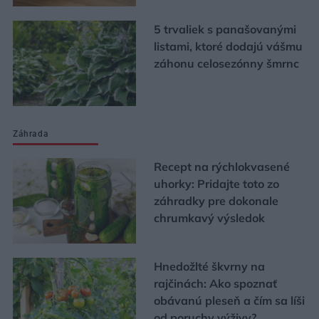
5 trvaliek s panašovanými
listami, ktoré dodajú vášmu
záhonu celosezónny šmrnc
Záhrada
Recept na rýchlokvasené
uhorky: Pridajte toto zo
záhradky pre dokonale
chrumkavý výsledok
Hnedožlté škvrny na
rajčinách: Ako spoznať
obávanú pleseň a čím sa líši
od poruchy výživy?