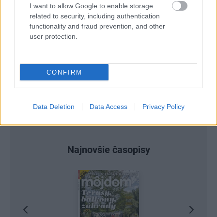
Ale vždy, keď…
I want to allow Google to enable storage
related to security, including authentication
functionality and fraud prevention, and other
Re: Toto je najväčší mýtus pri ošetrení dreva a môže vás
vyjsť draho. Ako ho ochrániť pred hnitím a škodcami?
user protection.
clovek by cakal ze vysusene drahe drevo bolo predtym naparovane aby
sa zbavilo zarodkov skodcov...
CONFIRM
Data Deletion
Data Access
Privacy Policy
Najnovšie časopisy