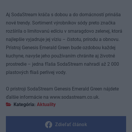
Aj SodaStream kráča s dobou a do domácností prináša
nové trendy. Sortiment výrobníkov sódy preto značka
rozšírila o limitovanú edíciu v smaragdovo zelenej, ktorá
najlepšie vyjadruje jej víziu – čistotu, prírodu a obnovu.
Prístroj Genesis Emerald Green bude ozdobou každej
kuchyne, navyše jeho používaním chránite aj životné
prostredie – jedna fľaša SodaStream nahradí až 2 000
plastových fliaš perlivej vody.
O prístroji SodaStream Genesis Emerald Green nájdete
ďalšie informácie na
www.sodastream.co.uk
.
Kategória:
Aktuality
Zdieľať článok