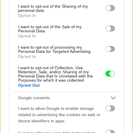
not limited to your visit or usage behaviour. You may click to
I want to opt-out of the Sharing of my
personal data.
grant or deny consent to Google and its third-party tags to
Opted In
pracovňa
,
sklo
,
modrá
use your data for below specified purposes in below Google
consent section.
I want to opt-out of the Sale of my
Personal Data.
Opted In
I want to opt-out of processing my
Personal Data for Targeted Advertising.
Opted In
I want to opt-out of Collection, Use,
Retention, Sale, and/or Sharing of my
Personal Data that Is Unrelated with the
Purposes for which it was collected.
Opted Out
Google consents
I want to allow Google to enable storage
related to advertising like cookies on web or
device identifiers in apps.
Najnovšie príspevky
I want to allow my user data to be sent to