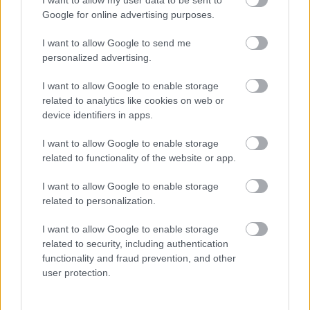
Google for online advertising purposes.
Re: Takto sa rieši málo úložného miesta. V tomto byte
I want to allow Google to send me
stačil jeden prvok | Môjdom.sk
personalized advertising.
My napríklad labky utierame hneď pri dverách a doma pred dvere
používame tyčový ETA Terier…
I want to allow Google to enable storage
related to analytics like cookies on web or
Re: Takto sa rieši málo úložného miesta. V tomto byte
stačil jeden prvok | Môjdom.sk
device identifiers in apps.
Dizajn je to nádherný, tá brezová preglejka a čisté línie vyzerajú super.
Ale vždy, keď…
I want to allow Google to enable storage
related to functionality of the website or app.
Re: Toto je najväčší mýtus pri ošetrení dreva a môže vás
vyjsť draho. Ako ho ochrániť pred hnitím a škodcami?
I want to allow Google to enable storage
clovek by cakal ze vysusene drahe drevo bolo predtym naparovane aby
related to personalization.
sa zbavilo zarodkov skodcov...
I want to allow Google to enable storage
related to security, including authentication
functionality and fraud prevention, and other
user protection.