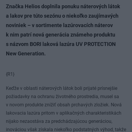
Značka Helios doplnila ponuku náterových látok
a lakov pre túto sezónu o niekoľko zaujímavých
noviniek – v sortimente lazúrovacích náterov
k nim patrí nová generácia známeho produktu
s názvom BORI laková lazúra UV PROTECTION
New Generation.
{R1}
Keďže v oblasti náterových látok boli prijaté prísnejšie
požiadavky na ochranu životného prostredia, musel sa
v novom produkte znížiť obsah prchavých zložiek. Nová
lakovacia lazúra pritom v aplikačných charakteristikách
nijako nezaostáva za predchádzajúcou generáciou,
inováciou však získala niekoľko podstatných výhod, takže