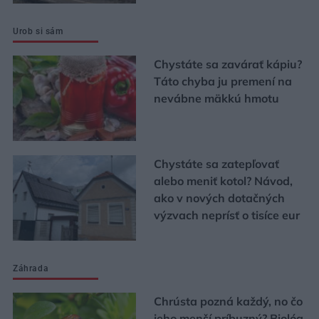
Urob si sám
Chystáte sa zavárať kápiu?
Táto chyba ju premení na
nevábne mäkkú hmotu
Chystáte sa zatepľovať
alebo meniť kotol? Návod,
ako v nových dotačných
výzvach neprísť o tisíce eur
Záhrada
Chrústa pozná každý, no čo
jeho menší príbuzný? Biológ