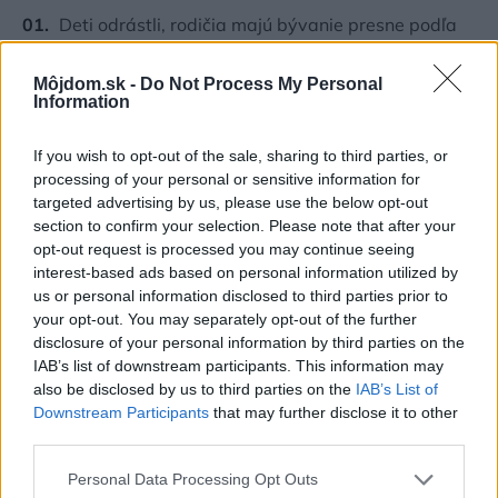
Deti odrástli, rodičia majú bývanie presne podľa
seba. V novom dome je všetko pre ich život i
návštevy vnúčat
Môjdom.sk -
Do Not Process My Personal
Information
K bytu ladili aj škáry v obklade. Majitelia zbúrali
stereotyp, bývanie vyzerá ako z filmov svojského
If you wish to opt-out of the sale, sharing to third parties, or
režiséra
processing of your personal or sensitive information for
Kedysi boli veľkým trendom, dnes sa im radšej
targeted advertising by us, please use the below opt-out
vyhnite. Týchto 7 vecí robí vašu obývačku
section to confirm your selection. Please note that after your
zastaralou
opt-out request is processed you may continue seeing
interest-based ads based on personal information utilized by
Žije pri lese, chová sliepky a uspáva ju rieka.
us or personal information disclosed to third parties prior to
Miestni remeselníci vytvorili bývanie, ktoré vyzerá
your opt-out. You may separately opt-out of the further
ako malý raj
disclosure of your personal information by third parties on the
IAB’s list of downstream participants. This information may
V dome v lese vyriešili známy problém. Dvaja
also be disclosed by us to third parties on the
IAB’s List of
majitelia v ňom majú dosť súkromia aj miesto pre
Downstream Participants
that may further disclose it to other
spoločný čas
third parties.
Please note that this website/app uses one or more Google
Personal Data Processing Opt Outs
Inšpirácie
services and may gather and store information including but