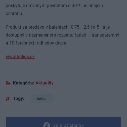
poskytuje dreveným povrchom o 30 % účinnejšiu
ochranu.
Produkt sa predáva v baleniach: 0,75 l, 2,5 l a 5 l a je
dostupný v nezmenenom rozsahu farieb – transparentný
a 10 farebných odtieňov dreva.
www.helios.sk
Kategória:
Aktuality
Tagy:
helios
Zdieľať článok