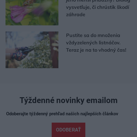
vysvetľuje, či chrústik škodí
záhrade
Pustite sa do množenia
vždyzelených listnáčov.
Teraz je na to vhodný čas!
Týždenné novinky emailom
Odoberajte týždenný prehľad našich najlepších článkov
ODOBERAŤ