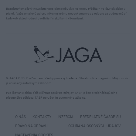
Bezplatný emailový newsletter posielame obvykle ku koncu týždňa – vo štvrtok alebo v
piatok. Vašu emailovú adresu nikomu inému neposkytneme a z odberu sa budete môcť
kedykoľvek jednoducho odhlásiť niekoľkými kliknutiami.
© JAGA GROUP a Zoznam. Všetky práva vyhradené. Obsah online magazínu Môjdom.sk
je chránený autorským zákonom.
Publikovanie alebo ďalšie šírenie správ zo zdrojov TASR je bez predchádzajúceho
písomného súhlasu TASR porušením autorského zákona.
O NÁS
KONTAKTY
INZERCIA
PREDPLATNÉ ČASOPISU
PRÁVO NA OPRAVU
OCHRANA OSOBNÝCH ÚDAJOV
NASTAVENIA COOKIES