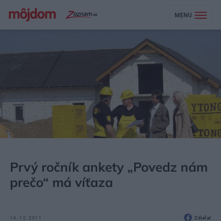
MENU
MÔJDOM
AKTUALITY
Prvý ročník ankety „Povedz nám
prečo“ má víťaza
16. 12. 2011
Zdieľať