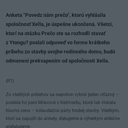
Anketa "Povedz nám prečo", ktorú vyhlásila
spoločnosť Xella, je úspešne ukončená. Všetci,
ktorí na otázku Prečo ste sa rozhodli stavať
z Ytongu? poslali odpoveď vo forme krátkeho
príbehu zo stavby svojho rodinného domu, budú
odmenení prekvapením od spoločnosti Xella.
{R1}
Zo všetkých príbehov sa napokon vybral jeden víťazný –
poslala ho pani Mravová z Kežmarku, ktorá tak získala
hlavnú cenu – kolaudačnú párty hrubej stavby. Všetkým,
ktorí sa zapojili do ankety, ďakujeme a výherkyni srdečne
gratulujeme.