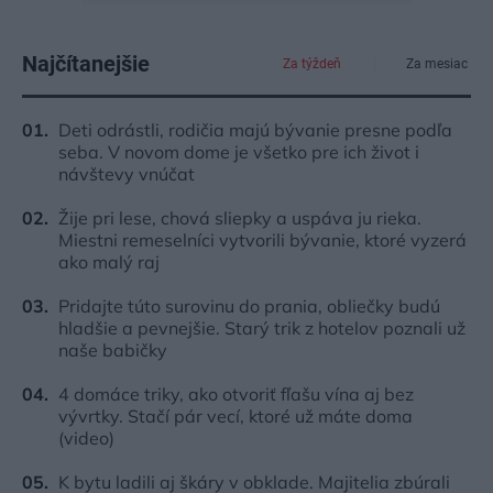
Najčítanejšie
Za týždeň
Za mesiac
Deti odrástli, rodičia majú bývanie presne podľa
seba. V novom dome je všetko pre ich život i
návštevy vnúčat
Žije pri lese, chová sliepky a uspáva ju rieka.
Miestni remeselníci vytvorili bývanie, ktoré vyzerá
ako malý raj
Pridajte túto surovinu do prania, obliečky budú
hladšie a pevnejšie. Starý trik z hotelov poznali už
naše babičky
4 domáce triky, ako otvoriť fľašu vína aj bez
vývrtky. Stačí pár vecí, ktoré už máte doma
(video)
K bytu ladili aj škáry v obklade. Majitelia zbúrali