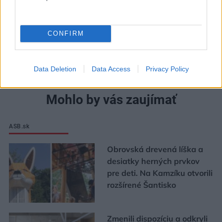
CONFIRM
Data Deletion
Data Access
Privacy Policy
Mohlo by vás zaujímať
ASB.sk
Obrovská drevená líška a
desiatky herných prvkov
pre deti. Na Kamzíku otvorili
rozšírené Šantisko
Zmenili dispozíciu a odkryli