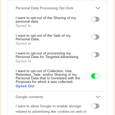
Please note that this website/app uses one or more Google
Personal Data Processing Opt Outs
services and may gather and store information including but
not limited to your visit or usage behaviour. You may click to
I want to opt-out of the Sharing of my
Najnovšie príspevky
personal data.
grant or deny consent to Google and its third-party tags to
Opted In
use your data for below specified purposes in below Google
consent section.
I want to opt-out of the Sale of my
Re: Takto sa rieši málo úložného miesta. V tomto byte
Personal Data.
stačil jeden prvok | Môjdom.sk
Opted In
My napríklad labky utierame hneď pri dverách a doma pred dvere
používame tyčový ETA Terier…
I want to opt-out of processing my
Personal Data for Targeted Advertising.
Opted In
Re: Takto sa rieši málo úložného miesta. V tomto byte
stačil jeden prvok | Môjdom.sk
I want to opt-out of Collection, Use,
Dizajn je to nádherný, tá brezová preglejka a čisté línie vyzerajú super.
Retention, Sale, and/or Sharing of my
Ale vždy, keď…
Personal Data that Is Unrelated with the
Purposes for which it was collected.
Opted Out
Re: Toto je najväčší mýtus pri ošetrení dreva a môže vás
vyjsť draho. Ako ho ochrániť pred hnitím a škodcami?
Google consents
clovek by cakal ze vysusene drahe drevo bolo predtym naparovane aby
sa zbavilo zarodkov skodcov...
I want to allow Google to enable storage
related to advertising like cookies on web or