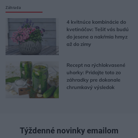
Záhrada
4 kvitnúce kombinácie do
kvetináčov: Tešiť vás budú
do jesene a nakŕmia hmyz
až do zimy
Recept na rýchlokvasené
uhorky: Pridajte toto zo
záhradky pre dokonale
chrumkavý výsledok
Týždenné novinky emailom