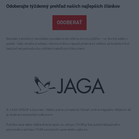
Odoberajte týždenný prehľad našich najlepších článkov
ODOBERAŤ
Bezplatný emailový newsletter posielame obvykle ku koncu týždňa – vo štvrtok alebo v
piatok. Vašu emailovú adresu nikomu inému neposkytneme a z odberu sa budete môcť
kedykoľvek jednoducho odhlásiť niekoľkými kliknutiami.
© JAGA GROUP a Zoznam. Všetky práva vyhradené. Obsah online magazínu Môjdom.sk
je chránený autorským zákonom.
Publikovanie alebo ďalšie šírenie správ zo zdrojov TASR je bez predchádzajúceho
písomného súhlasu TASR porušením autorského zákona.