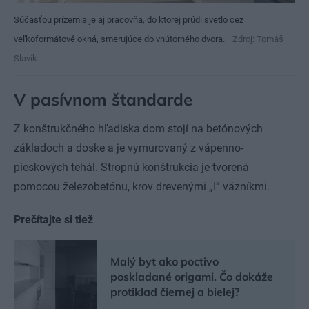
Súčasťou prízemia je aj pracovňa, do ktorej prúdi svetlo cez
veľkoformátové okná, smerujúce do vnútorného dvora.
Zdroj: Tomáš
Slavík
V pasívnom štandarde
Z konštrukčného hľadiska dom stojí na betónových
základoch a doske a je vymurovaný z vápenno-
pieskových tehál. Stropnú konštrukcia je tvorená
pomocou železobetónu, krov drevenými „I“ väzníkmi.
Prečítajte si tiež
Malý byt ako poctivo
poskladané origami. Čo dokáže
protiklad čiernej a bielej?