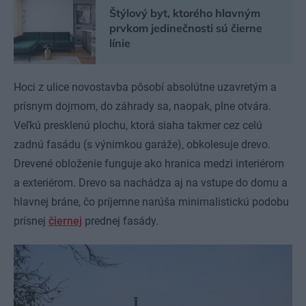
Štýlový byt, ktorého hlavným
prvkom jedinečnosti sú čierne
línie
Hoci z ulice novostavba pôsobí absolútne uzavretým a
prísnym dojmom, do záhrady sa, naopak, plne otvára.
Veľkú presklenú plochu, ktorá siaha takmer cez celú
zadnú fasádu (s výnimkou garáže), obkolesuje drevo.
Drevené obloženie funguje ako hranica medzi interiérom
a exteriérom. Drevo sa nachádza aj na vstupe do domu a
hlavnej bráne, čo príjemne narúša minimalistickú podobu
prísnej
čiernej
prednej fasády.