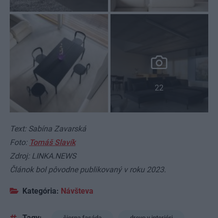
22
Text: Sabína Zavarská
Foto:
Tomáš Slavík
Zdroj: LINKA.NEWS
Článok bol pôvodne publikovaný v roku 2023.
Kategória:
Návšteva
Tagy:
čierna fasáda
drevo v interiéri