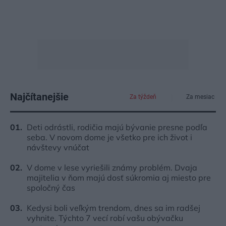
Najčítanejšie
Za týždeň
Za mesiac
Deti odrástli, rodičia majú bývanie presne podľa
seba. V novom dome je všetko pre ich život i
návštevy vnúčat
V dome v lese vyriešili známy problém. Dvaja
majitelia v ňom majú dosť súkromia aj miesto pre
spoločný čas
Kedysi boli veľkým trendom, dnes sa im radšej
vyhnite. Týchto 7 vecí robí vašu obývačku