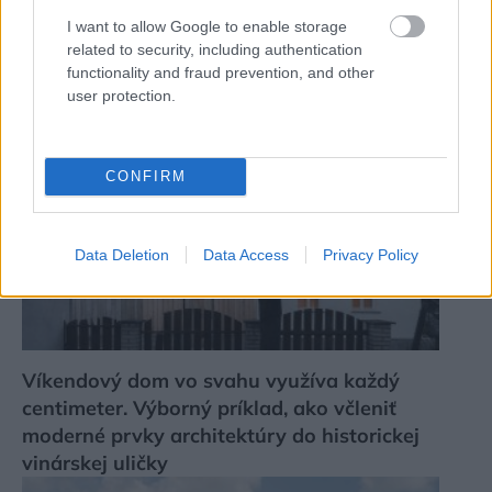
Tieto kroky vám pomôžu zbaviť sa ho
I want to allow Google to enable storage
related to security, including authentication
functionality and fraud prevention, and other
user protection.
CONFIRM
Data Deletion
Data Access
Privacy Policy
Víkendový dom vo svahu využíva každý
centimeter. Výborný príklad, ako včleniť
moderné prvky architektúry do historickej
vinárskej uličky