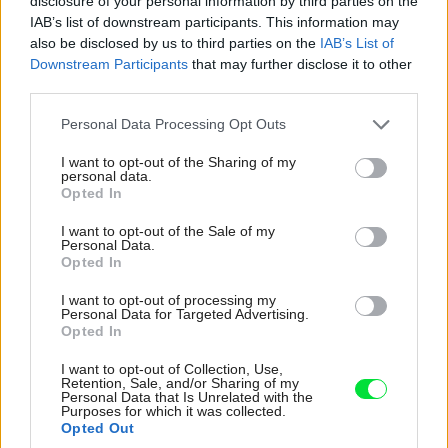
disclosure of your personal information by third parties on the
IAB’s list of downstream participants. This information may
also be disclosed by us to third parties on the
IAB’s List of
Downstream Participants
that may further disclose it to other
Deti už odrástli, tak si rodičia vytvorili dom
third parties.
podľa seba. Majú perfektné bývanie pre
Please note that this website/app uses one or more Google
Personal Data Processing Opt Outs
svoj život i pre vnúčatá
services and may gather and store information including but
not limited to your visit or usage behaviour. You may click to
I want to opt-out of the Sharing of my
personal data.
grant or deny consent to Google and its third-party tags to
Opted In
use your data for below specified purposes in below Google
consent section.
I want to opt-out of the Sale of my
Personal Data.
Opted In
I want to opt-out of processing my
Personal Data for Targeted Advertising.
Opted In
I want to opt-out of Collection, Use,
Retention, Sale, and/or Sharing of my
Personal Data that Is Unrelated with the
Purposes for which it was collected.
Opted Out