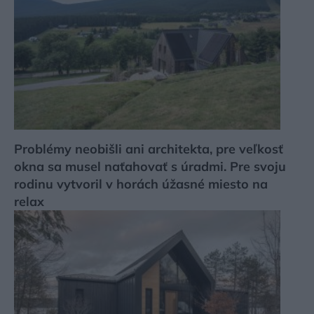
Problémy neobišli ani architekta, pre veľkosť
okna sa musel naťahovať s úradmi. Pre svoju
rodinu vytvoril v horách úžasné miesto na
relax