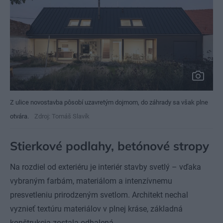
Z ulice novostavba pôsobí uzavretým dojmom, do záhrady sa však plne
otvára.
Zdroj: Tomáš Slavík
Stierkové podlahy, betónové stropy
Na rozdiel od exteriéru je interiér stavby svetlý – vďaka
vybraným farbám, materiálom a intenzívnemu
presvetleniu prirodzeným svetlom. Architekt nechal
vyznieť textúru materiálov v plnej kráse, základná
konštrukcia zostala odhalená.