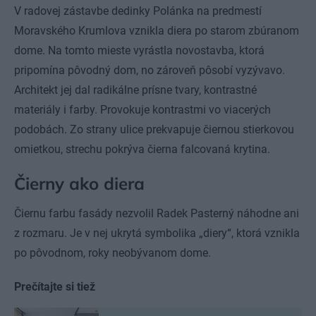
V radovej zástavbe dedinky Polánka na predmestí
Moravského Krumlova vznikla diera po starom zbúranom
dome. Na tomto mieste vyrástla novostavba, ktorá
pripomína pôvodný dom, no zároveň pôsobí vyzývavo.
Architekt jej dal radikálne prísne tvary, kontrastné
materiály i farby. Provokuje kontrastmi vo viacerých
podobách. Zo strany ulice prekvapuje čiernou stierkovou
omietkou, strechu pokrýva čierna falcovaná krytina.
Čierny ako diera
Čiernu farbu fasády nezvolil Radek Pasterný náhodne ani
z rozmaru. Je v nej ukrytá symbolika „diery“, ktorá vznikla
po pôvodnom, roky neobývanom dome.
Prečítajte si tiež