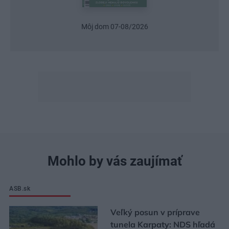
8/2026
Urob si sám 6/2026
Mohlo by vás zaujímať
ASB.sk
Veľký posun v príprave
tunela Karpaty: NDS hľadá