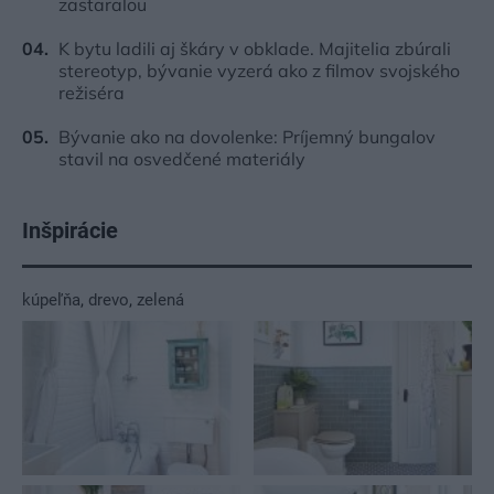
zastaralou
K bytu ladili aj škáry v obklade. Majitelia zbúrali
stereotyp, bývanie vyzerá ako z filmov svojského
režiséra
Bývanie ako na dovolenke: Príjemný bungalov
stavil na osvedčené materiály
Inšpirácie
kúpeľňa
,
drevo
,
zelená