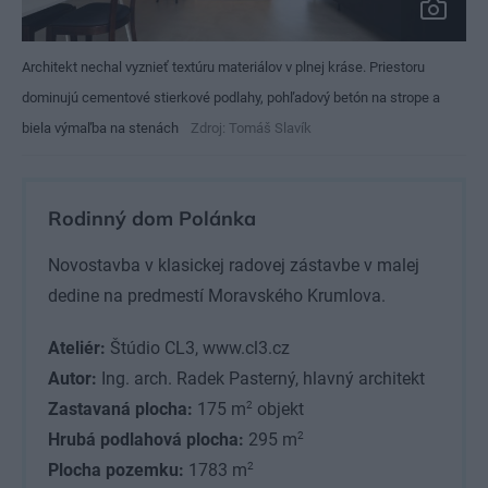
Architekt nechal vyznieť textúru materiálov v plnej kráse. Priestoru
dominujú cementové stierkové podlahy, pohľadový betón na strope a
biela výmaľba na stenách
Zdroj: Tomáš Slavík
Rodinný dom Polánka
Novostavba v klasickej radovej zástavbe v malej
dedine na predmestí Moravského Krumlova.
Ateliér:
Štúdio CL3, www.cl3.cz
Autor:
Ing. arch. Radek Pasterný, hlavný architekt
2
Zastavaná plocha:
175 m
objekt
2
Hrubá podlahová plocha:
295 m
2
Plocha pozemku:
1783 m