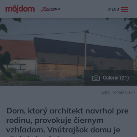
MENU
Galéria (21)
Zdroj: Tomáš Slavík
MÔJDOM
BÝVANIE
NÁVŠTEVA
Dom, ktorý architekt navrhol pre
rodinu, provokuje čiernym
vzhľadom. Vnútrajšok domu je