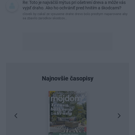
Re: Toto je najväčší mýtus pri ošetrení dreva a môže vás
vyjsť draho. Ako ho ochrániť pred hnitím a škodcami?
clovek by cakal ze vysusene drahe drevo bolo predtym naparovane aby
sa zbavilo zarodkov skodcov...
Najnovšie časopisy