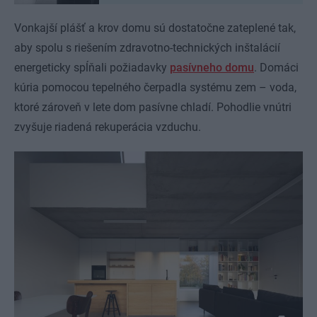
Vonkajší plášť a krov domu sú dostatočne zateplené tak,
aby spolu s riešením zdravotno-technických inštalácií
energeticky spĺňali požiadavky
pasívneho domu
. Domáci
kúria pomocou tepelného čerpadla systému zem – voda,
ktoré zároveň v lete dom pasívne chladí. Pohodlie vnútri
zvyšuje riadená rekuperácia vzduchu.