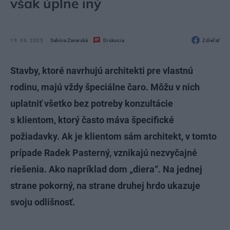
však úplne iný
19. 06. 2025
Sabína Zavarská
Diskusia
Zdieľať
Stavby, ktoré navrhujú architekti pre vlastnú
rodinu, majú vždy špeciálne čaro. Môžu v nich
uplatniť všetko bez potreby konzultácie
s klientom, ktorý často máva špecifické
požiadavky. Ak je klientom sám architekt, v tomto
prípade Radek Pasterný, vznikajú nezvyčajné
riešenia. Ako napríklad dom „diera“. Na jednej
strane pokorný, na strane druhej hrdo ukazuje
svoju odlišnosť.