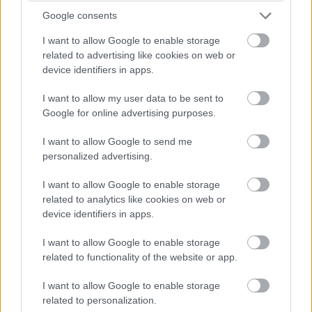
Google consents
Pridajte túto surovinu do prania, obliečky
I want to allow Google to enable storage
budú hladšie a pevnejšie. Starý trik z
related to advertising like cookies on web or
device identifiers in apps.
hotelov poznali už naše babičky
I want to allow my user data to be sent to
Google for online advertising purposes.
I want to allow Google to send me
personalized advertising.
I want to allow Google to enable storage
related to analytics like cookies on web or
device identifiers in apps.
I want to allow Google to enable storage
related to functionality of the website or app.
I want to allow Google to enable storage
related to personalization.
Šíri sa z odpadkového koša silný zápach?